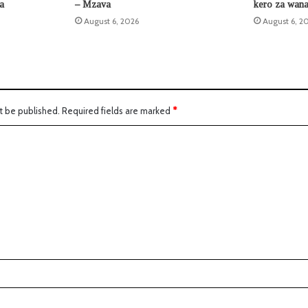
la
– Mzava
kero za wana
August 6, 2026
August 6, 2
t be published.
Required fields are marked
*