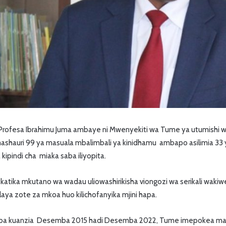
, Profesa Ibrahimu Juma ambaye ni Mwenyekiti wa Tume ya utumish
hauri 99 ya masuala mbalimbali ya kinidhamu ambapo asilimia 33 
 kipindi cha miaka saba iliyopita.
ana katika mkutano wa wadau uliowashirikisha viongozi wa serikali w
aya zote za mkoa huo kilichofanyika mjini hapa.
amba kuanzia Desemba 2015 hadi Desemba 2022, Tume imepokea ma