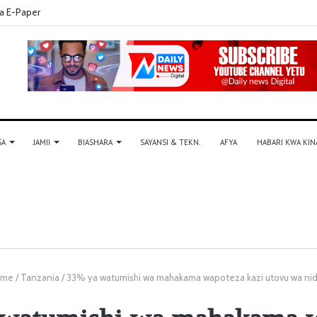
a E-Paper
SA
JAMII
BIASHARA
SAYANSI & TEKN.
AFYA
HABARI KWA KIN
me
/
Tanzania
/
33% ya watumishi wa mahakama wapoteza kazi utovu wa ni