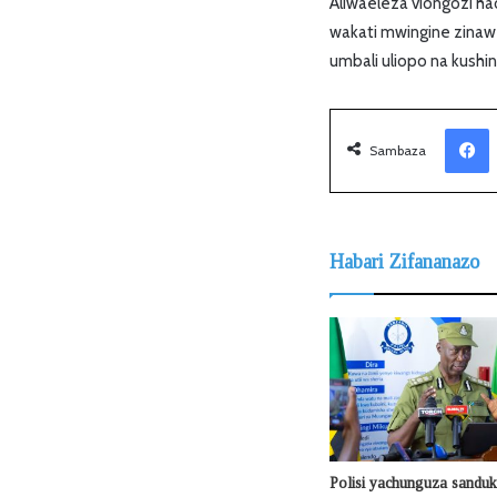
Aliwaeleza viongozi h
wakati mwingine zinaw
umbali uliopo na kush
Facebook
Sambaza
Habari Zifananazo
Polisi yachunguza sanduku