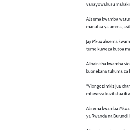
yanayowahusu mahakim
Alisema kwamba watumi
manufaa ya umma, asilim
Jaji Mkuu alisema kwam
tume kuweza kutoa ma
Alibainisha kwamba vi
kuonekana tuhuma za k
“Viongozi mkizijua ch
mtaweza kuzitatua ili 
Alisema kwamba Mkoa w
ya Rwanda na Burundi, 