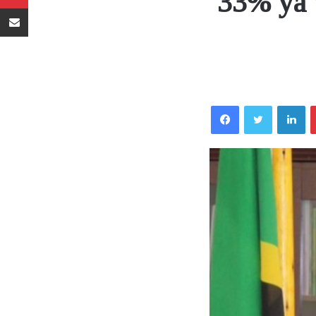
33% ya 
Sambaza kupitia barua pepe
Facebook
Twitter
LinkedIn