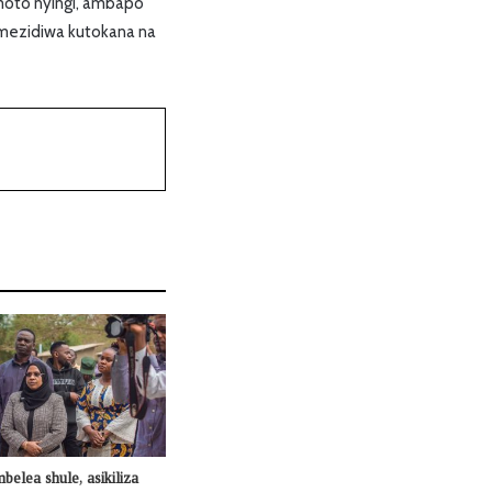
amoto nyingi, ambapo
mezidiwa kutokana na
mbelea shule, asikiliza