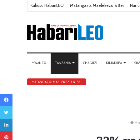
Kuhusu HabariLEO
Matangazo: Maelekezo & Bei
Nunu
MWANZO
TANZANIA
CHAGUZI
KIMATAIFA
SIA
MATANGAZO: MAELEKEZO & BEI
Facebook
Twitter
LinkedIn
Ho
Pinterest