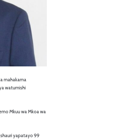
i wa mahakama
ya watumishi
akiwemo Mkuu wa Mkoa wa
shauri yapatayo 99