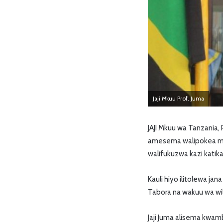
Jaji Mkuu Prof. Juma
JAJI Mkuu wa Tanzania
amesema walipokea mas
walifukuzwa kazi katika
Kauli hiyo ilitolewa j
Tabora na wakuu wa wil
Jaji Juma alisema kw