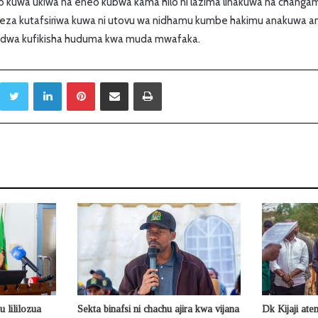
ao kuwa ukiwa na eneo kubwa kama hilo ni lazima linakuwa na chang
eza kutafsiriwa kuwa ni utovu wa nidhamu kumbe hakimu anakuwa a
indwa kufikisha huduma kwa muda mwafaka.
Twitter
LinkedIn
Pinterest
Sambaza kupitia barua pepe
Print
 lililozua
Sekta binafsi ni chachu ajira kwa vijana
Dk Kijaji ate