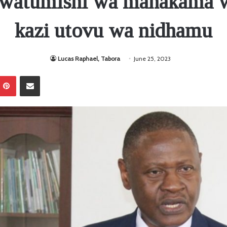
watumishi wa mahakama 
kazi utovu wa nidhamu
Lucas Raphael, Tabora
June 25, 2023
Pinterest
Sambaza kupitia barua pepe