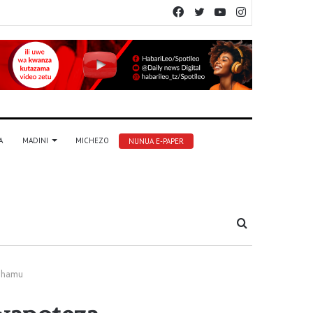
Facebook
Twitter
YouTube
Instagram
A
MADINI
MICHEZO
NUNUA E-PAPER
Tafuta
dhamu