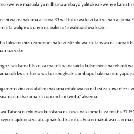
u kwenye masuala ya nidhamu ambayo yalitokea kwenye kamati mb
shi wa mahakama asilimia 33 walifukuzwa kazi kati ya hao asilimia
ia 13 walipewa onyo na asilimia 15 walirudishwa kazini.
ba takwimu hizo zimeonesha kazi zilizokuwa zikifanywa na kamati h
amuzi yake.
ongozi wa kamati hizo za maadili wanasaidia kuiheshimisha mhimili
imaadili kwa mfumo wa kuzishughulikia ambapo hakuna mtu yupo juu
angamoto zinazoikabili mahakama mtakuwa na nafasi za kuwaeleza 
waiamini mahakama zilizopo nchini kwetu,” alisema.
a Tabora ni mkubwa kutokana na kuwa na kilometa za mraba 72,150, 
hivyo majukumu ya utoaji haki katika mkoa huu ni makubwa na ni mazi