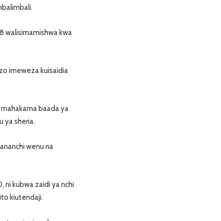
alimbali.
 38 walisimamishwa kwa
izo imeweza kuisaidia
 wa mahakama baada ya
 ya sheria.
wananchi wenu na
ni kubwa zaidi ya nchi
to kiutendaji.