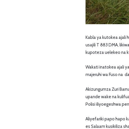
Kabla ya kutokea ajali h
usajili T 883 DMA, lik
kupoteza uelekeo na k
Wakati inatokea ajali y
majeruhi wa Fuso na dak
Akizungumza Zuri Barnab
upande wake na kulifua
Polisi iliyoegeshwa pe
Aliyefariki papo hapo k
es Salaam kusikiliza sha