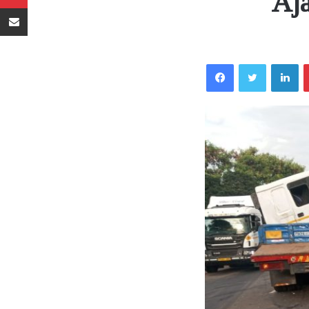
Aja
Sambaza kupitia barua pepe
Facebook
Twitter
LinkedIn