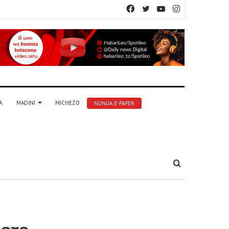
Facebook
Twitter
YouTube
Instagram
A
MADINI
MICHEZO
NUNUA E-PAPER
Tafuta