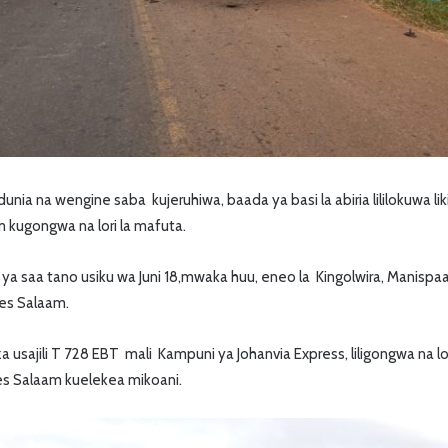
nia na wengine saba kujeruhiwa, baada ya basi la abiria lililokuwa 
 kugongwa na lori la mafuta.
ira ya saa tano usiku wa Juni 18,mwaka huu, eneo la Kingolwira, Manis
 es Salaam.
a usajili T 728 EBT mali Kampuni ya Johanvia Express, liligongwa na l
r es Salaam kuelekea mikoani.