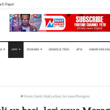
a E-Paper
SA
JAMII
BIASHARA
SAYANSI & TEKN.
AFYA
HABARI KWA KIN
Home
/
Jamii
/
Ajali ya basi, lori yaua Morogoro