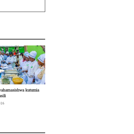
wahamasishwa kutumia
sili
026