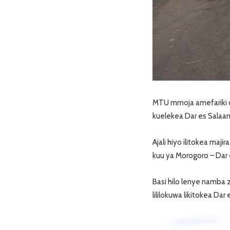
MTU mmoja amefariki du
kuelekea Dar es Salaam
Ajali hiyo ilitokea maj
kuu ya Morogoro – Dar
Basi hilo lenye namba z
lililokuwa likitokea Da