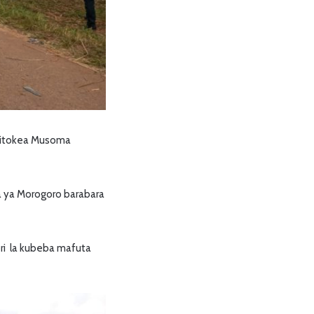
likitokea Musoma
paa ya Morogoro barabara
ori la kubeba mafuta