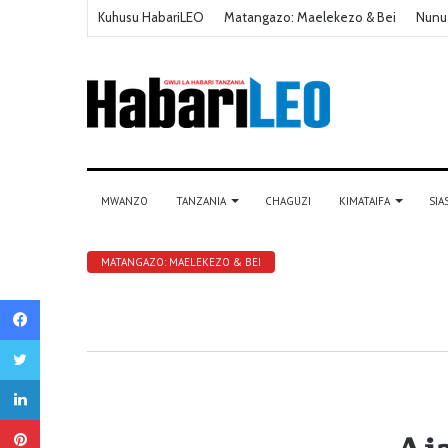
Kuhusu HabariLEO
Matangazo: Maelekezo & Bei
Nunu
MWANZO
TANZANIA
CHAGUZI
KIMATAIFA
SIA
MATANGAZO: MAELEKEZO & BEI
Facebook
Twitter
LinkedIn
Pinterest