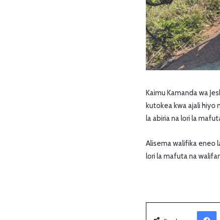
Kaimu Kamanda wa Jesh
kutokea kwa ajali hiyo
la abiria na lori la mafut
Alisema walifika eneo l
lori la mafuta na walifa
Facebook