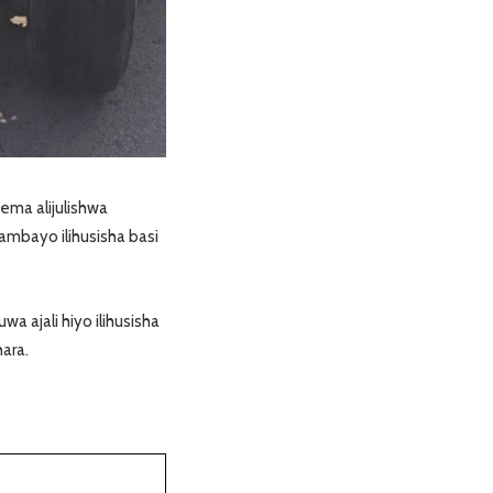
ema alijulishwa
ambayo ilihusisha basi
a ajali hiyo ilihusisha
hara.