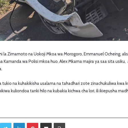
i la Zimamoto na Uokoji Mkoa wa Morogoro, Emmanuel Ocheing, alis
 na Kamanda wa Polisi mkoa huo, Alex Mkama majira ya saa sita usiku, 
a.
a tukio na kuhakikisha usalama na tahadhari zote zinachukuliwa kwa kuw
nikiwa kuliondoa tanki hilo na kubakia kichwa cha lori, ili ikiepusha mad
Twitter
LinkedIn
Pinterest
Sambaza kupitia barua pepe
Print