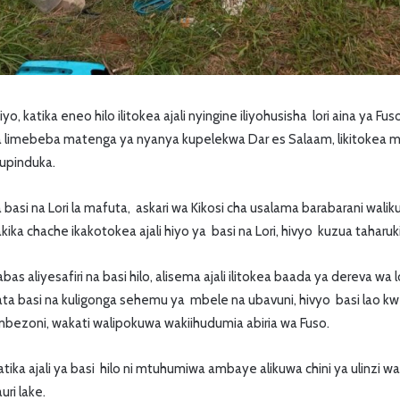
iyo, katika eneo hilo ilitokea ajali nyingine iliyohusisha lori aina ya 
iwa limebeba matenga ya nyanya kupelekwa Dar es Salaam, likitokea m
upinduka.
a basi na Lori la mafuta, askari wa Kikosi cha usalama barabarani wa
ika chache ikakotokea ajali hiyo ya basi na Lori, hivyo kuzua taharuki
as aliyesafiri na basi hilo, alisema ajali ilitokea baada ya dereva wa
ta basi na kuligonga sehemu ya mbele na ubavuni, hivyo basi lao kwen
mbezoni, wakati walipokuwa wakiihudumia abiria wa Fuso.
atika ajali ya basi hilo ni mtuhumiwa ambaye alikuwa chini ya ulinzi w
uri lake.