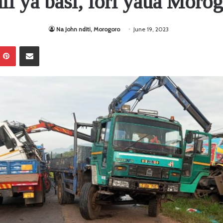
li ya basi, lori yaua Moro
Na John nditi, Morogoro
June 19, 2023
Pinterest
Sambaza kupitia barua pepe