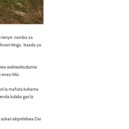
Fuso lenye namba za
koani Iringa, baada ya
likuwa wakiwahudumia
 eneo hilo.
 lori la mafuta kuhama
da kulalia gari la
a askari akipelekwa Dar