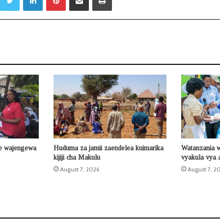
e wajengewa
Huduma za jamii zaendelea kuimarika
Watanzania 
kijiji cha Makulu
vyakula vya a
August 7, 2026
August 7, 2