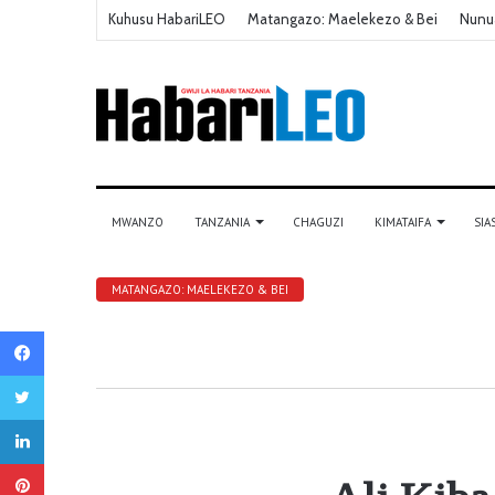
Kuhusu HabariLEO
Matangazo: Maelekezo & Bei
Nunu
MWANZO
TANZANIA
CHAGUZI
KIMATAIFA
SIA
MATANGAZO: MAELEKEZO & BEI
Facebook
Twitter
LinkedIn
Pinterest