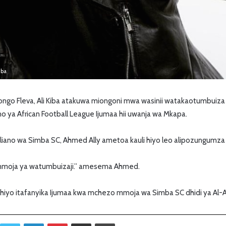
iba
ongo Fleva, Ali Kiba atakuwa miongoni mwa wasinii watakaotumbuiz
 ya African Football League Ijumaa hii uwanja wa Mkapa.
iliano wa Simba SC, Ahmed Ally ametoa kauli hiyo leo alipozungumza
 mmoja ya watumbuizaji.” amesema Ahmed.
hiyo itafanyika Ijumaa kwa mchezo mmoja wa Simba SC dhidi ya Al-A
Twitter
LinkedIn
Pinterest
Sambaza kupitia barua pepe
Print