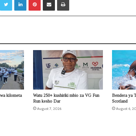
wa kilometa
Watu 250+ kushiriki mbio za VG Fun
Bendera ya Ta
Run kesho Dar
Scotland
August 7, 2026
August 6, 2