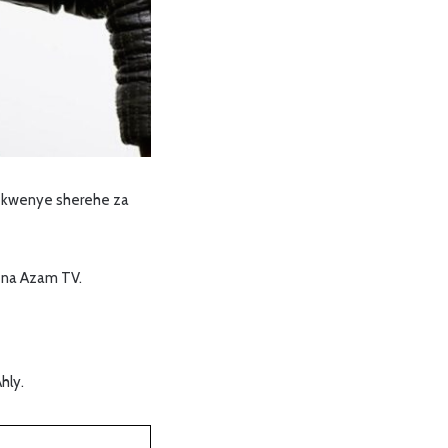
a kwenye sherehe za
 na Azam TV.
hly.