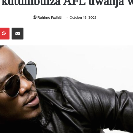
a kutumbuiza AFL uwanja 
Rahimu Fadhili
October 18, 2023
Pinterest
Sambaza kupitia barua pepe