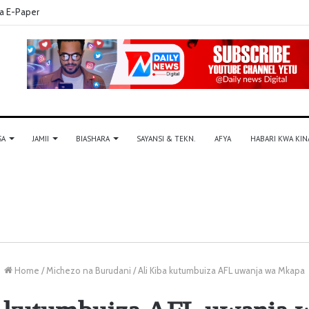
a E-Paper
SA
JAMII
BIASHARA
SAYANSI & TEKN.
AFYA
HABARI KWA KIN
Home
/
Michezo na Burudani
/
Ali Kiba kutumbuiza AFL uwanja wa Mkapa