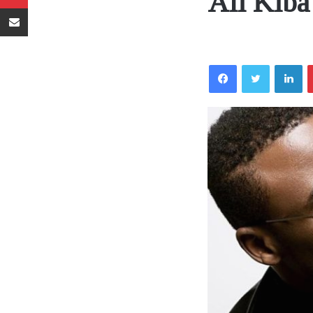
Ali Kib
Sambaza kupitia barua pepe
Facebook
Twitter
LinkedIn