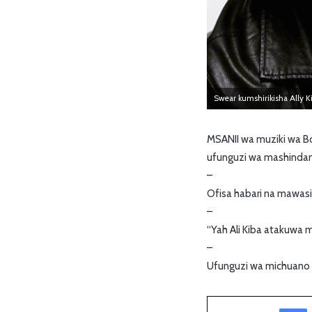
Swear kumshirikisha Ally K
MSANII wa muziki wa B
ufunguzi wa mashindano
–
Ofisa habari na mawas
–
“Yah Ali Kiba atakuwa
–
Ufunguzi wa michuano 
Facebook