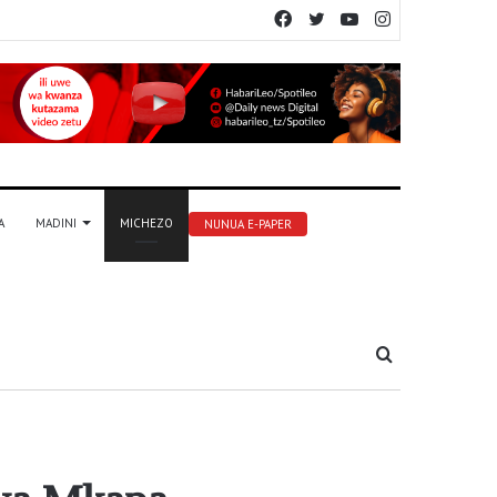
Facebook
Twitter
YouTube
Instagram
A
MADINI
MICHEZO
NUNUA E-PAPER
Tafuta