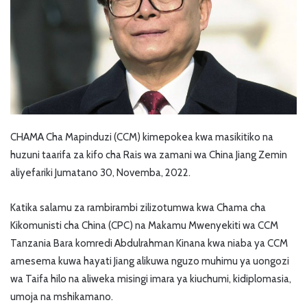
CHAMA Cha Mapinduzi (CCM) kimepokea kwa masikitiko na
huzuni taarifa za kifo cha Rais wa zamani wa China Jiang Zemin
aliyefariki Jumatano 30, Novemba, 2022.
Katika salamu za rambirambi zilizotumwa kwa Chama cha
Kikomunisti cha China (CPC) na Makamu Mwenyekiti wa CCM
Tanzania Bara komredi Abdulrahman Kinana kwa niaba ya CCM
amesema kuwa hayati Jiang alikuwa nguzo muhimu ya uongozi
wa Taifa hilo na aliweka misingi imara ya kiuchumi, kidiplomasia,
umoja na mshikamano.