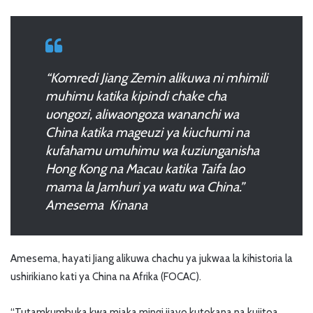
“Komredi Jiang Zemin alikuwa ni mhimili
muhimu katika kipindi chake cha
uongozi, aliwaongoza wananchi wa
China katika mageuzi ya kiuchumi na
kufahamu umuhimu wa kuziunganisha
Hong Kong na Macau katika Taifa lao
mama la Jamhuri ya watu wa China.”
Amesema Kinana
Amesema, hayati Jiang alikuwa chachu ya jukwaa la kihistoria la
ushirikiano kati ya China na Afrika (FOCAC).
“Tutamkumbuka kwa miaka mingi ijayo kutokana na kujitoa