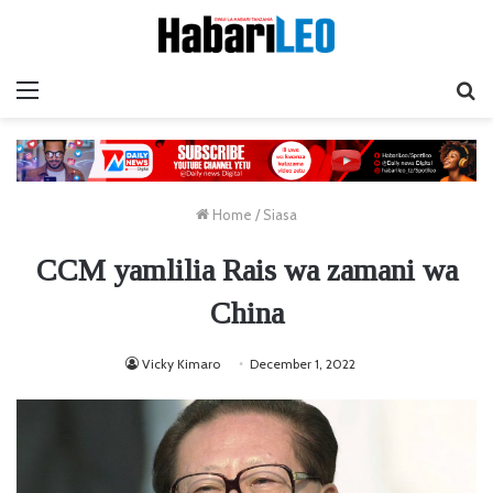
Menu
Ta
Home
/
Siasa
CCM yamlilia Rais wa zamani wa
China
Vicky Kimaro
December 1, 2022