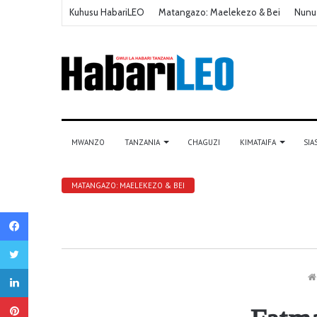
Kuhusu HabariLEO
Matangazo: Maelekezo & Bei
Nunu
MWANZO
TANZANIA
CHAGUZI
KIMATAIFA
SIA
MATANGAZO: MAELEKEZO & BEI
Facebook
Twitter
LinkedIn
Pinterest