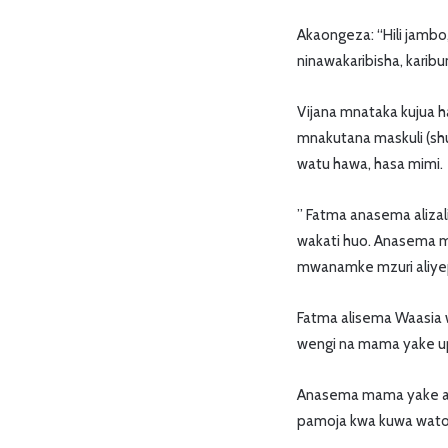
Akaongeza: “Hili jambo
ninawakaribisha, karibu
Vijana mnataka kujua h
mnakutana maskuli (shul
watu hawa, hasa mimi.
” Fatma anasema alizali
wakati huo. Anasema 
mwanamke mzuri aliy
Fatma alisema Waasia w
wengi na mama yake up
Anasema mama yake al
pamoja kwa kuwa watot