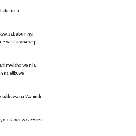
shukuru na
 kwa sababu ninyi
mjue walikutana wapi
rani mwisho wa njia
n na alikuwa
o kulikuwa na Wahindi
ye alikuwa wakicheza