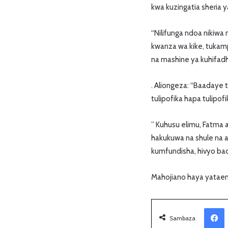
kwa kuzingatia sheria 
“Nilifunga ndoa nikiwa
kwanza wa kike, tukamp
na mashine ya kuhifadhi
. Aliongeza: “Baadaye
tulipofika hapa tulipo
” Kuhusu elimu, Fatma 
hakukuwa na shule na 
kumfundisha, hivyo ba
Mahojiano haya yataende
Facebook
Sambaza