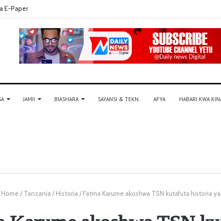
a E-Paper
SA
JAMII
BIASHARA
SAYANSI & TEKN.
AFYA
HABARI KWA KIN
Home
/
Tanzania
/
Historia
/
Fatma Karume akoshwa TSN kutafuta historia y