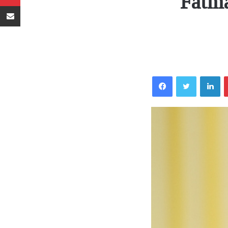
Fatm
Sambaza kupitia barua pepe
Facebook
Twitter
LinkedIn