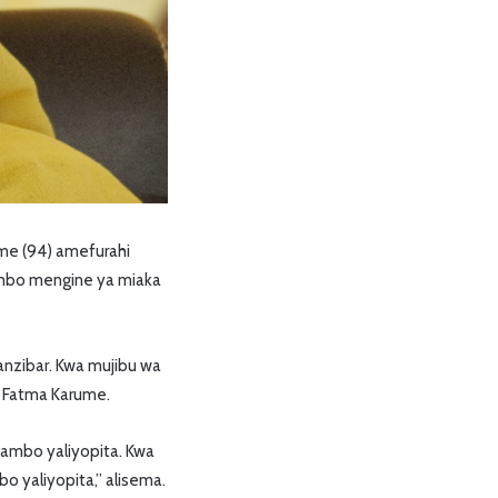
me (94) amefurahi
mambo mengine ya miaka
nzibar. Kwa mujibu wa
a Fatma Karume.
mambo yaliyopita. Kwa
 yaliyopita,” alisema.