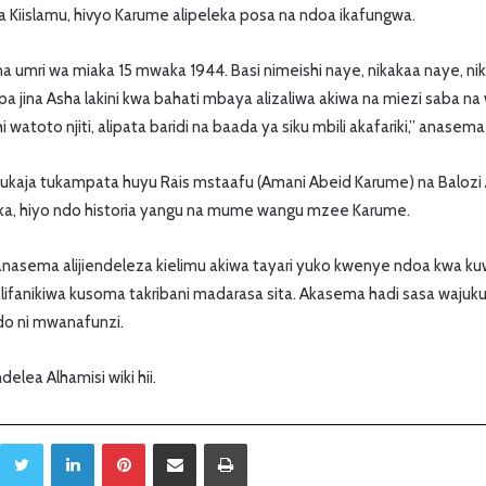
ya Kiislamu, hivyo Karume alipeleka posa na ndoa ikafungwa.
 na umri wa miaka 15 mwaka 1944. Basi nimeishi naye, nikakaa naye, 
a jina Asha lakini kwa bahati mbaya alizaliwa akiwa na miezi saba n
 watoto njiti, alipata baridi na baada ya siku mbili akafariki,” anasem
 tukaja tukampata huyu Rais mstaafu (Amani Abeid Karume) na Balozi
fika, hiyo ndo historia yangu na mume wangu mzee Karume.
anasema alijiendeleza kielimu akiwa tayari yuko kwenye ndoa kwa k
alifanikiwa kusoma takribani madarasa sita. Akasema hadi sasa waju
do ni mwanafunzi.
lea Alhamisi wiki hii.
Twitter
LinkedIn
Pinterest
Sambaza kupitia barua pepe
Print