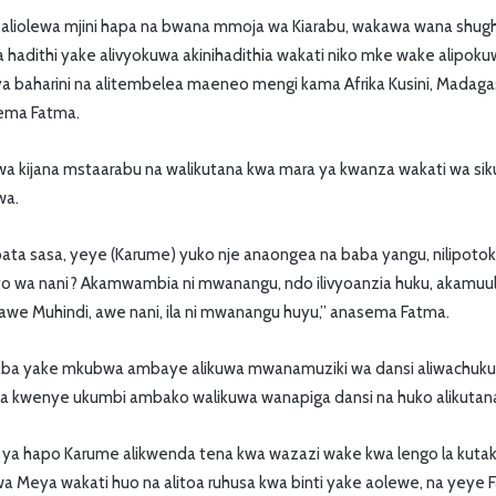
iolewa mjini hapa na bwana mmoja wa Kiarabu, wakawa wana shughul
adithi yake alivyokuwa akinihadithia wakati niko mke wake alipokuw
baharini na alitembelea maeneo mengi kama Afrika Kusini, Madagasc
sema Fatma.
a kijana mstaarabu na walikutana kwa mara ya kwanza wakati wa siku
wa.
ata sasa, yeye (Karume) yuko nje anaongea na baba yangu, nilipotok
o wa nani? Akamwambia ni mwanangu, ndo ilivyoanzia huku, akamu
 awe Muhindi, awe nani, ila ni mwanangu huyu,” anasema Fatma.
 baba yake mkubwa ambaye alikuwa mwanamuziki wa dansi aliwachuk
 kwenye ukumbi ambako walikuwa wanapiga dansi na huko alikutana
ya hapo Karume alikwenda tena kwa wazazi wake kwa lengo la kut
a Meya wakati huo na alitoa ruhusa kwa binti yake aolewe, na yeye F