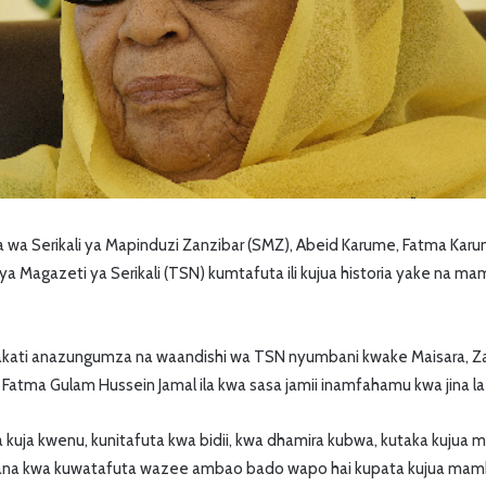
 wa Serikali ya Mapinduzi Zanzibar (SMZ), Abeid Karume, Fatma Karu
a Magazeti ya Serikali (TSN) kumtafuta ili kujua historia yake na 
kati anazungumza na waandishi wa TSN nyumbani kwake Maisara, Za
i Fatma Gulam Hussein Jamal ila kwa sasa jamii inamfahamu kwa jina l
kuja kwenu, kunitafuta kwa bidii, kwa dhamira kubwa, kutaka kujua 
ijana kwa kuwatafuta wazee ambao bado wapo hai kupata kujua mambo