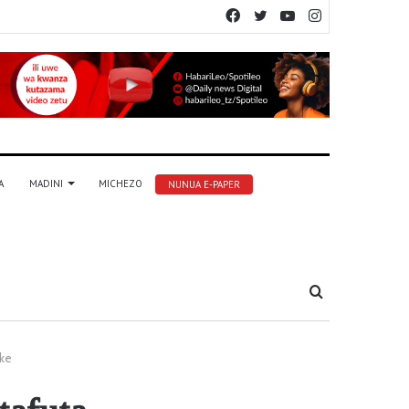
Facebook
Twitter
YouTube
Instagram
A
MADINI
MICHEZO
NUNUA E-PAPER
Tafuta
ake