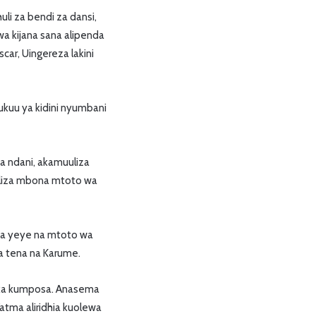
i za bendi za dansi,
a kijana sana alipenda
ar, Uingereza lakini
kuu ya kidini nyumbani
a ndani, akamuuliza
uliza mbona mtoto wa
ua yeye na mtoto wa
 tena na Karume.
aka kumposa. Anasema
atma aliridhia kuolewa