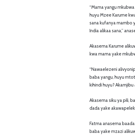
“Mama yangu mkubwa al
huyu Mzee Karume kwa h
sana kufanya mambo ya 
India alikaa sana,” ana
Akasema Karume alikuw
kwa mama yake mkub
“Nawaelezeni alivyonip
baba yangu, huyu mtot
kihindi huyu? Akamjibu
Akasema siku ya pili,
dada yake akawapeleka
Fatma anasema baada 
baba yake mzazi alikuw