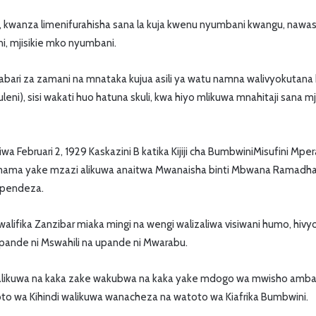
, kwanza limenifurahisha sana la kuja kwenu nyumbani kwangu, nawa
ni, mjisikie mko nyumbani.
abari za zamani na mnataka kujua asili ya watu namna walivyokutana
eni), sisi wakati huo hatuna skuli, kwa hiyo mlikuwa mnahitaji sana 
wa Februari 2, 1929 Kaskazini B katika Kijiji cha BumbwiniMisufini Mpe
mama yake mzazi alikuwa anaitwa Mwanaisha binti Mbwana Ramadha
ependeza.
alifika Zanzibar miaka mingi na wengi walizaliwa visiwani humo, hivy
ande ni Mswahili na upande ni Mwarabu.
ikuwa na kaka zake wakubwa na kaka yake mdogo wa mwisho amba
o wa Kihindi walikuwa wanacheza na watoto wa Kiafrika Bumbwini.