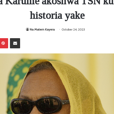
a Karume akoshwa TSN kut
historia yake
Na Matern Kayera
October 24, 2023
Pinterest
Sambaza kupitia barua pepe