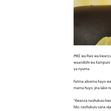
MKE wa Rais wa kwanza
waandishi wa Kampuni y
ya nyuma.
Fatma alisema hayo wa
mama huyo, jina lake n
“Kwanza nashukuru kwa 
hilo, nashukuru sana v