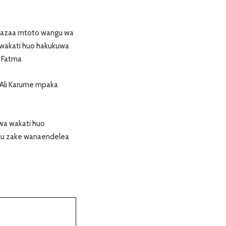
nikazaa mtoto wangu wa
a wakati huo hakukuwa
a Fatma
 Ali Karume mpaka
uwa wakati huo
kuu zake wanaendelea