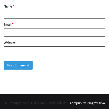
Name
*
Email
*
Website
© Copyright 2026, Haki Zote Zimehifadhiwa |
Kampuni ya Magazeti ya