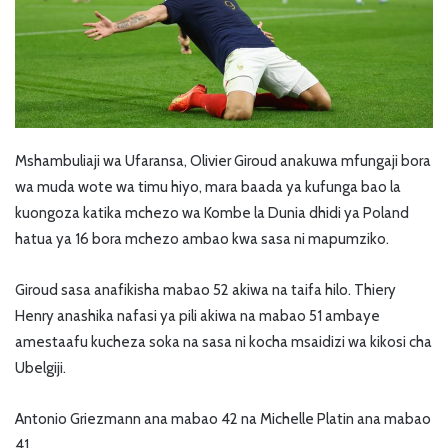
Mshambuliaji wa Ufaransa, Olivier Giroud anakuwa mfungaji bora
wa muda wote wa timu hiyo, mara baada ya kufunga bao la
kuongoza katika mchezo wa Kombe la Dunia dhidi ya Poland
hatua ya 16 bora mchezo ambao kwa sasa ni mapumziko.
Giroud sasa anafikisha mabao 52 akiwa na taifa hilo. Thiery
Henry anashika nafasi ya pili akiwa na mabao 51 ambaye
amestaafu kucheza soka na sasa ni kocha msaidizi wa kikosi cha
Ubelgiji.
Antonio Griezmann ana mabao 42 na Michelle Platin ana mabao
41.