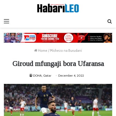
Menu
Ta
Home
/
Michezo na Burudani
Giroud mfungaji bora Ufaransa
DOHA, Qatar
December 4, 2022