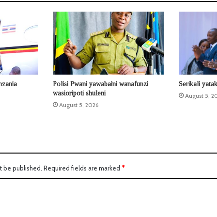
nzania
Polisi Pwani yawabaini wanafunzi
Serikali yata
wasioripoti shuleni
August 5, 2
August 5, 2026
t be published.
Required fields are marked
*