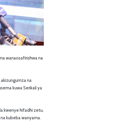
a wanaosafirishwa na
ma akizungumza na
usema kuwa Serikali ya
da kwenye hifadhi zetu,
u na kubeba wanyama.