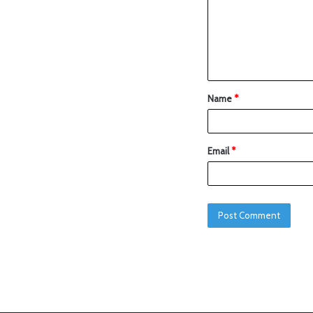
Name
*
Email
*