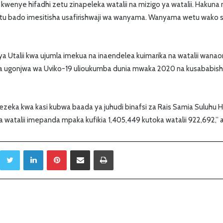
wenye hifadhi zetu zinapeleka watalii na mizigo ya watalii. Hakun
yetu bado imesitisha usafirishwaji wa wanyama. Wanyama wetu wako 
 Utalii kwa ujumla imekua na inaendelea kuimarika na watalii wan
 na ugonjwa wa Uviko-19 ulioukumba dunia mwaka 2020 na kusababish
gezeka kwa kasi kubwa baada ya juhudi binafsi za Rais Samia Suluhu H
ya watalii imepanda mpaka kufikia 1,405,449 kutoka watalii 922,692,
Twitter
LinkedIn
Pinterest
Sambaza kupitia barua pepe
Print