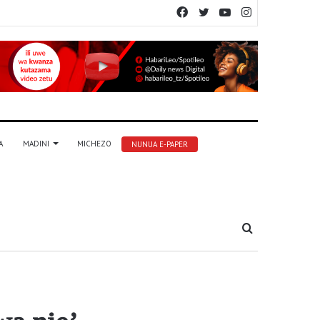
Facebook
Twitter
YouTube
Instagram
A
MADINI
MICHEZO
NUNUA E-PAPER
Tafuta