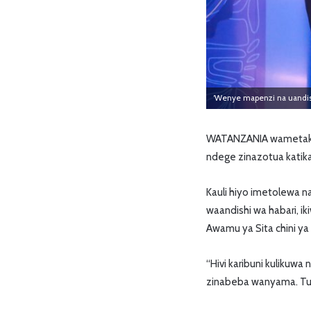
‘Wenye mapenzi na uandi
WATANZANIA wametakiw
ndege zinazotua katik
Kauli hiyo imetolewa n
waandishi wa habari, i
Awamu ya Sita chini ya
“Hivi karibuni kulikuw
zinabeba wanyama. Tup