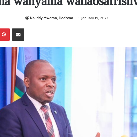
na wanyama wanaosafrishw
Na Iddy Mwema, Dodoma
January 15, 2023
Pinterest
Sambaza kupitia barua pepe