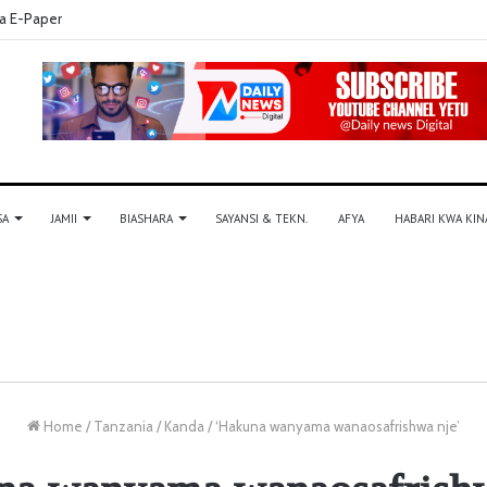
a E-Paper
SA
JAMII
BIASHARA
SAYANSI & TEKN.
AFYA
HABARI KWA KIN
Home
/
Tanzania
/
Kanda
/
‘Hakuna wanyama wanaosafrishwa nje’