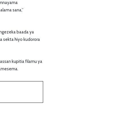
a mnayama
salama sana,”
aongezeka baada ya
a sekta hiyo kudorora
assan kupitia filamu ya
” amesema.