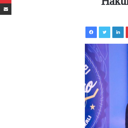
‘Haku
Sambaza kupitia barua pepe
Facebook
Twitter
LinkedIn