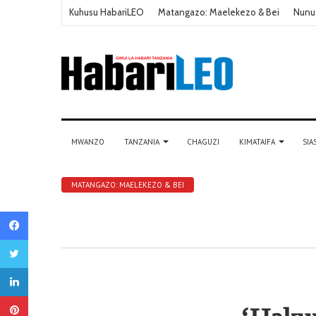
Kuhusu HabariLEO
Matangazo: Maelekezo & Bei
Nunu
MWANZO
TANZANIA
CHAGUZI
KIMATAIFA
SIA
MATANGAZO: MAELEKEZO & BEI
Facebook
Twitter
LinkedIn
Pinterest