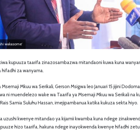
shi wakasome’
a kupuuza taarifa zinazosambazwa mitandaoni kuwa kuna wanyam
a hifadhi za wanyama.
a Msemaji Mkuu wa Serikali, Gerson Msigwa leo Januari 15 jijini Dodo
kiwa ni muendelezo wake wa Taarifa ya Msemaji Mkuu wa Serikali na k
 Rais Samia Suluhu Hassan, imejipambanua katika kukuza sekta hiyo.
a na uzushi kwenye mitandao ya kijamii kwamba kuna ndege zinakwen
uuze hizo taarifa, hakuna ndege inayokwenda kwenye hifadhi zet