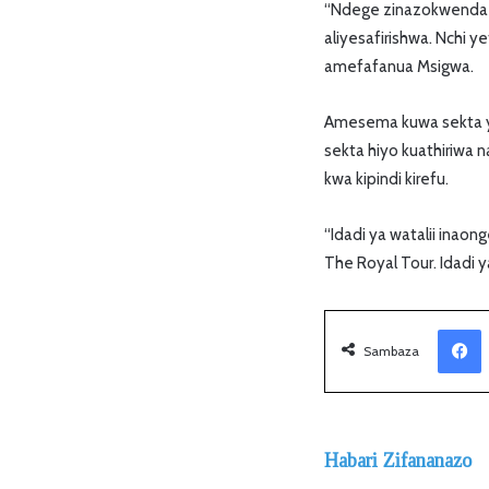
“Ndege zinazokwenda k
aliyesafirishwa. Nchi 
amefafanua Msigwa.
Amesema kuwa sekta ya
sekta hiyo kuathiriwa
kwa kipindi kirefu.
“Idadi ya watalii inaon
The Royal Tour. Idadi 
Facebook
Sambaza
Habari Zifananazo