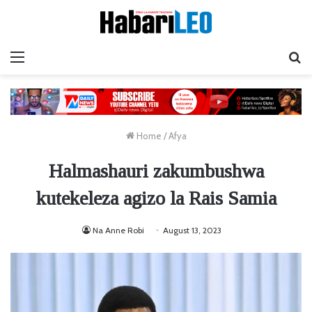
Menu
Ta
Home
/
Afya
Halmashauri zakumbushwa
kutekeleza agizo la Rais Samia
Na Anne Robi
August 13, 2023