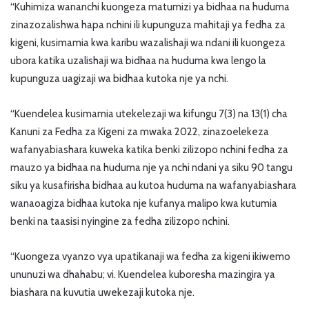
“Kuhimiza wananchi kuongeza matumizi ya bidhaa na huduma
zinazozalishwa hapa nchini ili kupunguza mahitaji ya fedha za
kigeni, kusimamia kwa karibu wazalishaji wa ndani ili kuongeza
ubora katika uzalishaji wa bidhaa na huduma kwa lengo la
kupunguza uagizaji wa bidhaa kutoka nje ya nchi.
“Kuendelea kusimamia utekelezaji wa kifungu 7(3) na 13(1) cha
Kanuni za Fedha za Kigeni za mwaka 2022, zinazoelekeza
wafanyabiashara kuweka katika benki zilizopo nchini fedha za
mauzo ya bidhaa na huduma nje ya nchi ndani ya siku 90 tangu
siku ya kusafirisha bidhaa au kutoa huduma na wafanyabiashara
wanaoagiza bidhaa kutoka nje kufanya malipo kwa kutumia
benki na taasisi nyingine za fedha zilizopo nchini.
“Kuongeza vyanzo vya upatikanaji wa fedha za kigeni ikiwemo
ununuzi wa dhahabu; vi. Kuendelea kuboresha mazingira ya
biashara na kuvutia uwekezaji kutoka nje.