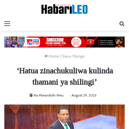
Menu
Ta
Home
/
Siasa
/
Bunge
‘Hatua zinachukuliwa kulinda
thamani ya shilingi’
Na Mwandishi Weu
August 29, 2023