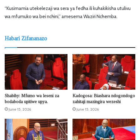
“Kusimamia utekelezaji wa sera ya fedha ili kuhakikisha utulivu
wa mfumuko wa bei nchini,” amesema Waziri Nchemba.
Habari Zifananazo
Shabiby: Mfumo wa leseni za
Kadogosa: Biashara ndogondogo
bodaboda upitiwe upya.
zahitaji mazingira wezeshi
June 15, 2026
June 15, 2026