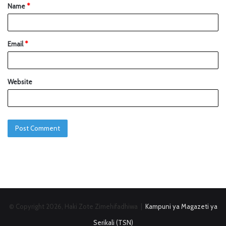
Name
*
Email
*
Website
© Copyright 2026, Haki Zote Zimehifadhiwa |
Kampuni ya Magazeti ya
Serikali (TSN)