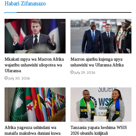
Habari Zifananazo
Mkakati mpya wa Macron Afrika
Macron ajaribu kujenga upya
wajaribu ushawishi uliopotea wa
ushawishi wa Ufaransa Afrika
Ufaransa
July 29, 2026
July 30, 2026
Afrika yageuza ushindani wa
Tanzania yapata heshima WSIS
mataifa makubwa duniani kuwa
2026 ubunifu kidijitali