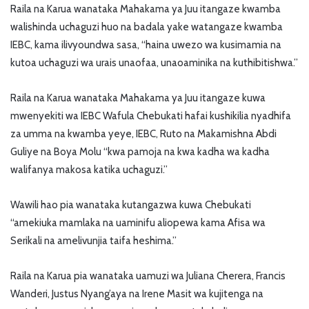
Raila na Karua wanataka Mahakama ya Juu itangaze kwamba
walishinda uchaguzi huo na badala yake watangaze kwamba
IEBC, kama ilivyoundwa sasa, “haina uwezo wa kusimamia na
kutoa uchaguzi wa urais unaofaa, unaoaminika na kuthibitishwa.”
Raila na Karua wanataka Mahakama ya Juu itangaze kuwa
mwenyekiti wa IEBC Wafula Chebukati hafai kushikilia nyadhifa
za umma na kwamba yeye, IEBC, Ruto na Makamishna Abdi
Guliye na Boya Molu “kwa pamoja na kwa kadha wa kadha
walifanya makosa katika uchaguzi.”
Wawili hao pia wanataka kutangazwa kuwa Chebukati
“amekiuka mamlaka na uaminifu aliopewa kama Afisa wa
Serikali na amelivunjia taifa heshima.”
Raila na Karua pia wanataka uamuzi wa Juliana Cherera, Francis
Wanderi, Justus Nyang’aya na Irene Masit wa kujitenga na