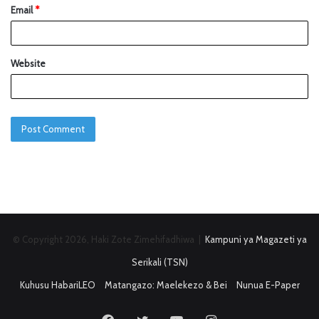
Email
*
Website
© Copyright 2026, Haki Zote Zimehifadhiwa |
Kampuni ya Magazeti ya
Serikali (TSN)
Kuhusu HabariLEO
Matangazo: Maelekezo & Bei
Nunua E-Paper