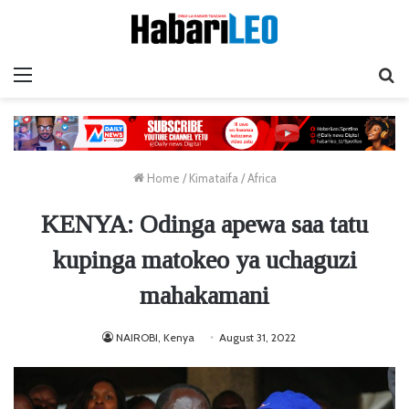
Menu
Ta
Home
/
Kimataifa
/
Africa
KENYA: Odinga apewa saa tatu
kupinga matokeo ya uchaguzi
mahakamani
NAIROBI, Kenya
August 31, 2022