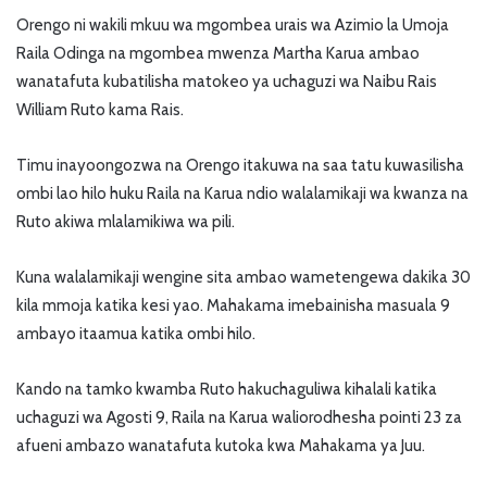
Orengo ni wakili mkuu wa mgombea urais wa Azimio la Umoja
Raila Odinga na mgombea mwenza Martha Karua ambao
wanatafuta kubatilisha matokeo ya uchaguzi wa Naibu Rais
William Ruto kama Rais.
Timu inayoongozwa na Orengo itakuwa na saa tatu kuwasilisha
ombi lao hilo huku Raila na Karua ndio walalamikaji wa kwanza na
Ruto akiwa mlalamikiwa wa pili.
Kuna walalamikaji wengine sita ambao wametengewa dakika 30
kila mmoja katika kesi yao. Mahakama imebainisha masuala 9
ambayo itaamua katika ombi hilo.
Kando na tamko kwamba Ruto hakuchaguliwa kihalali katika
uchaguzi wa Agosti 9, Raila na Karua waliorodhesha pointi 23 za
afueni ambazo wanatafuta kutoka kwa Mahakama ya Juu.