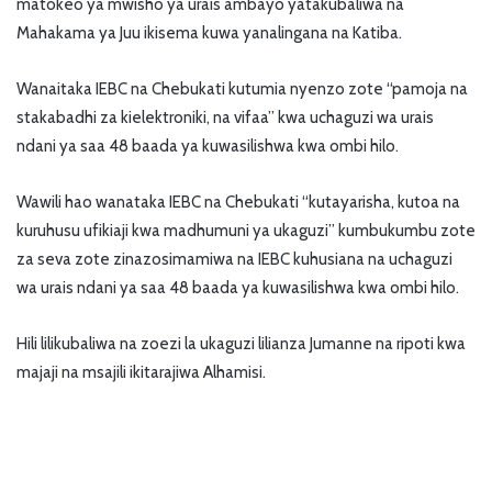
matokeo ya mwisho ya urais ambayo yatakubaliwa na
Mahakama ya Juu ikisema kuwa yanalingana na Katiba.
Wanaitaka IEBC na Chebukati kutumia nyenzo zote “pamoja na
stakabadhi za kielektroniki, na vifaa” kwa uchaguzi wa urais
ndani ya saa 48 baada ya kuwasilishwa kwa ombi hilo.
Wawili hao wanataka IEBC na Chebukati “kutayarisha, kutoa na
kuruhusu ufikiaji kwa madhumuni ya ukaguzi” kumbukumbu zote
za seva zote zinazosimamiwa na IEBC kuhusiana na uchaguzi
wa urais ndani ya saa 48 baada ya kuwasilishwa kwa ombi hilo.
Hili lilikubaliwa na zoezi la ukaguzi lilianza Jumanne na ripoti kwa
majaji na msajili ikitarajiwa Alhamisi.