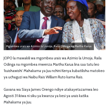
Mgombea urais wa Azimio la Umoja, Raila Odinga na Martha Karua
JOPO la mawakili wa mgombea urais wa Azimio la Umoja, Raila
Odinga na mgombea mwenza Martha Karua lina saa tatu leo
‘kuishawishi’ Mahakama ya Juu nchini Kenya kubatilisha matokeo
ya uchaguzi wa Naibu Rais William Ruto kama Rais.
Gavana wa Siaya James Orengo ndiye atakayetazamwa leo
Agosti 31 ikiwa ni siku ya kwanza ya kesi ya urais katika
Mahakama ya Juu.