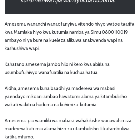
kuhamishwa njia wanayoitoa huduma.
Amesema wananchi wanaofanyiwa vitendo hivyo watoe taarifa
kwa Mamlaka hiyo kwa kutumia namba ya Simu 0800110019
ambayo ni ya bure na kueleza alikuwa anakwenda wapi na
kashushiwa wapi.
Kahatano amesema jambo hilo ni kero kwa abiria na
usumbufu,hivyo wanafuatilia na kuchua hatua.
Aidha, amesema kuna baadhi ya madereva wa mabasi
yaendayo mikoani ambao hawatumii alama ya kitambulisho
wakati wakitoa huduma na kuhimiza kutumia.
Amesema pia wamiliki wa mabasi wahakikishe wanawahimiza
madereva kutumia alama hizo za utambulisho Ili kutambuliwa
katika mfumo.