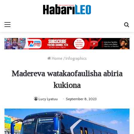
Menu
Ta
Home
/
Infographics
Madereva watakaofaulisha abiria
kukiona
Lucy Lyatuu
September 8, 2023