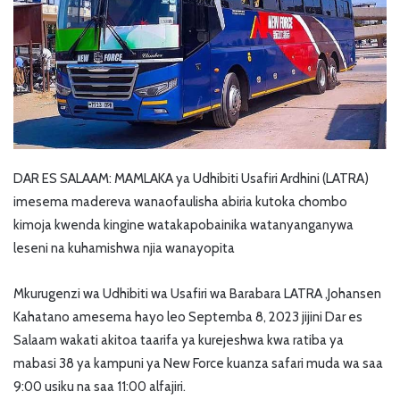
DAR ES SALAAM: MAMLAKA ya Udhibiti Usafiri Ardhini (LATRA)
imesema madereva wanaofaulisha abiria kutoka chombo
kimoja kwenda kingine watakapobainika watanyanganywa
leseni na kuhamishwa njia wanayopita
Mkurugenzi wa Udhibiti wa Usafiri wa Barabara LATRA ,Johansen
Kahatano amesema hayo leo Septemba 8, 2023 jijini Dar es
Salaam wakati akitoa taarifa ya kurejeshwa kwa ratiba ya
mabasi 38 ya kampuni ya New Force kuanza safari muda wa saa
9:00 usiku na saa 11:00 alfajiri.