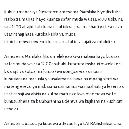
Kuhusu mabasi ya New force amesema Mamlaka hiyo ilisitisha
ratiba za mabasi hayo kuanza safari muda wa saa 9:00 usiku na
saa 11:00 alfajiri kutokana na ukiukwaji wa masharti ya leseni za
usafirishaji hasa kutoka kabla ya muda
ulioidhinishwa,mwendokasi na matukio ya ajali za mfululizo.
Amesema Mamlaka ilitoa melekezo kwa mabasi hayo kuanza
safari muda wa saa 12:00asubuhi, kutafuta mshauri mwelekezi
kwa ajili ya kutoa mafunzo kwa uongozi wa kampuni
kuhusianana masuala ya usalama na kuwa na mpangokazi wa
matengenezo ya mabasi na usimamizi wa masharti ya leseni za
usafirishaji wa abiria na kutoa mafunzo kwa madereva wote
kuhusu sheria za barabarani na udereva wa kujihami na kudhibiti
uchovu.
Amesema baada ya kupewa adhabu hiyo LATRA ilishirikiana na