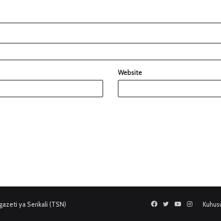
Website
azeti ya Serikali (TSN)
Facebook
Twitter
YouTube
Instagram
Kuhus