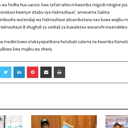
 wa fedha huu uanze, kwa tafsiri rahisi ni kwamba migodi mingine pia
zionekani kwenye vitabu vya Halmashauri,” amesema Sakina
mbusha watendaji wa Halmashauri alioambatana nao kuwa wajibu m
lmashauri ili shughuli za serikali za kuwaletea wananchi maendeleo 
a madini kuwa atakayepatikana hatobaki salama na kwamba Kamati 
likiwa kwa mujibu wa sheria.
Twitter
LinkedIn
Pinterest
Sambaza kupitia barua pepe
Print