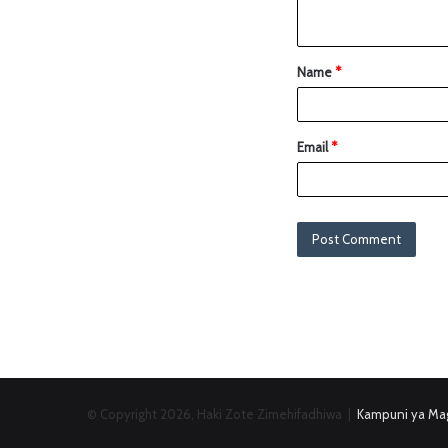
Name
*
Email
*
© Copyright 2026, Haki Zote Zimehifadhiwa |
Kampuni ya Mag