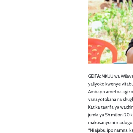
GEITA:
MKUU wa Wilaya
yaliyoko kwenye vitabu
Ambapo ametoa agizo k
yanayotokana na shughu
Katika taarifa ya wac
jumla ya Sh milioni 20
makusanyo ni madogo
“Ni ajabu, ipo namna,