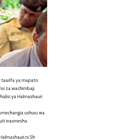
taarifa ya mapato
si za wachimbaji.
lisi ya Halmashauri
wamechangia ushuru wa
auti inaonesha
Halmashauri ni Sh