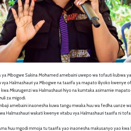
 ya Mbogwe Sakina Mohamed amebaini uwepo wa tofauti kubwa ya 
 vya Halmashauri ya Mbogwe na taarifa ya mapato iliyoko kwenye ofi
wa Mkurugenzi wa Halmashauri hiyo na kumtaka asimamie mapato ha
li za migodi.
himbaji amebaini inaonesha kuwa tangu mwaka huu wa fedha uanze 
 kwa Halmashauri wakati kwenye vitabu vya Halmashauri taarifa ni tof
.
 kama huu mgodi mmoja tu taarifa yao inaonesha makusanyo yao kwa 