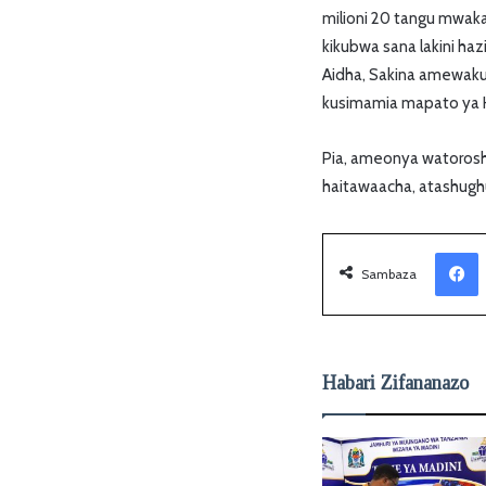
milioni 20 tangu mwaka
kikubwa sana lakini ha
Aidha, Sakina amewaku
kusimamia mapato ya Ha
Pia, ameonya watorosh
haitawaacha, atashughu
Facebook
Sambaza
Habari Zifananazo