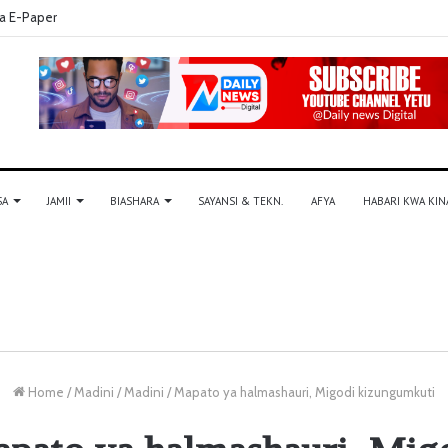
a E-Paper
SA
JAMII
BIASHARA
SAYANSI & TEKN.
AFYA
HABARI KWA KIN
Home
/
Madini
/
Madini
/
Mapato ya halmashauri, Migodi kizungumkuti