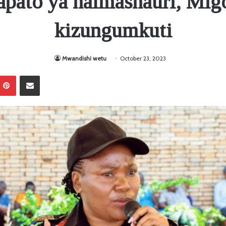
pato ya halmashauri, Mig
kizungumkuti
Mwandishi wetu
October 23, 2023
Pinterest
Sambaza kupitia barua pepe