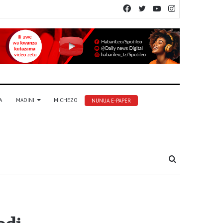
Facebook
Twitter
YouTube
Instagram
A
MADINI
MICHEZO
NUNUA E-PAPER
Tafuta