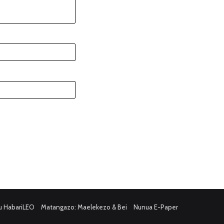
u HabariLEO
Matangazo: Maelekezo & Bei
Nunua E-Paper