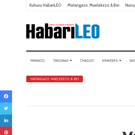
Kuhusu HabariLEO
Matangazo: Maelekezo & Bei
Nunu
MWANZO
TANZANIA
CHAGUZI
KIMATAIFA
SIA
MATANGAZO: MAELEKEZO & BEI
Facebook
Twitter
LinkedIn
Pinterest