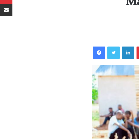
Ma
Sambaza kupitia barua pepe
Facebook
Twitter
LinkedIn