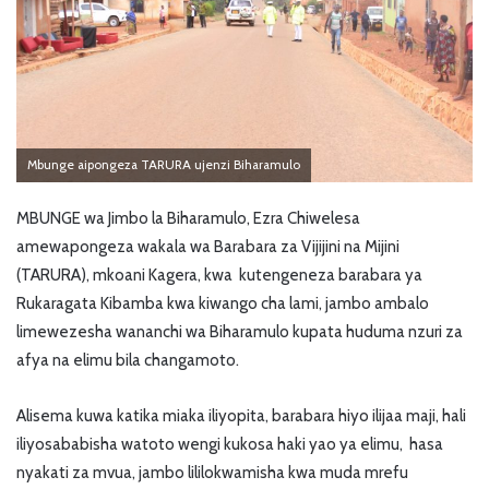
Mbunge aipongeza TARURA ujenzi Biharamulo
MBUNGE wa Jimbo la Biharamulo, Ezra Chiwelesa
amewapongeza wakala wa Barabara za Vijijini na Mijini
(TARURA), mkoani Kagera, kwa kutengeneza barabara ya
Rukaragata Kibamba kwa kiwango cha lami, jambo ambalo
limewezesha wananchi wa Biharamulo kupata huduma nzuri za
afya na elimu bila changamoto.
Alisema kuwa katika miaka iliyopita, barabara hiyo ilijaa maji, hali
iliyosababisha watoto wengi kukosa haki yao ya elimu, hasa
nyakati za mvua, jambo lililokwamisha kwa muda mrefu