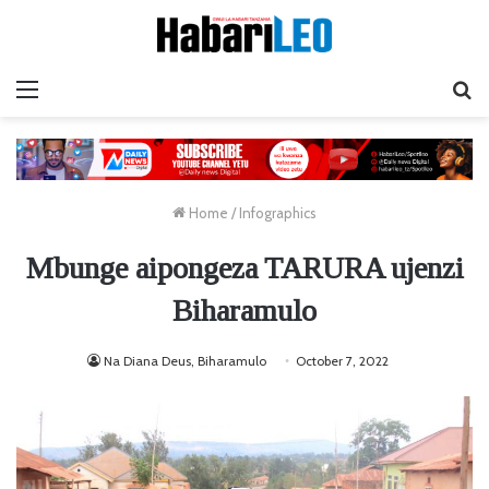
Menu
Ta
Home
/
Infographics
Mbunge aipongeza TARURA ujenzi
Biharamulo
Na Diana Deus, Biharamulo
October 7, 2022