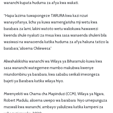
wananchi kupata huduma za afya kwa wakati.
“Hapa lazima tuwapongeze TARURA kwa kazi nzuri
wanayoifanya, licha ya kuwa wameng’arisha mji wetu kwa
barabara za lami, lakini watoto wetu waliokuwa hawawezi
kwenda shule nyakati za mvua kwa sasa wanaenda shuleni bila
wasiwasi na wanaoenda katika huduma za afya hakuna tatizo la
barabara,”alisema Chilewesa”
Aliwahakikishia wananchi wa Wilaya ya Biharamulo kuwa kwa
sasa wananchi wategemee mambo makubwa kwenye
miundombinu ya barabara, kwa sababu serikali imeongeza
bajeti ya Barabara katika wilaya hiyo.
Mwenyekiti wa Chama cha Mapinduzi (CCM), Wilaya ya Ngara,
Robert Madulu, alisema uwepo wa barabara hiyo umepunguza
maswali kwa wananchi, ambayo yaliulizwa katika kampeni za