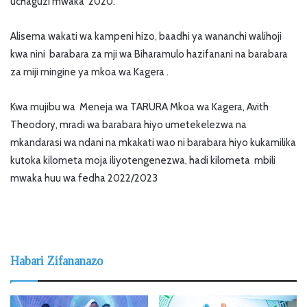
uchaguzi mwaka 2020.
Alisema wakati wa kampeni hizo, baadhi ya wananchi walihoji
kwa nini barabara za mji wa Biharamulo hazifanani na barabara
za miji mingine ya mkoa wa Kagera .
Kwa mujibu wa Meneja wa TARURA Mkoa wa Kagera, Avith
Theodory, mradi wa barabara hiyo umetekelezwa na
mkandarasi wa ndani na mkakati wao ni barabara hiyo kukamilika
kutoka kilometa moja iliyotengenezwa, hadi kilometa mbili
mwaka huu wa fedha 2022/2023
Habari Zifananazo