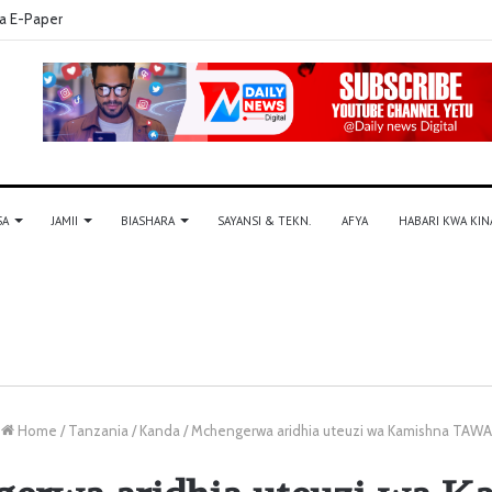
a E-Paper
SA
JAMII
BIASHARA
SAYANSI & TEKN.
AFYA
HABARI KWA KIN
Home
/
Tanzania
/
Kanda
/
Mchengerwa aridhia uteuzi wa Kamishna TAWA