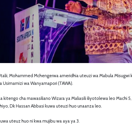
a Utalii, Mohammed Mchengerwa ameridhia uteuzi wa Mabula Misugwi
ya Usimamizi wa Wanyamapori (TAWA).
ya kitengo cha mawasiliano Wizara ya Maliasili iliyotolewa leo Machi
hiyo, Dk Hassan Abbasi kuwa uteuzi huo unaanza leo.
kuwa uteuz huo ni kwa mujibu wa aya ya 3.