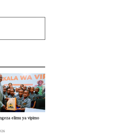
ongeza elimu ya vipimo
026