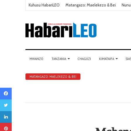
Kuhusu HabariLEO
Matangazo: Maelekezo & Bei
Nunu
MWANZO
TANZANIA
CHAGUZI
KIMATAIFA
SIA
MATANGAZO: MAELEKEZO & BEI
Facebook
Twitter
LinkedIn
Pinterest