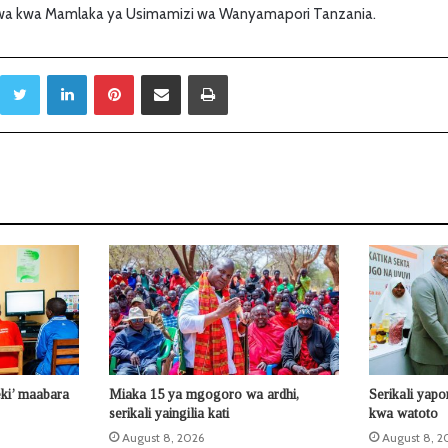
shwa kwa Mamlaka ya Usimamizi wa Wanyamapori Tanzania.
Twitter
LinkedIn
Pinterest
Sambaza kupitia barua pepe
Print
eki’ maabara
Miaka 15 ya mgogoro wa ardhi,
Serikali yap
serikali yaingilia kati
kwa watoto
August 8, 2026
August 8, 2