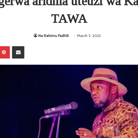
erwa aridhia uteuzi wa K
TAWA
Na Rahimu Fadhili
March 5, 2023
Pinterest
Sambaza kupitia barua pepe