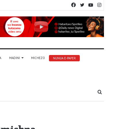
Facebook
Twitter
YouTube
Instagram
A
MADINI
MICHEZO
NUNUA E-PAPER
Tafuta