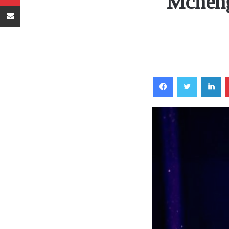
Mcheng
Sambaza kupitia barua pepe
Facebook
Twitter
LinkedIn