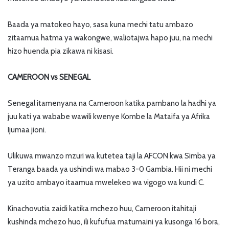
Baada ya matokeo hayo, sasa kuna mechi tatu ambazo
zitaamua hatma ya wakongwe, waliotajwa hapo juu, na mechi
hizo huenda pia zikawa ni kisasi.
CAMEROON vs SENEGAL
Senegal itamenyana na Cameroon katika pambano la hadhi ya
juu kati ya wababe wawili kwenye Kombe la Mataifa ya Afrika
Ijumaa jioni.
Ulikuwa mwanzo mzuri wa kutetea taji la AFCON kwa Simba ya
Teranga baada ya ushindi wa mabao 3-0 Gambia. Hii ni mechi
ya uzito ambayo itaamua mwelekeo wa vigogo wa kundi C.
Kinachovutia zaidi katika mchezo huu, Cameroon itahitaji
kushinda mchezo huo, ili kufufua matumaini ya kusonga 16 bora,