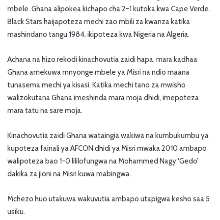
mbele. Ghana alipokea kichapo cha 2-1 kutoka kwa Cape Verde.
Black Stars haijapoteza mechi zao mbili za kwanza katika
mashindano tangu 1984, ikipoteza kwa Nigeria na Algeria.
Achana na hizo rekodi kinachovutia zaidi hapa, mara kadhaa
Ghana amekuwa mnyonge mbele ya Misri na ndio maana
tunasema mechi ya kisasi. Katika mechi tano za mwisho
walizokutana Ghana imeshinda mara moja dhidi, imepoteza
mara tatu na sare moja.
Kinachovutia zaidi Ghana wataingia wakiwa na kumbukumbu ya
kupoteza fainali ya AFCON dhidi ya Misri mwaka 2010 ambapo
walipoteza bao 1-0 lililofungwa na Mohammed Nagy ‘Gedo’
dakika za jioni na Misri kuwa mabingwa.
Mchezo huo utakuwa wakuvutia ambapo utapigwa kesho saa 5
usiku.