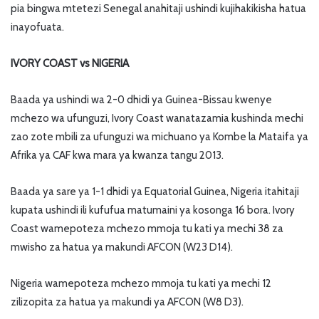
pia bingwa mtetezi Senegal anahitaji ushindi kujihakikisha hatua
inayofuata.
IVORY COAST vs NIGERIA
Baada ya ushindi wa 2-0 dhidi ya Guinea-Bissau kwenye
mchezo wa ufunguzi, Ivory Coast wanatazamia kushinda mechi
zao zote mbili za ufunguzi wa michuano ya Kombe la Mataifa ya
Afrika ya CAF kwa mara ya kwanza tangu 2013.
Baada ya sare ya 1-1 dhidi ya Equatorial Guinea, Nigeria itahitaji
kupata ushindi ili kufufua matumaini ya kosonga 16 bora. Ivory
Coast wamepoteza mchezo mmoja tu kati ya mechi 38 za
mwisho za hatua ya makundi AFCON (W23 D14).
Nigeria wamepoteza mchezo mmoja tu kati ya mechi 12
zilizopita za hatua ya makundi ya AFCON (W8 D3).