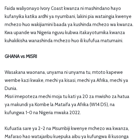
Faida waliyonayo Ivory Coast kwanza ni mashindano hayo
kufanyika katika ardhi ya nyumbani, lakini pia wataingia kwenye
mchezo huo wakijiamini baada ya kushinda mchezo wa kwanza.
Kwa upande wa Nigeria nguvu kubwa itakayotumika kwanza
kuhakikisha wanashinda mchezo huo ili kufufua matumaini.
GHANA vs MISRI
Wasakana waonana, unyama ni unyama tu, mtoto kapewe
wembe kazi kwake, mechi ya kisasi, mechi ya Afrika, mechi ya
Dunia.
Misri imepoteza mechi moja tu kati ya 20 za mwisho za hatua
ya makundi ya Kombe la Mataifa ya Afrika (W14 D5), na
kufungwa 1-0 na Nigeria mwaka 2022.
Kufuatia sare ya 2-2 na Msumbiji kwenye mchezo wa kwanza,
Mafarao hao watajaribu kuepuka aibu ya kufungwa ili kusonga