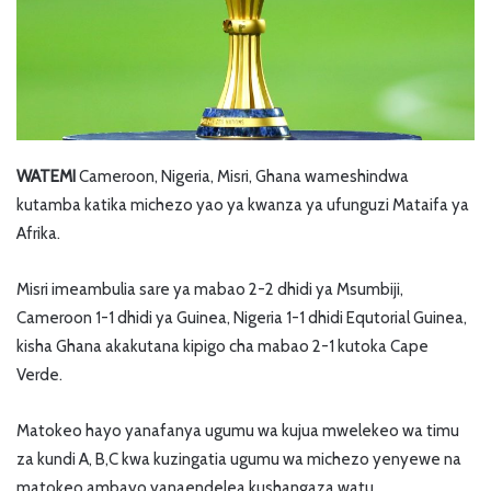
WATEMI
Cameroon, Nigeria, Misri, Ghana wameshindwa
kutamba katika michezo yao ya kwanza ya ufunguzi Mataifa ya
Afrika.
Misri imeambulia sare ya mabao 2-2 dhidi ya Msumbiji,
Cameroon 1-1 dhidi ya Guinea, Nigeria 1-1 dhidi Equtorial Guinea,
kisha Ghana akakutana kipigo cha mabao 2-1 kutoka Cape
Verde.
Matokeo hayo yanafanya ugumu wa kujua mwelekeo wa timu
za kundi A, B,C kwa kuzingatia ugumu wa michezo yenyewe na
matokeo ambayo yanaendelea kushangaza watu.