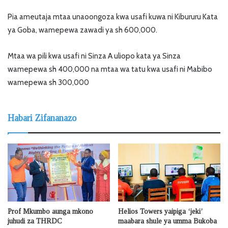
Pia ameutaja mtaa unaoongoza kwa usafi kuwa ni Kibururu Kata
ya Goba, wamepewa zawadi ya sh 600,000.
Mtaa wa pili kwa usafi ni Sinza A uliopo kata ya Sinza
wamepewa sh 400,000 na mtaa wa tatu kwa usafi ni Mabibo
wamepewa sh 300,000
Habari Zifananazo
Prof Mkumbo aunga mkono
Helios Towers yaipiga ‘jeki’
juhudi za THRDC
maabara shule ya umma Bukoba