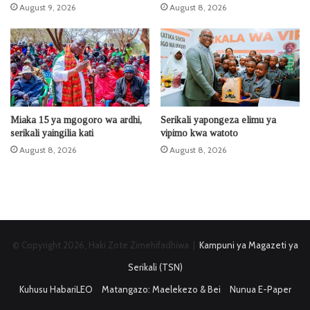
August 9, 2026
August 8, 2026
Miaka 15 ya mgogoro wa ardhi,
Serikali yapongeza elimu ya
serikali yaingilia kati
vipimo kwa watoto
August 8, 2026
August 8, 2026
© Copyright 2026, Haki Zote Zimehifadhiwa |
Kampuni ya Magazeti ya
Serikali (TSN)
Kuhusu HabariLEO
Matangazo: Maelekezo & Bei
Nunua E-Paper