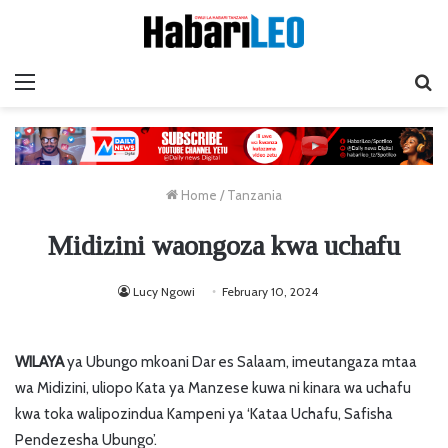
Menu
Ta
Home
/
Tanzania
Midizini waongoza kwa uchafu
Lucy Ngowi
February 10, 2024
WILAYA
ya Ubungo mkoani Dar es Salaam, imeutangaza mtaa
wa Midizini, uliopo Kata ya Manzese kuwa ni kinara wa uchafu
kwa toka walipozindua Kampeni ya ‘Kataa Uchafu, Safisha
Pendezesha Ubungo’.