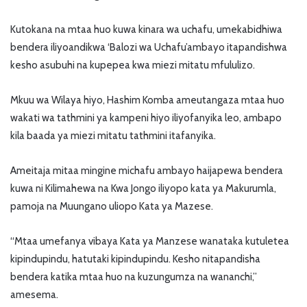
Kutokana na mtaa huo kuwa kinara wa uchafu, umekabidhiwa
bendera iliyoandikwa ‘Balozi wa Uchafu’ambayo itapandishwa
kesho asubuhi na kupepea kwa miezi mitatu mfululizo.
Mkuu wa Wilaya hiyo, Hashim Komba ameutangaza mtaa huo
wakati wa tathmini ya kampeni hiyo iliyofanyika leo, ambapo
kila baada ya miezi mitatu tathmini itafanyika.
Ameitaja mitaa mingine michafu ambayo haijapewa bendera
kuwa ni Kilimahewa na Kwa Jongo iliyopo kata ya Makurumla,
pamoja na Muungano uliopo Kata ya Mazese.
“Mtaa umefanya vibaya Kata ya Manzese wanataka kutuletea
kipindupindu, hatutaki kipindupindu. Kesho nitapandisha
bendera katika mtaa huo na kuzungumza na wananchi,”
amesema.