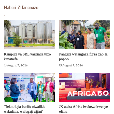
Habari Zifananazo
Kampuni ya SBL yashinda tuzo
Pangani watangaza fursa zao la
kimataifa
popoo
August 7, 2026
August 7, 2026
‘Teknolojia bunifu ziwafikie
JK ataka Afrika iwekeze kwenye
wakulima, wafugaji vijijini’
elimu