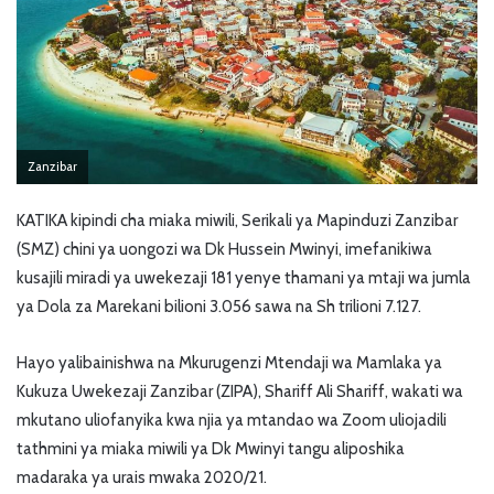
Zanzibar
KATIKA kipindi cha miaka miwili, Serikali ya Mapinduzi Zanzibar
(SMZ) chini ya uongozi wa Dk Hussein Mwinyi, imefanikiwa
kusajili miradi ya uwekezaji 181 yenye thamani ya mtaji wa jumla
ya Dola za Marekani bilioni 3.056 sawa na Sh trilioni 7.127.
Hayo yalibainishwa na Mkurugenzi Mtendaji wa Mamlaka ya
Kukuza Uwekezaji Zanzibar (ZIPA), Shariff Ali Shariff, wakati wa
mkutano uliofanyika kwa njia ya mtandao wa Zoom uliojadili
tathmini ya miaka miwili ya Dk Mwinyi tangu aliposhika
madaraka ya urais mwaka 2020/21.