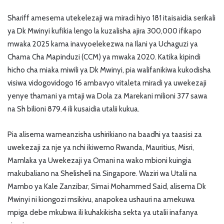
Shariff amesema utekelezaji wa miradi hiyo 181 itaisaidia serikali
ya Dk Mwinyi kufikia lengo la kuzalisha ajira 300,000 ifikapo
mwaka 2025 kama inavyoelekezwa na Ilani ya Uchaguzi ya
Chama Cha Mapinduzi (CCM) ya mwaka 2020. Katika kipindi
hicho cha miaka miwili ya Dk Mwinyi, pia walifanikiwa kukodisha
visiwa vidogovidogo 16 ambavyo vitaleta miradi ya uwekezaji
yenye thamani ya mtaji wa Dola za Marekani milioni 377 sawa
na Sh bilioni 879.4 ili kusaidia utalii kukua.
Pia alisema wameanzisha ushirikiano na baadhi ya taasisi za
uwekezaji za nje ya nchi ikiwemo Rwanda, Mauritius, Misri,
Mamlaka ya Uwekezaji ya Omani na wako mbioni kuingia
makubaliano na Shelisheli na Singapore. Waziri wa Utalii na
Mambo ya Kale Zanzibar, Simai Mohammed Said, alisema Dk
Mwinyi ni kiongozi msikivu, anapokea ushauri na amekuwa
mpiga debe mkubwa ili kuhakikisha sekta ya utalii inafanya