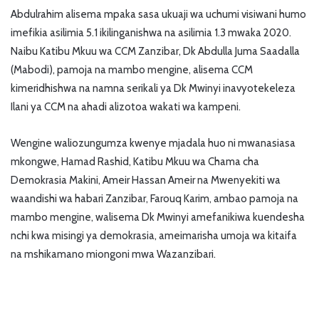
Abdulrahim alisema mpaka sasa ukuaji wa uchumi visiwani humo
imefikia asilimia 5.1 ikilinganishwa na asilimia 1.3 mwaka 2020.
Naibu Katibu Mkuu wa CCM Zanzibar, Dk Abdulla Juma Saadalla
(Mabodi), pamoja na mambo mengine, alisema CCM
kimeridhishwa na namna serikali ya Dk Mwinyi inavyotekeleza
Ilani ya CCM na ahadi alizotoa wakati wa kampeni.
Wengine waliozungumza kwenye mjadala huo ni mwanasiasa
mkongwe, Hamad Rashid, Katibu Mkuu wa Chama cha
Demokrasia Makini, Ameir Hassan Ameir na Mwenyekiti wa
waandishi wa habari Zanzibar, Farouq Karim, ambao pamoja na
mambo mengine, walisema Dk Mwinyi amefanikiwa kuendesha
nchi kwa misingi ya demokrasia, ameimarisha umoja wa kitaifa
na mshikamano miongoni mwa Wazanzibari.