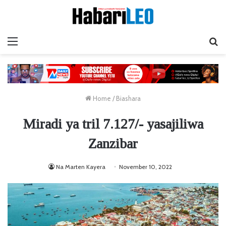
Menu
Ta
Home
/
Biashara
Miradi ya tril 7.127/- yasajiliwa
Zanzibar
Na Marten Kayera
November 10, 2022