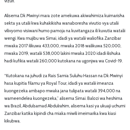
vizuri.
Alisema Dk Mwinyi mara zote amekuwa akiwahimiza kuimarisha
sekta ya utalii kwa kuhakikisha wanaboresha vivutio vya utalii
vilivyomo visiwani humo pamoja na kuvitangaza ili kuvutia watalii
wengi. Kwa mujibu wa Simai, idadi ya watalii waliofika Zanzibar
mwaka 2017 ilikuwa 433,000, mwaka 2018 walikuwa 520,000,
mwaka 2019, watalii 538,000 lakini mwaka 2020 idadi ilishuka
hadi kufikia watalii 260,000 kutokana na ugonjwa wa Covid-19.
“Kutokana na juhudi za Rais Samia Suluhu Hassan na Dk Mwinyi
hasa kupitia filamu ya Royal Tour, idadi ya watalii imeanza
kuongezeka ambapo mwaka jana tulipata watalii 394,000 na
wameendelea kuongezeka,” alisema Simai. Balozi wa heshima
wa Brazil, Abdulsamad Abdulrahim, alisema kasi ya ukuaji uchumi
Zanzibar katika kipindi cha miaka miwili imeimarika kwa kiasi
kikubwa.