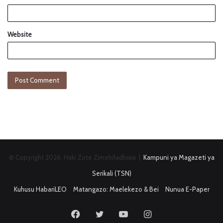
Website
© Copyright 2026, Haki Zote Zimehifadhiwa |
Kampuni ya Magazeti ya
Serikali (TSN)
Kuhusu HabariLEO
Matangazo: Maelekezo & Bei
Nunua E-Paper
Facebook
Twitter
YouTube
Instagram