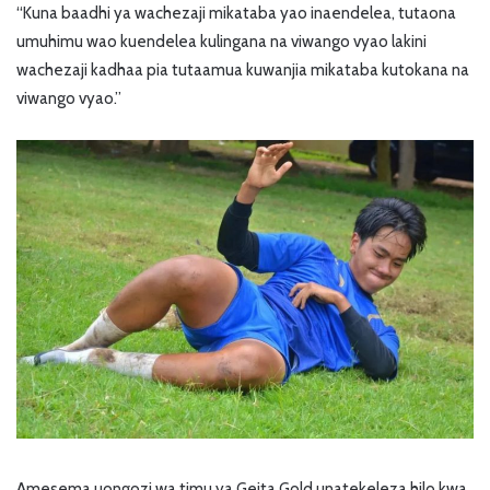
“Kuna baadhi ya wachezaji mikataba yao inaendelea, tutaona
umuhimu wao kuendelea kulingana na viwango vyao lakini
wachezaji kadhaa pia tutaamua kuwanjia mikataba kutokana na
viwango vyao.”
Amesema uongozi wa timu ya Geita Gold unatekeleza hilo kwa