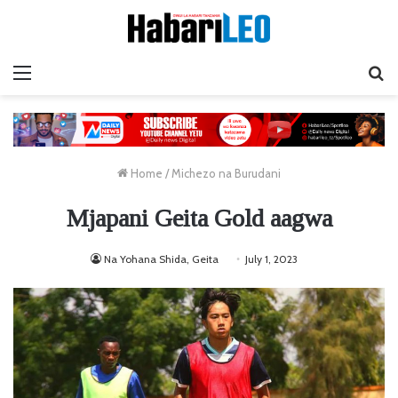
Menu
Ta
Home
/
Michezo na Burudani
Mjapani Geita Gold aagwa
Na Yohana Shida, Geita
July 1, 2023