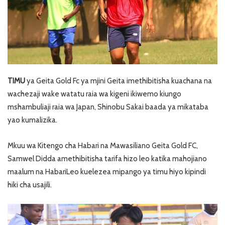
TIMU
ya Geita Gold Fc ya mjini Geita imethibitisha kuachana na
wachezaji wake watatu raia wa kigeni ikiwemo kiungo
mshambuliaji raia wa Japan, Shinobu Sakai baada ya mikataba
yao kumalizika.
Mkuu wa Kitengo cha Habari na Mawasiliano Geita Gold FC,
Samwel Didda amethibitisha tarifa hizo leo katika mahojiano
maalum na HabariLeo kuelezea mipango ya timu hiyo kipindi
hiki cha usajili.