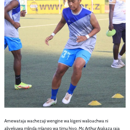
Amewataja wachezaji wengine wa kigeni walioachwa ni
aliyekuwa mlinda mlango wa timu hiyo, Mc Arthur Arakaza raia