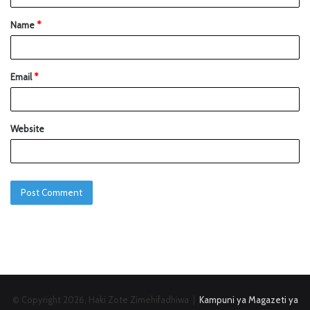
Name
*
Email
*
Website
© Copyright 2026, Haki Zote Zimehifadhiwa |
Kampuni ya Magazeti ya