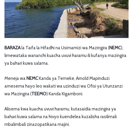
BARAZA
la Taifa la Hifadhi na Usimamizi wa Mazingira (
NEMC
),
limewataka wananchi kuacha uvuvi haramu ili kufanya mazingira
ya bahari kuwa salama.
Meneja wa
NEMC
Kanda ya Temeke, Arnold Mapinduzi
amesema hayo leo wakati wa uzinduzi wa Ofisi ya Utunzanzi
wa Mazingira (
TEEMO
) Kanda Kigamboni.
Alisema kwa kuacha uvuvi haramu, kutasaidia mazingira ya
bahari kuwa salama na hivyo kuendelea kuzalisha rasilimali
mbalimbali zinazopatikana majini.