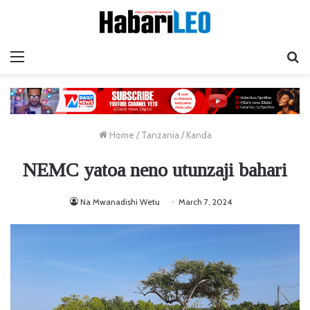
Menu
Ta
Home
/
Tanzania
/
Kanda
NEMC yatoa neno utunzaji bahari
Na Mwanadishi Wetu
March 7, 2024