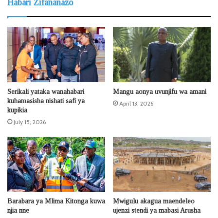
Habari Zifananazo
Serikali yataka wanahabari
Mangu aonya uvunjifu wa amani
kuhamasisha nishati safi ya
April 13, 2026
kupikia
July 15, 2026
Barabara ya Mlima Kitonga kuwa
Mwigulu akagua maendeleo
njia nne
ujenzi stendi ya mabasi Arusha