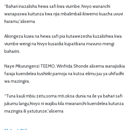
“Bahari inazalisha hewa safi kwa viumbe, hivyo wananchi
wanapaswa kuitunza kwa njia mbalimbali ikiwemo kuacha uvuvi
haramu,”alisema
Aliongeza kuwa na hewa safi pia kutawezesha kuzalishwa kwa
viumbe wengi na hivyo kusaidia kupatikana mavuno mengi
baharini.
Naye Mkurungenzi TEEMO, Winfrida Shonde alisema wanajisikia
faraja kuendelea kushiriki pamoja na kutoa elimu juu ya uhifadhi
wa mazingira.
“Tuna kauli mbiu zetu,soma mti,okoa dunia na ile ya bahari safi
jukumu langu,hivyo ni wajibu kila mwananchi kuendelea kutunza
mazingira ili yatutunze,”alisema