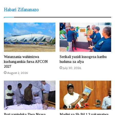
Habari Zifananazo
Watanzania wahimizwa
Serikali yazidi kusogeza karibu
kuchangamkia fursa AFCON
huduma za afya
2027
July 30, 2026
August 2, 2026
Boti yapinduka Ziwa Nyasa,
Madini ya Sh Bil 1.3 yakamatwa