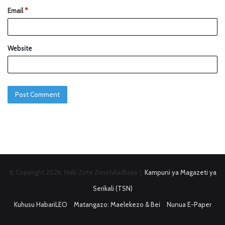
Email
*
Website
© Copyright 2026, Haki Zote Zimehifadhiwa |
Kampuni ya Magazeti ya
Serikali (TSN)
Kuhusu HabariLEO
Matangazo: Maelekezo & Bei
Nunua E-Paper