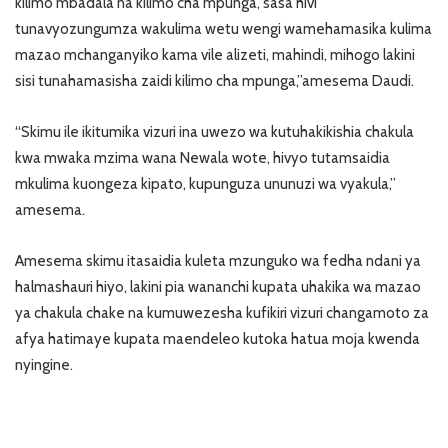
kilimo mbadala na kilimo cha mpunga, sasa hivi
tunavyozungumza wakulima wetu wengi wamehamasika kulima
mazao mchanganyiko kama vile alizeti, mahindi, mihogo lakini
sisi tunahamasisha zaidi kilimo cha mpunga,”amesema Daudi.
“Skimu ile ikitumika vizuri ina uwezo wa kutuhakikishia chakula
kwa mwaka mzima wana Newala wote, hivyo tutamsaidia
mkulima kuongeza kipato, kupunguza ununuzi wa vyakula,”
amesema.
Amesema skimu itasaidia kuleta mzunguko wa fedha ndani ya
halmashauri hiyo, lakini pia wananchi kupata uhakika wa mazao
ya chakula chake na kumuwezesha kufikiri vizuri changamoto za
afya hatimaye kupata maendeleo kutoka hatua moja kwenda
nyingine.