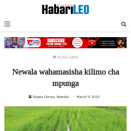
Menu
Ta
Home
/
Jamii
Newala wahamasisha kilimo cha
mpunga
Sijawa Omary, Newala
March 11, 2023