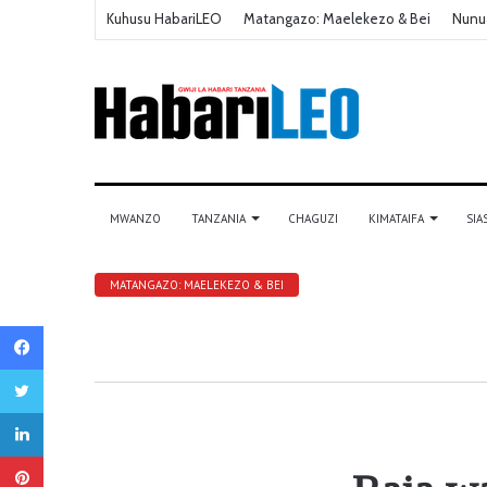
Kuhusu HabariLEO
Matangazo: Maelekezo & Bei
Nunu
MWANZO
TANZANIA
CHAGUZI
KIMATAIFA
SIA
MATANGAZO: MAELEKEZO & BEI
Facebook
Twitter
LinkedIn
Pinterest