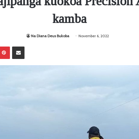
ajipanga kuokoa Precision 
kamba
Na Diana Deus Bukoba
November 6, 2022
Pinterest
Sambaza kupitia barua pepe