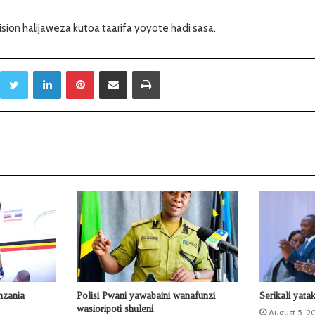
cision halijaweza kutoa taarifa yoyote hadi sasa.
Twitter
LinkedIn
Pinterest
Sambaza kupitia barua pepe
Print
nzania
Polisi Pwani yawabaini wanafunzi
Serikali yata
wasioripoti shuleni
August 5, 2