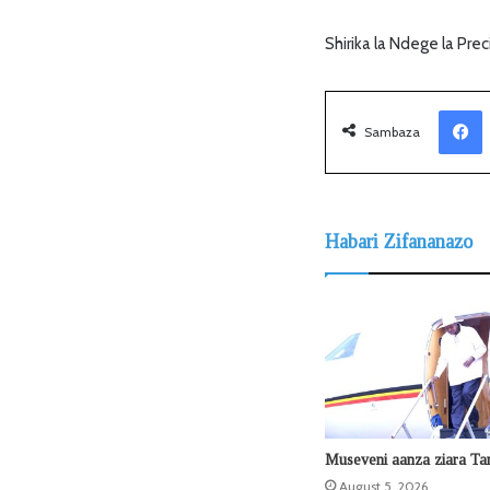
Shirika la Ndege la Pre
Facebook
Sambaza
Habari Zifananazo
Museveni aanza ziara Ta
August 5, 2026