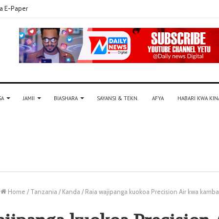
a E-Paper
SA
JAMII
BIASHARA
SAYANSI & TEKN.
AFYA
HABARI KWA KIN
Home
/
Tanzania
/
Kanda
/
Raia wajipanga kuokoa Precision Air kwa kamba