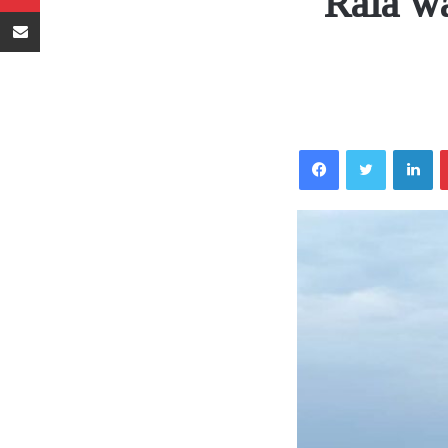
Raia w
Sambaza kupitia barua pepe
Facebook
Twitter
LinkedIn