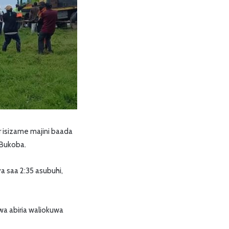
r isizame majini baada
 Bukoba.
a saa 2:35 asubuhi,
a abiria waliokuwa