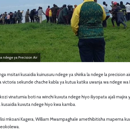
a ndege ya Precision Air
 msitari kusaidia kuinusuru ndege ya shirika la ndege la precision ai
a victoria sekunde chache kabla ya kutua katika uwanja wa ndege wa
i vinatumia boti na winchi kuvuta ndege hiyo iliyopata ajali majira y
kusaidia kuvuta ndege hiyo kwa kamba.
olisi mkoani Kagera, William Mwampaghale amethibitisha mapema kuw
meokolewa.