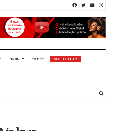
Facebook
Twitter
YouTube
Instagram
A
MADINI
MICHEZO
NUNUA E-PAPER
Tafuta