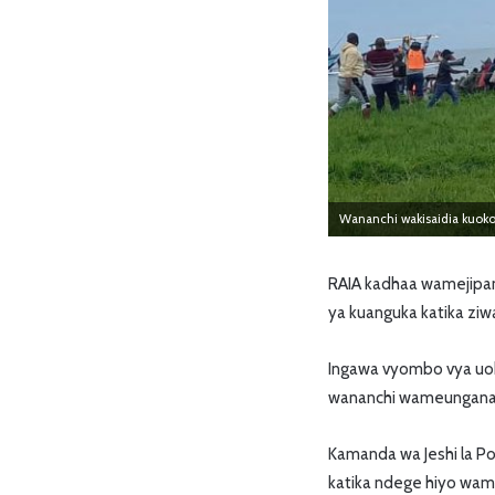
Wananchi wakisaidia kuoko
RAIA kadhaa wamejipanga
ya kuanguka katika ziw
Ingawa vyombo vya uokoz
wananchi wameungana 
Kamanda wa Jeshi la P
katika ndege hiyo wa