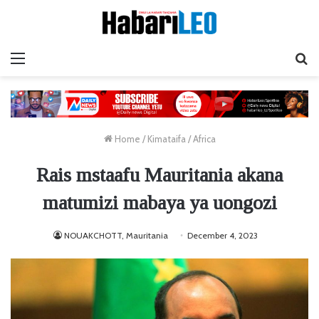
Menu
Ta
Home
/
Kimataifa
/
Africa
Rais mstaafu Mauritania akana
matumizi mabaya ya uongozi
NOUAKCHOTT, Mauritania
December 4, 2023