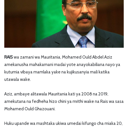
RAIS
wa zamani wa Mauritania, Mohamed Ould Abdel Aziz
amekanusha mahakamani madai yote anayokabiliana nayo ya
kutumia vibaya mamlaka yake na kujikusanyia mali katika
utawala wake.
Aziz, ambaye alitawala Mauritania kati ya 2008 na 2019,
amekutana na fedheha hizo chini ya mrithi wake na Rais wa sasa
Mohamed Ould Ghazouani.
Huku upande wa mashtaka ukiwa umedai kifungo cha miaka 20,