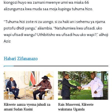
kiongozi huyo wa zamani mwenye umri wa miaka 66
alizungumza kwa muda saa moja kupinga tuhuma hizo.
“Tuhuma hizi zote ni za uongo, si za haki an i sehemu ya njama
potofu dhidi yangu,” aliiambia. “Natuhumiwa kwa ufisadi, uko
wapi ufisadi wangu? Uthibitisho wa ufisadi huu uko wapi?,” alihoji
Aziz
Habari Zifananazo
Kikwete aanza vyema juhudi za
Rais Museveni, Kikwete
amani Sudan Kusini
wakutana Uganda