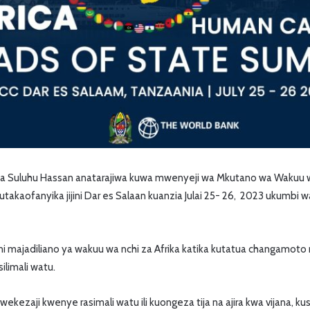
ia Suluhu Hassan anatarajiwa kuwa mwenyeji wa Mkutano wa Wakuu wa
utakaofanyika jijini Dar es Salaan kuanzia Julai 25- 26, 2023 ukumbi 
i majadiliano ya wakuu wa nchi za Afrika katika kutatua changamoto 
silimali watu.
wekezaji kwenye rasimali watu ili kuongeza tija na ajira kwa vijana, 