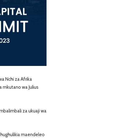
 Nchi za Afrika
wa mkutano wa Julius
mbalimbali za ukuaji wa
kushughulikia maendeleo