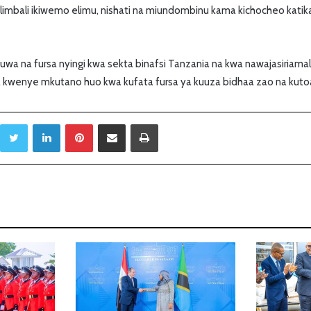
limbali ikiwemo elimu, nishati na miundombinu kama kichocheo katik
kuwa na fursa nyingi kwa sekta binafsi Tanzania na kwa nawajasiriama
 kwenye mkutano huo kwa kufata fursa ya kuuza bidhaa zao na kut
Twitter
LinkedIn
Pinterest
Sambaza kupitia barua pepe
Print