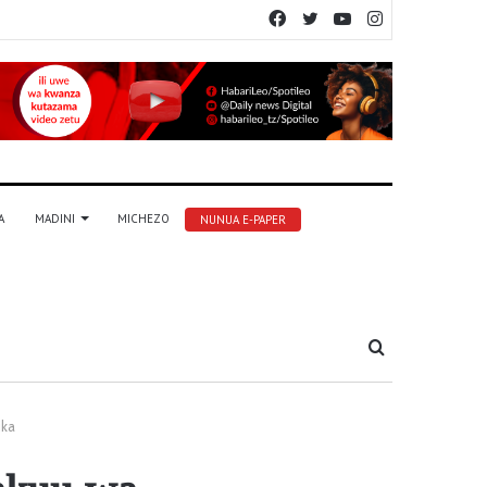
Facebook
Twitter
YouTube
Instagram
A
MADINI
MICHEZO
NUNUA E-PAPER
Tafuta
ika