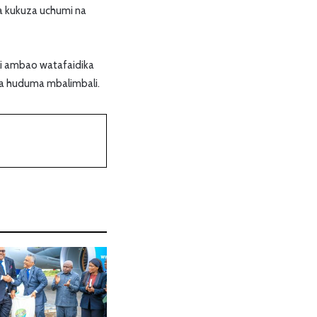
a kukuza uchumi na
li ambao watafaidika
oa huduma mbalimbali.