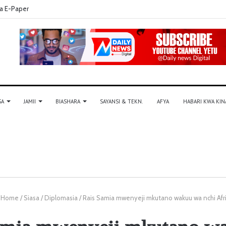
a E-Paper
SA
JAMII
BIASHARA
SAYANSI & TEKN.
AFYA
HABARI KWA KIN
Home
/
Siasa
/
Diplomasia
/
Rais Samia mwenyeji mkutano wakuu wa nchi Afr