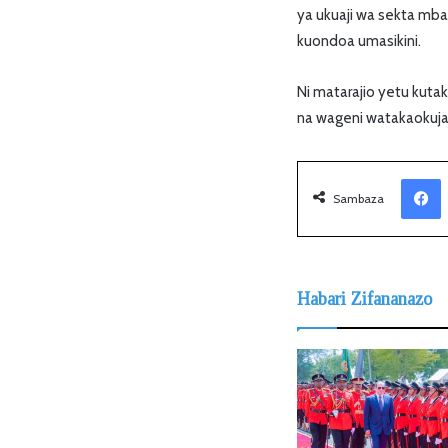
ya ukuaji wa sekta mba
kuondoa umasikini.
Ni matarajio yetu kuta
na wageni watakaokuja
Facebook
Sambaza
Habari Zifananazo