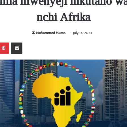
amia mwenyeji mkutano w
nchi Afrika
Mohammed Mussa
July 14, 2023
Pinterest
Sambaza kupitia barua pepe