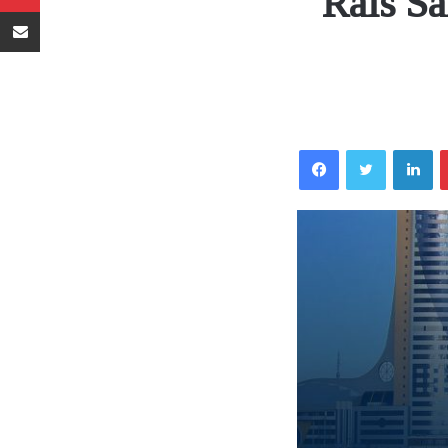
Rais S
Sambaza kupitia barua pepe
Facebook
Twitter
LinkedIn