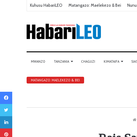
Kuhusu HabariLEO
Matangazo: Maelekezo & Bei
Nunu
MWANZO
TANZANIA
CHAGUZI
KIMATAIFA
SIA
MATANGAZO: MAELEKEZO & BEI
Facebook
Twitter
LinkedIn
Pinterest