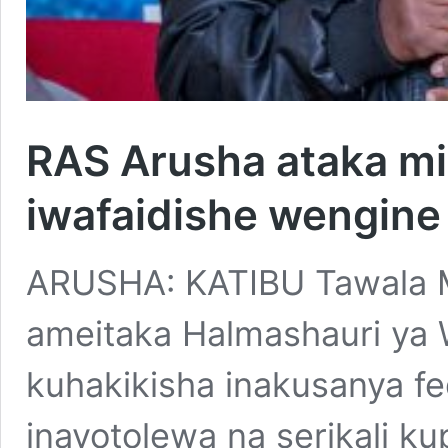
RAS Arusha ataka m
iwafaidishe wengine
ARUSHA: KATIBU Tawala M
ameitaka Halmashauri ya 
kuhakikisha inakusanya f
inayotolewa na serikali ku