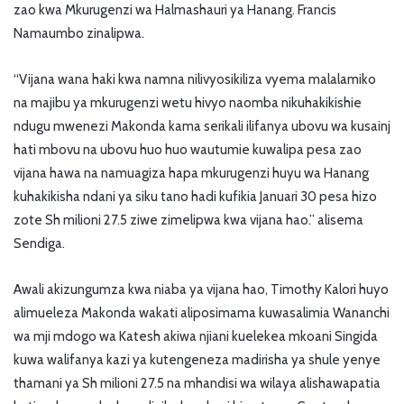
zao kwa Mkurugenzi wa Halmashauri ya Hanang. Francis
Namaumbo zinalipwa.
“Vijana wana haki kwa namna nilivyosikiliza vyema malalamiko
na majibu ya mkurugenzi wetu hivyo naomba nikuhakikishie
ndugu mwenezi Makonda kama serikali ilifanya ubovu wa kusainj
hati mbovu na ubovu huo huo wautumie kuwalipa pesa zao
vijana hawa na namuagiza hapa mkurugenzi huyu wa Hanang
kuhakikisha ndani ya siku tano hadi kufikia Januari 30 pesa hizo
zote Sh milioni 27.5 ziwe zimelipwa kwa vijana hao.” alisema
Sendiga.
Awali akizungumza kwa niaba ya vijana hao, Timothy Kalori huyo
alimueleza Makonda wakati aliposimama kuwasalimia Wananchi
wa mji mdogo wa Katesh akiwa njiani kuelekea mkoani Singida
kuwa walifanya kazi ya kutengeneza madirisha ya shule yenye
thamani ya Sh milioni 27.5 na mhandisi wa wilaya alishawapatia