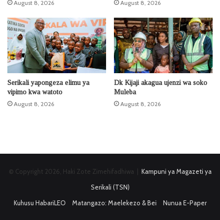
August 8, 2026
August 8, 2026
Serikali yapongeza elimu ya
Dk Kijaji akagua ujenzi wa soko
vipimo kwa watoto
Muleba
August 8, 2026
August 8, 2026
© Copyright 2026, Haki Zote Zimehifadhiwa |
Kampuni ya Magazeti ya
Serikali (TSN)
Kuhusu HabariLEO
Matangazo: Maelekezo & Bei
Nunua E-Paper