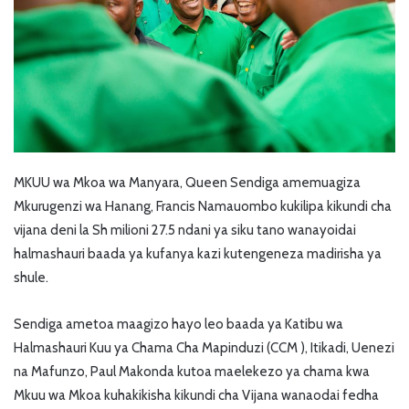
MKUU wa Mkoa wa Manyara, Queen Sendiga amemuagiza
Mkurugenzi wa Hanang, Francis Namauombo kukilipa kikundi cha
vijana deni la Sh milioni 27.5 ndani ya siku tano wanayoidai
halmashauri baada ya kufanya kazi kutengeneza madirisha ya
shule.
Sendiga ametoa maagizo hayo leo baada ya Katibu wa
Halmashauri Kuu ya Chama Cha Mapinduzi (CCM ), Itikadi, Uenezi
na Mafunzo, Paul Makonda kutoa maelekezo ya chama kwa
Mkuu wa Mkoa kuhakikisha kikundi cha Vijana wanaodai fedha