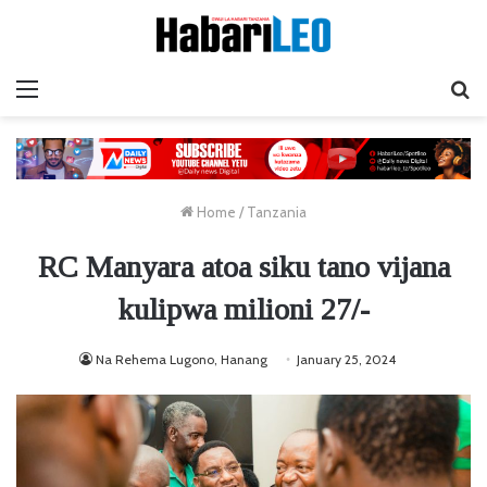
Menu
Ta
Home
/
Tanzania
RC Manyara atoa siku tano vijana
kulipwa milioni 27/-
Na Rehema Lugono, Hanang
January 25, 2024