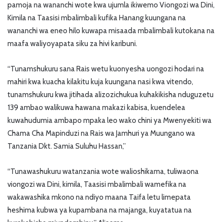
pamoja na wananchi wote kwa ujumla ikiwemo Viongozi wa Dini,
Kimila na Taasisi mbalimbali kufika Hanang kuungana na
wananchi wa eneo hilo kuwapa misaada mbalimbali kutokana na
maafa waliyoyapata siku za hivi karibuni.
“Tunamshukuru sana Rais wetu kuonyesha uongozi hodari na
mahiri kwa kuacha kilakitu kuja kuungana nasi kwa vitendo,
tunamshukuru kwa jitihada alizozichukua kuhakikisha nduguzetu
139 ambao walikuwa hawana makazi kabisa, kuendelea
kuwahudumia ambapo mpaka leo wako chini ya Mwenyekiti wa
Chama Cha Mapinduzi na Rais wa Jamhuri ya Muungano wa
Tanzania Dkt. Samia Suluhu Hassan,”
“Tunawashukuru watanzania wote walioshikama, tuliwaona
viongozi wa Dini, kimila, Taasisi mbalimbali wamefika na
wakawashika mkono na ndiyo maana Taifa letu limepata
heshima kubwa ya kupambana na majanga, kuyatatua na