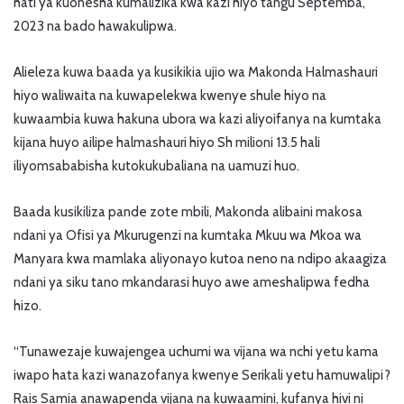
hati ya kuonesha kumalizika kwa kazi hiyo tangu Septemba,
2023 na bado hawakulipwa.
Alieleza kuwa baada ya kusikikia ujio wa Makonda Halmashauri
hiyo waliwaita na kuwapelekwa kwenye shule hiyo na
kuwaambia kuwa hakuna ubora wa kazi aliyoifanya na kumtaka
kijana huyo ailipe halmashauri hiyo Sh milioni 13.5 hali
iliyomsababisha kutokukubaliana na uamuzi huo.
Baada kusikiliza pande zote mbili, Makonda alibaini makosa
ndani ya Ofisi ya Mkurugenzi na kumtaka Mkuu wa Mkoa wa
Manyara kwa mamlaka aliyonayo kutoa neno na ndipo akaagiza
ndani ya siku tano mkandarasi huyo awe ameshalipwa fedha
hizo.
“Tunawezaje kuwajengea uchumi wa vijana wa nchi yetu kama
iwapo hata kazi wanazofanya kwenye Serikali yetu hamuwalipi?
Rais Samia anawapenda vijana na kuwaamini, kufanya hivi ni