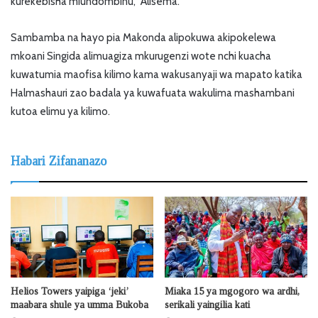
kurekebisha miundombinu,” Alisema.
Sambamba na hayo pia Makonda alipokuwa akipokelewa
mkoani Singida alimuagiza mkurugenzi wote nchi kuacha
kuwatumia maofisa kilimo kama wakusanyaji wa mapato katika
Halmashauri zao badala ya kuwafuata wakulima mashambani
kutoa elimu ya kilimo.
Habari Zifananazo
Helios Towers yaipiga ‘jeki’
Miaka 15 ya mgogoro wa ardhi,
maabara shule ya umma Bukoba
serikali yaingilia kati