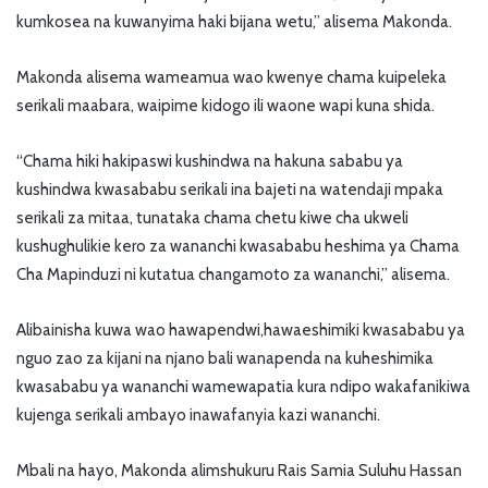
kumkosea na kuwanyima haki bijana wetu,” alisema Makonda.
Makonda alisema wameamua wao kwenye chama kuipeleka
serikali maabara, waipime kidogo ili waone wapi kuna shida.
“Chama hiki hakipaswi kushindwa na hakuna sababu ya
kushindwa kwasababu serikali ina bajeti na watendaji mpaka
serikali za mitaa, tunataka chama chetu kiwe cha ukweli
kushughulikie kero za wananchi kwasababu heshima ya Chama
Cha Mapinduzi ni kutatua changamoto za wananchi,” alisema.
Alibainisha kuwa wao hawapendwi,hawaeshimiki kwasababu ya
nguo zao za kijani na njano bali wanapenda na kuheshimika
kwasababu ya wananchi wamewapatia kura ndipo wakafanikiwa
kujenga serikali ambayo inawafanyia kazi wananchi.
Mbali na hayo, Makonda alimshukuru Rais Samia Suluhu Hassan