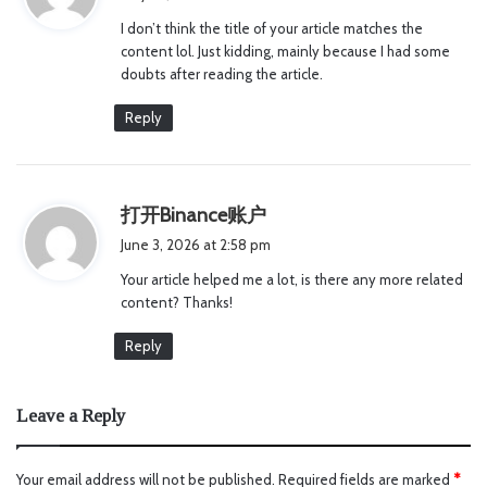
y
I don’t think the title of your article matches the
s
content lol. Just kidding, mainly because I had some
:
doubts after reading the article.
Reply
s
打开Binance账户
a
June 3, 2026 at 2:58 pm
y
Your article helped me a lot, is there any more related
s
content? Thanks!
:
Reply
Leave a Reply
Your email address will not be published.
Required fields are marked
*