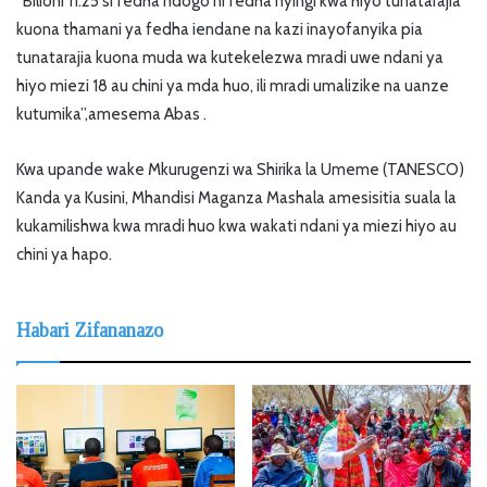
“Bilioni 11.25 si fedha ndogo ni fedha nyingi kwa hiyo tunatarajia
kuona thamani ya fedha iendane na kazi inayofanyika pia
tunatarajia kuona muda wa kutekelezwa mradi uwe ndani ya
hiyo miezi 18 au chini ya mda huo, ili mradi umalizike na uanze
kutumika”,amesema Abas .
Kwa upande wake Mkurugenzi wa Shirika la Umeme (TANESCO)
Kanda ya Kusini, Mhandisi Maganza Mashala amesisitia suala la
kukamilishwa kwa mradi huo kwa wakati ndani ya miezi hiyo au
chini ya hapo.
Habari Zifananazo