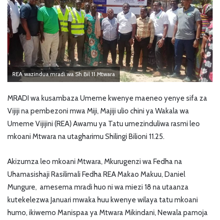
REA wazindua mradi wa Sh Bil 11 Mtwara
MRADI wa kusambaza Umeme kwenye maeneo yenye sifa za
Vijiji na pembezoni mwa Miji, Majiji ulio chini ya Wakala wa
Umeme Vijijini (REA) Awamu ya Tatu umezinduliwa rasmi leo
mkoani Mtwara na utagharimu Shilingi Bilioni 11.25.
Akizumza leo mkoani Mtwara, Mkurugenzi wa Fedha na
Uhamasishaji Rasilimali Fedha REA Makao Makuu, Daniel
Mungure, amesema mradi huo ni wa miezi 18 na utaanza
kutekelezwa Januari mwaka huu kwenye wilaya tatu mkoani
humo, ikiwemo Manispaa ya Mtwara Mikindani, Newala pamoja