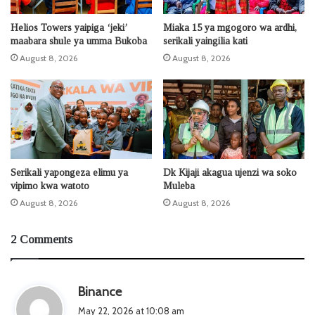
Helios Towers yaipiga ‘jeki’
Miaka 15 ya mgogoro wa ardhi,
maabara shule ya umma Bukoba
serikali yaingilia kati
August 8, 2026
August 8, 2026
Serikali yapongeza elimu ya
Dk Kijaji akagua ujenzi wa soko
vipimo kwa watoto
Muleba
August 8, 2026
August 8, 2026
2 Comments
s
Binance
a
May 22, 2026 at 10:08 am