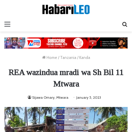
Menu
Ta
Home
/
Tanzania
/
Kanda
REA wazindua mradi wa Sh Bil 11
Mtwara
Sijawa Omary, Mtwara
January 5, 2023