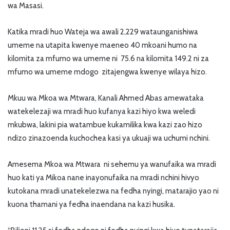
wa Masasi.
Katika mradi huo Wateja wa awali 2,229 wataunganishiwa
umeme na utapita kwenye maeneo 40 mkoani humo na
kilomita za mfumo wa umeme ni 75.6 na kilomita 149.2 ni za
mfumo wa umeme mdogo zitajengwa kwenye wilaya hizo.
Mkuu wa Mkoa wa Mtwara, Kanali Ahmed Abas amewataka
watekelezaji wa mradi huo kufanya kazi hiyo kwa weledi
mkubwa, lakini pia watambue kukamilika kwa kazi zao hizo
ndizo zinazoenda kuchochea kasi ya ukuaji wa uchumi nchini.
Amesema Mkoa wa Mtwara ni sehemu ya wanufaika wa mradi
huo kati ya Mikoa nane inayonufaika na mradi nchini hivyo
kutokana mradi unatekelezwa na fedha nyingi, matarajio yao ni
kuona thamani ya fedha inaendana na kazi husika.