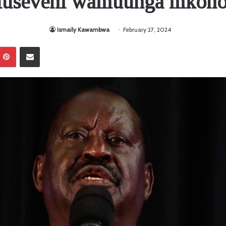
Museveni wamuunga mkono
Ismaily Kawambwa
February 27, 2024
Pinterest
Sambaza kupitia barua pepe