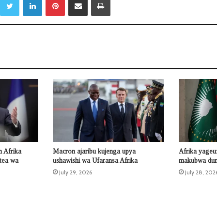
 Afrika
Macron ajaribu kujenga upya
Afrika yageu
otea wa
ushawishi wa Ufaransa Afrika
makubwa duni
July 29, 2026
July 28, 202