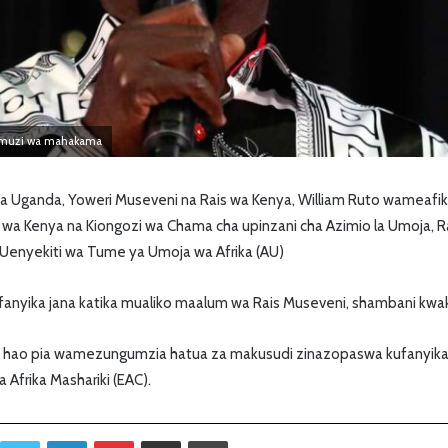
muzi wa mahakama
a Uganda, Yoweri Museveni na Rais wa Kenya, William Ruto wameaf
wa Kenya na Kiongozi wa Chama cha upinzani cha Azimio la Umoja, Ra
Uenyekiti wa Tume ya Umoja wa Afrika (AU)
anyika jana katika mualiko maalum wa Rais Museveni, shambani kwake
i hao pia wamezungumzia hatua za makusudi zinazopaswa kufanyika i
 Afrika Mashariki (EAC).
Twitter
LinkedIn
Pinterest
Sambaza kupitia barua pepe
Print