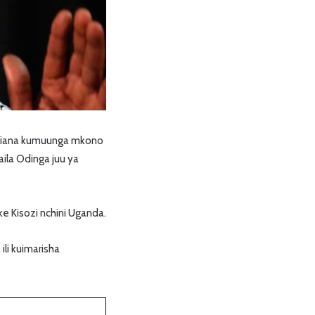
ikiana kumuunga mkono
ila Odinga juu ya
 Kisozi nchini Uganda.
li kuimarisha