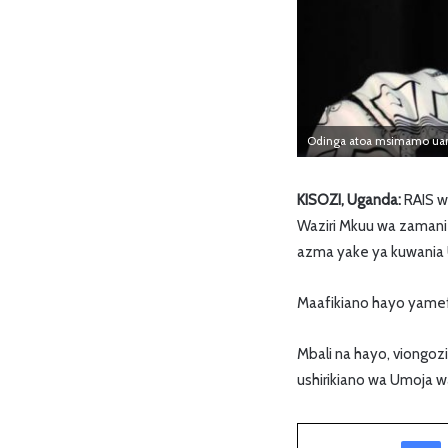
Odinga atoa msimamo ua
KISOZI, Uganda:
RAIS w
Waziri Mkuu wa zamani 
azma yake ya kuwania 
Maafikiano hayo yamef
Mbali na hayo, viongoz
ushirikiano wa Umoja wa
Facebook