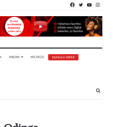
Facebook
Twitter
YouTube
Instagram
A
MADINI
MICHEZO
NUNUA E-PAPER
Tafuta