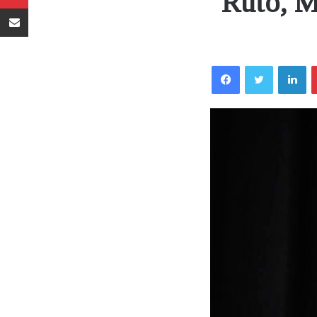
Ruto, 
Sambaza kupitia barua pepe
Facebook
Twitter
LinkedIn