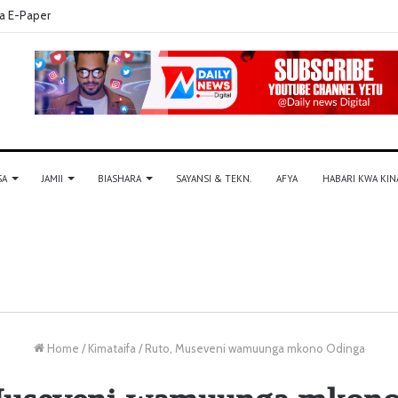
a E-Paper
SA
JAMII
BIASHARA
SAYANSI & TEKN.
AFYA
HABARI KWA KIN
Home
/
Kimataifa
/
Ruto, Museveni wamuunga mkono Odinga