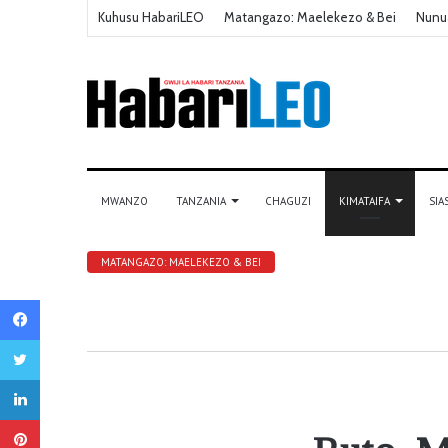
Kuhusu HabariLEO
Matangazo: Maelekezo & Bei
Nunu
MWANZO
TANZANIA
CHAGUZI
KIMATAIFA
SIA
MATANGAZO: MAELEKEZO & BEI
Facebook
Twitter
LinkedIn
Pinterest