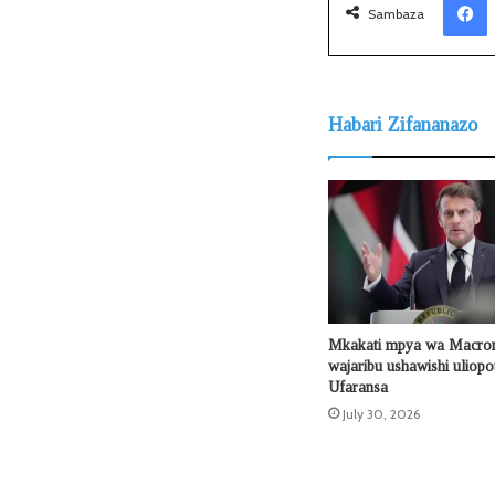
Sambaza
Habari Zifananazo
Mkakati mpya wa Macron
wajaribu ushawishi uliop
Ufaransa
July 30, 2026