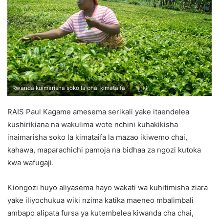
Rwanda kuimarisha soko la chai kimataifa
RAIS Paul Kagame amesema serikali yake itaendelea
kushirikiana na wakulima wote nchini kuhakikisha
inaimarisha soko la kimataifa la mazao ikiwemo chai,
kahawa, maparachichi pamoja na bidhaa za ngozi kutoka
kwa wafugaji.
Kiongozi huyo aliyasema hayo wakati wa kuhitimisha ziara
yake iliyochukua wiki nzima katika maeneo mbalimbali
ambapo alipata fursa ya kutembelea kiwanda cha chai,