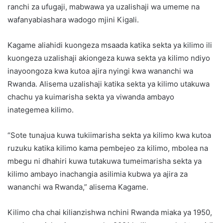
ranchi za ufugaji, mabwawa ya uzalishaji wa umeme na
wafanyabiashara wadogo mjini Kigali.
Kagame aliahidi kuongeza msaada katika sekta ya kilimo ili
kuongeza uzalishaji akiongeza kuwa sekta ya kilimo ndiyo
inayoongoza kwa kutoa ajira nyingi kwa wananchi wa
Rwanda. Alisema uzalishaji katika sekta ya kilimo utakuwa
chachu ya kuimarisha sekta ya viwanda ambayo
inategemea kilimo.
“Sote tunajua kuwa tukiimarisha sekta ya kilimo kwa kutoa
ruzuku katika kilimo kama pembejeo za kilimo, mbolea na
mbegu ni dhahiri kuwa tutakuwa tumeimarisha sekta ya
kilimo ambayo inachangia asilimia kubwa ya ajira za
wananchi wa Rwanda,” alisema Kagame.
Kilimo cha chai kilianzishwa nchini Rwanda miaka ya 1950,