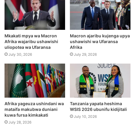
Mkakati mpya wa Macron
Macron ajaribu kujenga upya
Afrika wajaribu ushawishi
ushawishi wa Ufaransa
uliopotea wa Ufaransa
Afrika
July 30, 2026
July 29, 2026
Afrika yageuza ushindani wa
Tanzania yapata heshima
mataifa makubwa duniani
WSIS 2026 ubunifu kidijitali
kuwa fursa kimkakati
July 10, 2026
July 28, 2026