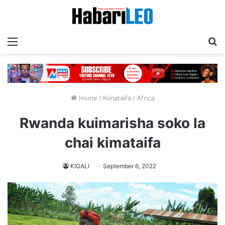
Menu
T
Home
/
Kimataifa
/
Africa
Rwanda kuimarisha soko la
chai kimataifa
KIGALI
September 6, 2022