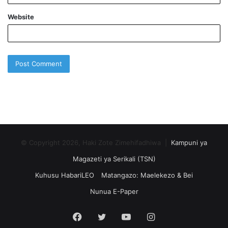
Website
© Copyright 2026, Haki Zote Zimehifadhiwa |
Kampuni ya
Magazeti ya Serikali (TSN)
Kuhusu HabariLEO
Matangazo: Maelekezo & Bei
Nunua E-Paper
Facebook
Twitter
YouTube
Instagram