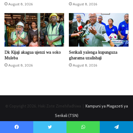
August 8, 2026
August 8, 2026
Dk Kijaji akagua ujenzi wa soko
Serikali yalenga kupunguza
Muleba
gharama uzalishaji
August 8, 2026
August 8, 2026
© Copyright 2026, Haki Zote Zimehifadhiwa |
Kampuni ya Magazeti ya
Serikali (TSN)
Kuhusu HabariLEO
Matangazo: Maelekezo & Bei
Nunua E-Paper