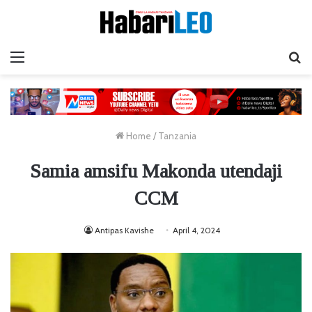
Menu
Ta
Home
/
Tanzania
Samia amsifu Makonda utendaji
CCM
Antipas Kavishe
April 4, 2024