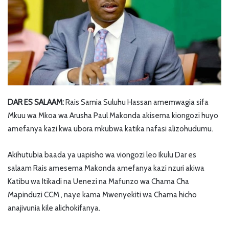
DAR ES SALAAM:
Rais Samia Suluhu Hassan amemwagia sifa
Mkuu wa Mkoa wa Arusha Paul Makonda akisema kiongozi huyo
amefanya kazi kwa ubora mkubwa katika nafasi alizohudumu.
Akihutubia baada ya uapisho wa viongozi leo Ikulu Dar es
salaam Rais amesema Makonda amefanya kazi nzuri akiwa
Katibu wa Itikadi na Uenezi na Mafunzo wa Chama Cha
Mapinduzi CCM , naye kama Mwenyekiti wa Chama hicho
anajivunia kile alichokifanya.