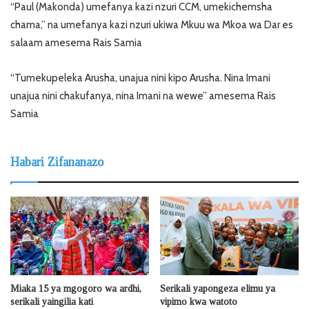
“Paul (Makonda) umefanya kazi nzuri CCM, umekichemsha
chama,” na umefanya kazi nzuri ukiwa Mkuu wa Mkoa wa Dar es
salaam amesema Rais Samia
“Tumekupeleka Arusha, unajua nini kipo Arusha. Nina Imani
unajua nini chakufanya, nina Imani na wewe” amesema Rais
Samia
Habari Zifananazo
Miaka 15 ya mgogoro wa ardhi,
Serikali yapongeza elimu ya
serikali yaingilia kati
vipimo kwa watoto