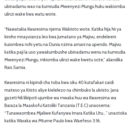
ubinadamu wao na kumrudia Mwenyezi Mungu huku wakiomba
ulinzi wake kwa watu wote.
“Nawatakia Kwaresima njema Wakristo wote. Katika hija hii ya
kiroho mnayoianza leo kwa Jumatano ya Majivu, endeleeni
kuiombea nchi yetu na Dunia nzima amani na upendo. Majivu
katika paji la uso yawakumbushe ubinadamu wenu na kumrudia
Mwenyezi Mungu, mkiomba ulinzi wake kwetu sote,” aliandika
Rais Samia.
Kwaresima ni kipindi cha toba kwa siku 40 kutafakari zaidi
mateso ya Kristo aliye kielelezo na chimbuko la ukristo. Jana
gazeti hili liliripoti ujumbe wa mwaka huu wa Kwaresima wa
Baraza la Maaskofu Katoliki Tanzania (T.E.C) unaosema:
“Tunawaombea Mjaliwe Kufanywa Imara Katika Utu…” unaotoka
katika Waraka wa Mtume Paulo kwa Waefeso 3:16.