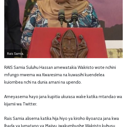
Rais Samia.
RAIS Samia Suluhu Hassan amewatakia Wakristo wote nchini
mfungo mwema wa Kwaresima na kuwasihi kuendelea
kuiombea nchi na dunia amani na upendo.
Ameyasema hayo jana kupitia ukurasa wake katika mtandao wa
kijamii wa Twitter.
Rais Samia alisema katika hija hiyo ya kiroho iliyoanza jana kwa
Ibada ya Jumatano ya Majivu, iwakumbushe Wakristo kuhusu