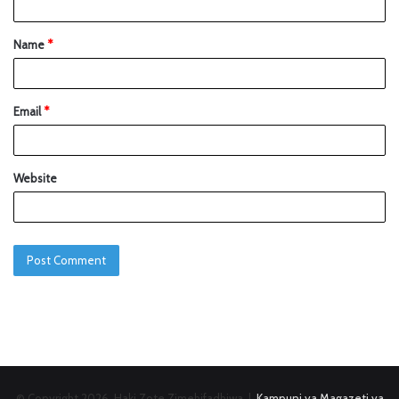
Name
*
Email
*
Website
© Copyright 2026, Haki Zote Zimehifadhiwa |
Kampuni ya Magazeti ya