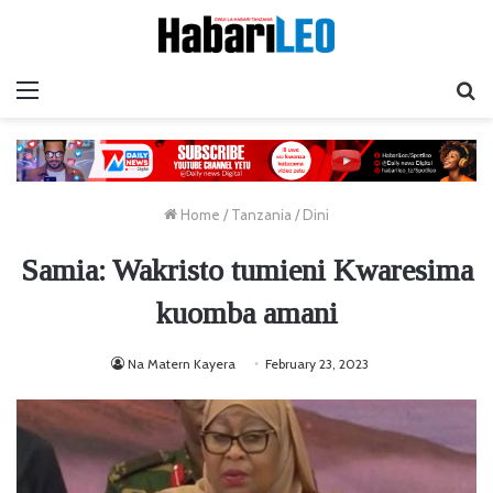
Menu
Ta
Home
/
Tanzania
/
Dini
Samia: Wakristo tumieni Kwaresima
kuomba amani
Na Matern Kayera
February 23, 2023