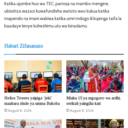
Katika ujumbe huo wa TEC, pamoja na mambo mengine,
ulisisitiza wazazi kuwafundisha watoto wao kukua katika
mapendo na imani wakiwa katika umri mdogo ili kujenga taifa la
baadaye lenye kuheshimu utu wa binadamu.
Habari Zifananazo
Helios Towers yaipiga ‘jeki’
Miaka 15 ya mgogoro wa ardhi,
maabara shule ya umma Bukoba
serikali yaingilia kati
August 8, 2026
August 8, 2026