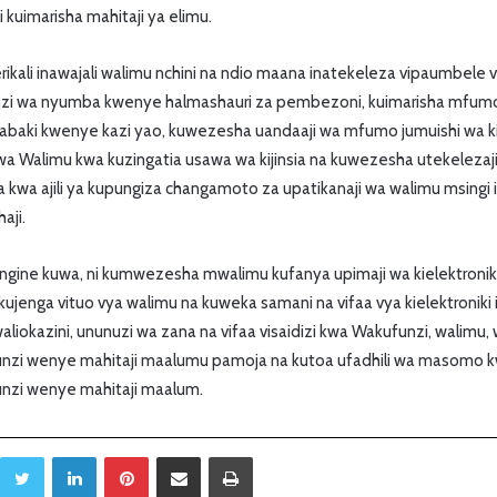
ili kuimarisha mahitaji ya elimu.
kali inawajali walimu nchini na ndio maana inatekeleza vipaumbele v
enzi wa nyumba kwenye halmashauri za pembezoni, kuimarisha mfum
abaki kwenye kazi yao, kuwezesha uandaaji wa mfumo jumuishi wa kie
wa Walimu kwa kuzingatia usawa wa kijinsia na kuwezesha utekelezaj
 kwa ajili ya kupungiza changamoto za upatikanaji wa walimu msingi i
aji.
gine kuwa, ni kumwezesha mwalimu kufanya upimaji wa kielektroniki
, kujenga vituo vya walimu na kuweka samani na vifaa vya kielektronik
iokazini, ununuzi wa zana na vifaa visaidizi kwa Wakufunzi, walimu, w
nzi wenye mahitaji maalumu pamoja na kutoa ufadhili wa masomo 
nzi wenye mahitaji maalum.
Twitter
LinkedIn
Pinterest
Sambaza kupitia barua pepe
Print