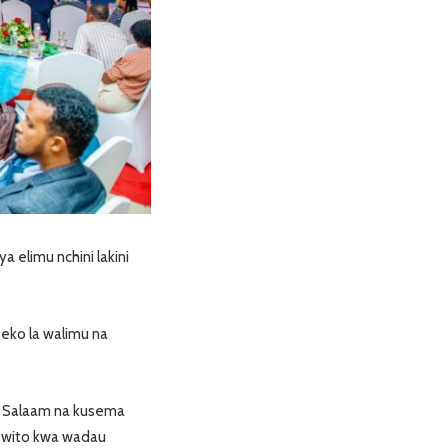
elimu nchini lakini
eko la walimu na
es Salaam na kusema
a wito kwa wadau