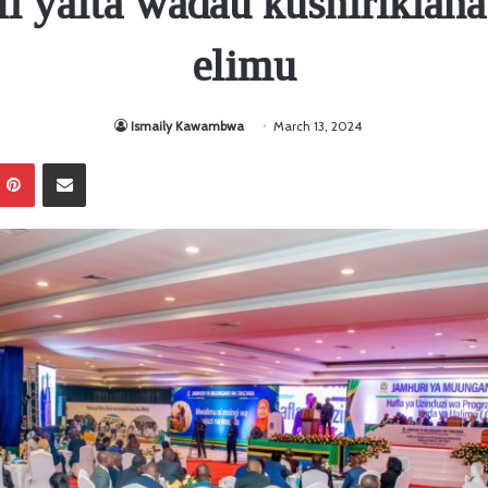
li yaita wadau kushirikiana
elimu
Ismaily Kawambwa
March 13, 2024
Pinterest
Sambaza kupitia barua pepe