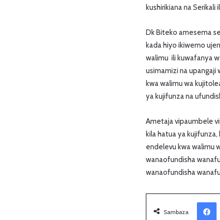
kushirikiana na Serikali 
Dk Biteko amesema seri
kada hiyo ikiwemo uj
walimu ili kuwafanya w
usimamizi na upangaji 
kwa walimu wa kujitolea
ya kujifunza na ufundish
Ametaja vipaumbele vin
kila hatua ya kujifunza
endelevu kwa walimu wal
wanaofundisha wanafu
wanaofundisha wanafu
Facebook
Sambaza