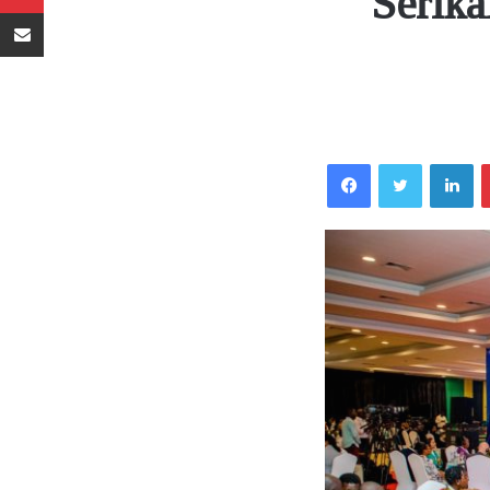
Serika
Sambaza kupitia barua pepe
Facebook
Twitter
LinkedIn