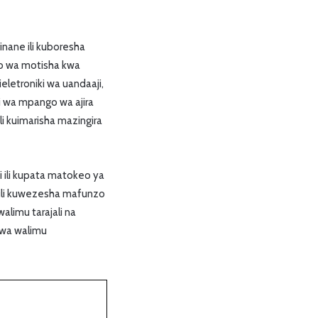
inane ili kuboresha
o wa motisha kwa
letroniki wa uandaaji,
i wa mpango wa ajira
li kuimarisha mazingira
 ili kupata matokeo ya
i ili kuwezesha mafunzo
alimu tarajali na
kwa walimu