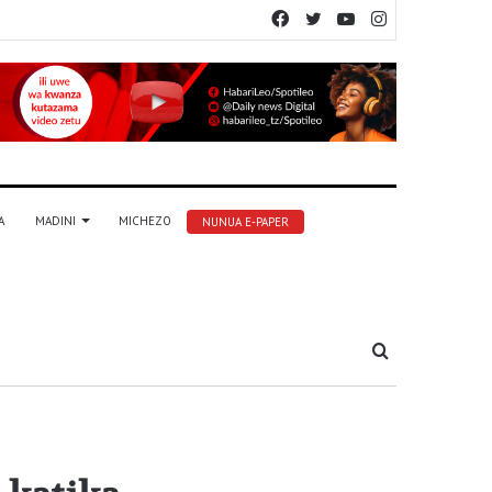
Facebook
Twitter
YouTube
Instagram
A
MADINI
MICHEZO
NUNUA E-PAPER
Tafuta