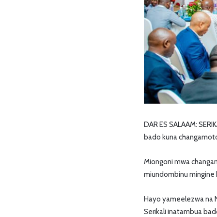
DAR ES SALAAM: SERIKA
bado kuna changamoto
Miongoni mwa changamo
miundombinu mingine 
Hayo yameelezwa na Nai
Serikali inatambua ba