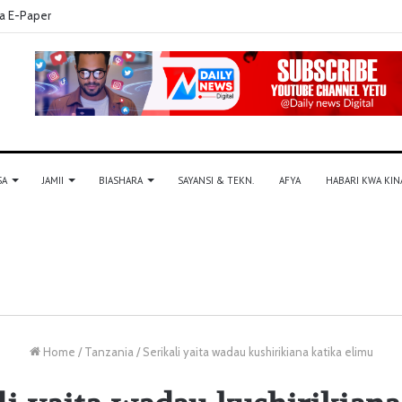
a E-Paper
SA
JAMII
BIASHARA
SAYANSI & TEKN.
AFYA
HABARI KWA KIN
Home
/
Tanzania
/
Serikali yaita wadau kushirikiana katika elimu