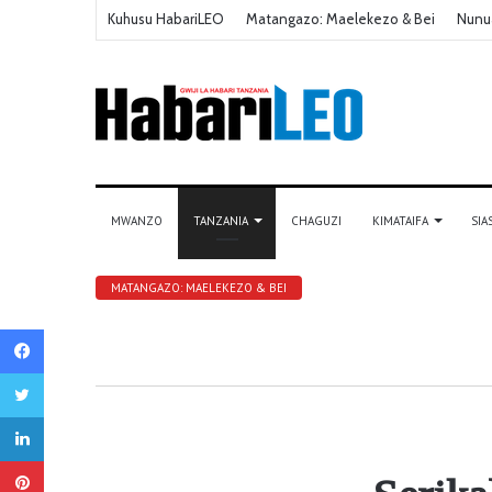
Kuhusu HabariLEO
Matangazo: Maelekezo & Bei
Nunu
MWANZO
TANZANIA
CHAGUZI
KIMATAIFA
SIA
MATANGAZO: MAELEKEZO & BEI
Facebook
Twitter
LinkedIn
Pinterest