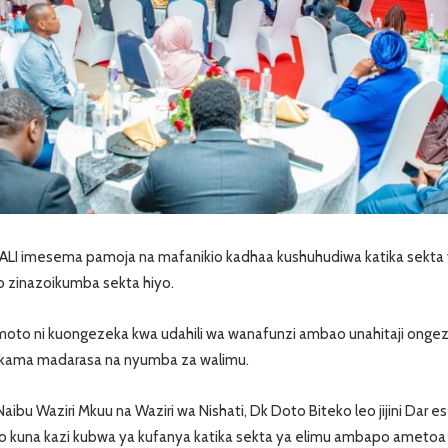
LI imesema pamoja na mafanikio kadhaa kushuhudiwa katika sekta ya 
 zinazoikumba sekta hiyo.
to ni kuongezeka kwa udahili wa wanafunzi ambao unahitaji ongez
kama madarasa na nyumba za walimu.
bu Waziri Mkuu na Waziri wa Nishati, Dk Doto Biteko leo jijini Dar 
do kuna kazi kubwa ya kufanya katika sekta ya elimu ambapo ameto