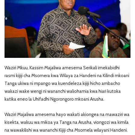
Waziri Mkuu, Kassim Majaliwa amesema Serikali imekabidhi
rasmi kijiji cha Msomera kwa Wilaya za Handeni na Kilindi mkoani
Tanga ukiwa ni mpango wa kuendeleza kijiji hicho ambacho
wakazi wake wengi ni wananchi waliohamia kwa hiari kutoka
katika eneo la Uhifadhi Ngorongoro mkoani Arusha.
Waziri Majaliwa amesema hayo wakati akiongea na mawaziri wa
kisekta, wakuu wa mikoa ya Tanga na Arusha, viongozi wa kimila
na wawakilishi wa wananchi Kijiji cha Msomela wilayani Handeni.