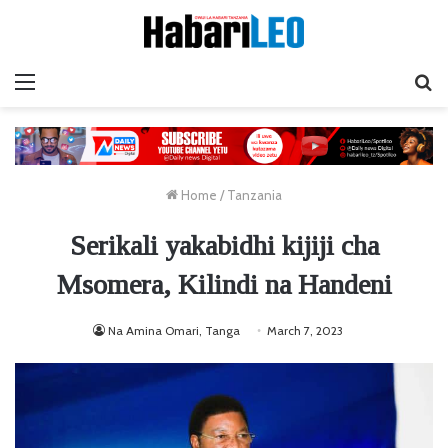
Menu
Ta
Home
/
Tanzania
Serikali yakabidhi kijiji cha
Msomera, Kilindi na Handeni
Na Amina Omari, Tanga
March 7, 2023