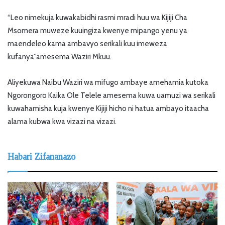
“Leo nimekuja kuwakabidhi rasmi mradi huu wa Kijiji Cha
Msomera muweze kuuingiza kwenye mipango yenu ya
maendeleo kama ambavyo serikali kuu imeweza
kufanya”amesema Waziri Mkuu.
Aliyekuwa Naibu Waziri wa mifugo ambaye amehamia kutoka
Ngorongoro Kaika Ole Telele amesema kuwa uamuzi wa serikali
kuwahamisha kuja kwenye Kijiji hicho ni hatua ambayo itaacha
alama kubwa kwa vizazi na vizazi.
Habari Zifananazo