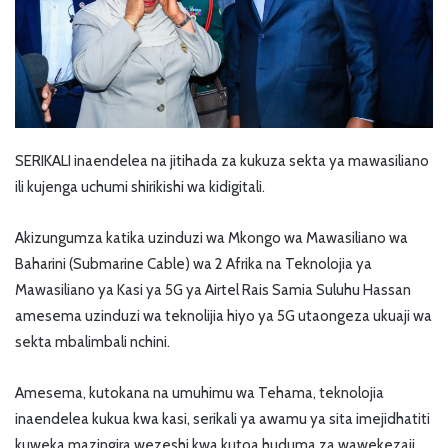
SERIKALI inaendelea na jitihada za kukuza sekta ya mawasiliano
ili kujenga uchumi shirikishi wa kidigitali.
Akizungumza katika uzinduzi wa Mkongo wa Mawasiliano wa
Baharini (Submarine Cable) wa 2 Afrika na Teknolojia ya
Mawasiliano ya Kasi ya 5G ya Airtel Rais Samia Suluhu Hassan
amesema uzinduzi wa teknolijia hiyo ya 5G utaongeza ukuaji wa
sekta mbalimbali nchini.
Amesema, kutokana na umuhimu wa Tehama, teknolojia
inaendelea kukua kwa kasi, serikali ya awamu ya sita imejidhatiti
kuweka mazingira wezeshi kwa kutoa huduma za wawekezaji