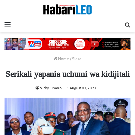
Menu
Ta
Home
/
Siasa
Serikali yapania uchumi wa kidijitali
Vicky Kimaro
August 10, 2023