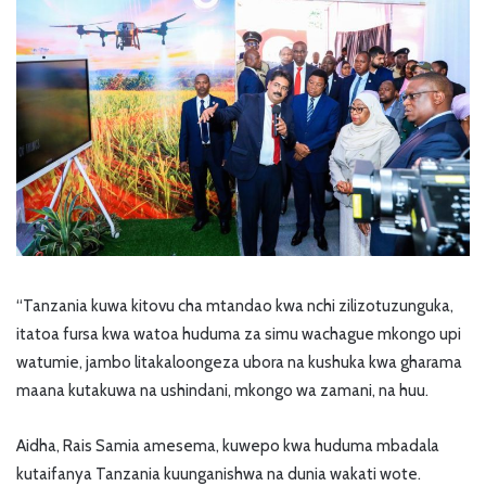
“Tanzania kuwa kitovu cha mtandao kwa nchi zilizotuzunguka,
itatoa fursa kwa watoa huduma za simu wachague mkongo upi
watumie, jambo litakaloongeza ubora na kushuka kwa gharama
maana kutakuwa na ushindani, mkongo wa zamani, na huu.
Aidha, Rais Samia amesema, kuwepo kwa huduma mbadala
kutaifanya Tanzania kuunganishwa na dunia wakati wote.