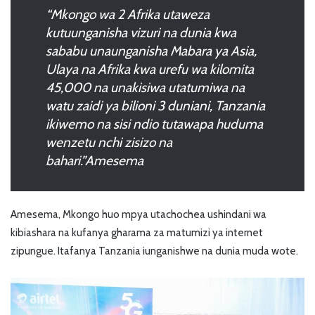
“Mkongo wa 2 Afrika utaweza
kutuunganisha vizuri na dunia kwa
sababu unaunganisha Mabara ya Asia,
Ulaya na Afrika kwa urefu wa kilomita
45,000 na unakisiwa utatumiwa na
watu zaidi ya bilioni 3 duniani, Tanzania
ikiwemo na sisi ndio tutawapa huduma
wenzetu nchi zisizo na
bahari.”Amesema
Amesema, Mkongo huo mpya utachochea ushindani wa
kibiashara na kufanya gharama za matumizi ya internet
zipungue. Itafanya Tanzania iunganishwe na dunia muda wote.