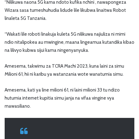
“Nilikuwa naona 5G kama ndoto kufika nchini , nawapongeza
Wizara sasa tumeshuhudia lidude lile likubwa linaitwa Robot
linaleta 5G Tanzania.
“Wakati lile roboti linakuja kuleta 5G nilikuwa najiuliza ni mimi
ndio nitalipokea au mwingine, maana lingeamua kutandika kibao
na lilivyo kubwa sijui kama ningenyanyuka.
Amesema, takwimu za TCRA Machi 2023, kuna laini za simu
Milioni 61, hii ni karibu ya watanzania wote wanatumia simu.
Amesema, kati ya line milioni 61, ni laini milioni 33 tu ndizo
hutumia internet kupitia simu janja na vifaa vingine vya
mawasiliano.