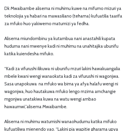
Dk Mwaibambe alisema ni muhimu kuwe na mifumo mizuri ya
teknolojia ya habari na mawasiliano (tehama) kufuatilia taarifa
za mfuko huo yakiwemo matumizi ya fedha.
Alisema miundombinu ya kutambua nani anastahili kupata
huduma nani mwenye kadi ni muhimu na unahitajika ubunifu
katika kuiendesha mifuko.
“Kadi za vifurushi ilikuwa ni ubunifu mzuri lakini hawakuangalia
mbele kwani wengi wanaokata kadi za vifurushi ni wagonjwa.
Sasa unapokuwa na mfuko wa bima ya afya halafu wengi ni
wagonjwa, huo hautakuwa mfuko lengo mzima amchangie
mgonjwa unatakiwa kuwa na watu wengi ambao
hawaumwi,”alisema Mwaibambe.
Alisema ni muhimu watumishi wanaohudumu katika mifuko
kufuatiliwa mienendo yao. “Lakini pia wapitie gharama upya