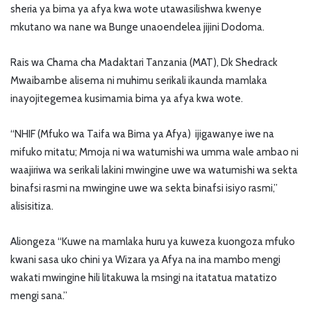
sheria ya bima ya afya kwa wote utawasilishwa kwenye
mkutano wa nane wa Bunge unaoendelea jijini Dodoma.
Rais wa Chama cha Madaktari Tanzania (MAT), Dk Shedrack
Mwaibambe alisema ni muhimu serikali ikaunda mamlaka
inayojitegemea kusimamia bima ya afya kwa wote.
“NHIF (Mfuko wa Taifa wa Bima ya Afya) ijigawanye iwe na
mifuko mitatu; Mmoja ni wa watumishi wa umma wale ambao ni
waajiriwa wa serikali lakini mwingine uwe wa watumishi wa sekta
binafsi rasmi na mwingine uwe wa sekta binafsi isiyo rasmi,”
alisisitiza.
Aliongeza “Kuwe na mamlaka huru ya kuweza kuongoza mfuko
kwani sasa uko chini ya Wizara ya Afya na ina mambo mengi
wakati mwingine hili litakuwa la msingi na itatatua matatizo
mengi sana.”