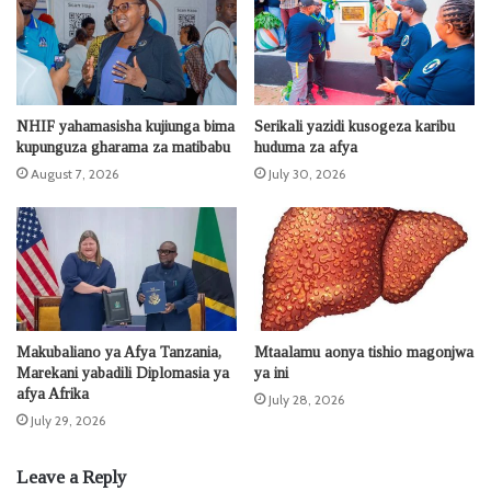
NHIF yahamasisha kujiunga bima
Serikali yazidi kusogeza karibu
kupunguza gharama za matibabu
huduma za afya
August 7, 2026
July 30, 2026
Makubaliano ya Afya Tanzania,
Mtaalamu aonya tishio magonjwa
Marekani yabadili Diplomasia ya
ya ini
afya Afrika
July 28, 2026
July 29, 2026
Leave a Reply