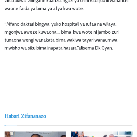
zinatakiwa zilingane kuanzia ngazi ya chini hadi juu ili wananchi
waone faida ya bima ya afya kwa wote.
“Mfano daktari bingwa yuko hospitali ya rufaa na wilaya,
mgonjwa aweze kuwaona…, bima kwa wote ni jambo zuri
tunaona wengi wanakata bima wakiwa tayari wanaumwa
mwisho wa siku bima inapata hasara,”alisema Dk Gyan.
Habari Zifananazo