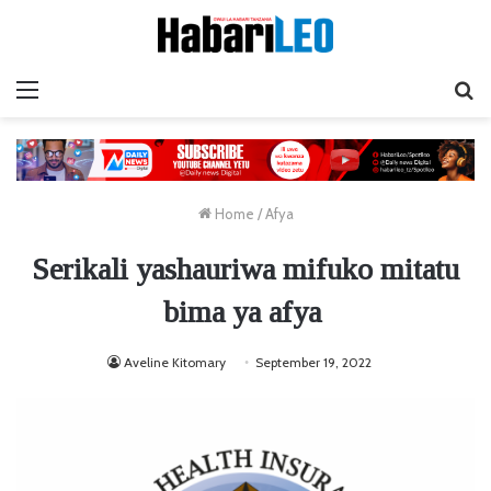
Menu
Ta
Home
/
Afya
Serikali yashauriwa mifuko mitatu
bima ya afya
Aveline Kitomary
September 19, 2022