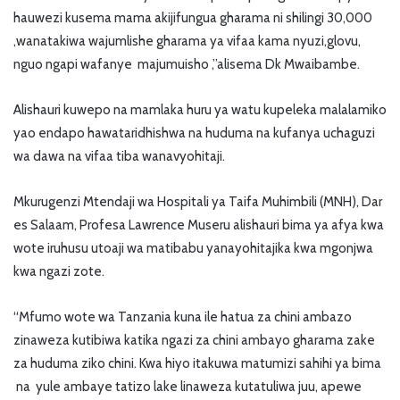
hauwezi kusema mama akijifungua gharama ni shilingi 30,000
,wanatakiwa wajumlishe gharama ya vifaa kama nyuzi,glovu,
nguo ngapi wafanye majumuisho ,”alisema Dk Mwaibambe.
Alishauri kuwepo na mamlaka huru ya watu kupeleka malalamiko
yao endapo hawataridhishwa na huduma na kufanya uchaguzi
wa dawa na vifaa tiba wanavyohitaji.
Mkurugenzi Mtendaji wa Hospitali ya Taifa Muhimbili (MNH), Dar
es Salaam, Profesa Lawrence Museru alishauri bima ya afya kwa
wote iruhusu utoaji wa matibabu yanayohitajika kwa mgonjwa
kwa ngazi zote.
“Mfumo wote wa Tanzania kuna ile hatua za chini ambazo
zinaweza kutibiwa katika ngazi za chini ambayo gharama zake
za huduma ziko chini. Kwa hiyo itakuwa matumizi sahihi ya bima
na yule ambaye tatizo lake linaweza kutatuliwa juu, apewe