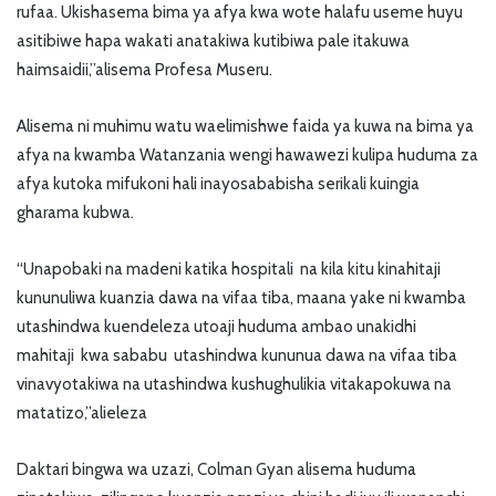
rufaa. Ukishasema bima ya afya kwa wote halafu useme huyu
asitibiwe hapa wakati anatakiwa kutibiwa pale itakuwa
haimsaidii,”alisema Profesa Museru.
Alisema ni muhimu watu waelimishwe faida ya kuwa na bima ya
afya na kwamba Watanzania wengi hawawezi kulipa huduma za
afya kutoka mifukoni hali inayosababisha serikali kuingia
gharama kubwa.
“Unapobaki na madeni katika hospitali na kila kitu kinahitaji
kununuliwa kuanzia dawa na vifaa tiba, maana yake ni kwamba
utashindwa kuendeleza utoaji huduma ambao unakidhi
mahitaji kwa sababu utashindwa kununua dawa na vifaa tiba
vinavyotakiwa na utashindwa kushughulikia vitakapokuwa na
matatizo,”alieleza
Daktari bingwa wa uzazi, Colman Gyan alisema huduma