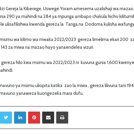
izi Gereja la Kiberege, Uswege Yoram amesema uzalishaji wa maza
nia 290 ya mahindi na 284 ya mpunga ambapo chakula hicho kilitum
ele ulisafilishwa kwenda gereza la Tanga na Dodoma kulisha wafung
imu wa kilimo wa mwaka 2022/2023 gereza limelima ekari 200 zao
i 143 za miwa na mazao hayo yanaendelea vizuri.
gereza hilo kwa msimu wa 2022/2023 ni kuvuna gunia 1,600 kweny
ahindi.
no ya msimu uliopita katika zao la miwa , gereza lilivuna tani 194
mavuno yanaweza kuongezeka mara dufu.
Twitter
LinkedIn
Pinterest
Sambaza kupitia barua pepe
Print