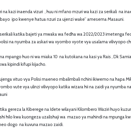
 na kazi inaenda vizuri , huu ni mfano mzuri wa kazi za serikali na in
bayo ipo kwenye hatua nzuri za ujenzi wake” amesema Masauni.
rikali katika bajeti ya mwaka wa fedha wa 2022/2023 imetenga fedh
polisi na nyumba za askari wa vyombo vyote vya usalama vilivyopo chi
 mpango huo ni wa miaka 10 na kutokana na kasi ya Rais , Dk Samia
a kipindi kifupi kijacho.
 kujenga vituo vya Polisi maeneo mbalimbali nchini ikiwemo na hapa Mi
mbo vute vya ulinzi vilivyopo katika wizara hii na zaidi ya nyumba na 
auni
tika gereza la Kiberege na Idete wilayani Kilombero Waziri huyo ku
eshi hilo kwa kuongeza uzalishaji wa mazao ya mahindi na mpunga k
eneo dogo na kuvuna mazao zaidi.