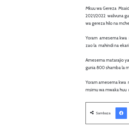
Mkuu wa Gereza Msaid
2021/2022 walivuna gu
wa gereza hilo na mch
Yoram amesema kwa ms
zao la mahindi na ekar
Amesema matarajio ya 
gunia 800 shamba la m
Yoram amesema kwa mavu
msimu wa mwaka huu 
Facebook
Sambaza