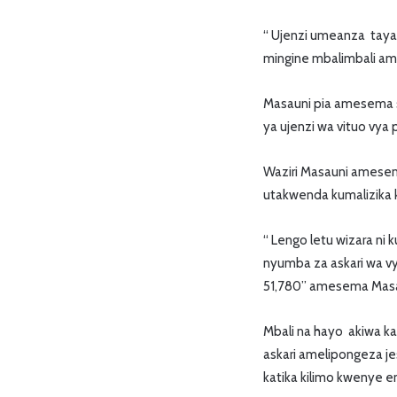
“ Ujenzi umeanza tayari
mingine mbalimbali am
Masauni pia amesema se
ya ujenzi wa vituo vya 
Waziri Masauni amesema
utakwenda kumalizika kw
“ Lengo letu wizara ni
nyumba za askari wa vyo
51,780” amesema Mas
Mbali na hayo akiwa ka
askari amelipongeza j
katika kilimo kwenye 