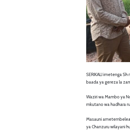
SERIKALI imetenga Sh mi
baada ya gereza la zama
Waziri wa Mambo ya Nd
mkutano wa hadhara na
Masauni ametembelea n
ya Chanzuru wilayani 