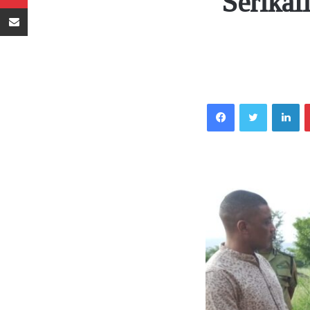
Serikal
Sambaza kupitia barua pepe
Facebook
Twitter
LinkedIn