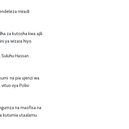
aendeleza miradi
a za kutosha kwa ajili
ni ya wizara hiyo.
 Suluhu Hassan ,
kumi na pia ujenzi wa
vituo vya Polisi
zungumza na maofisa na
wa kutumia utaalamu