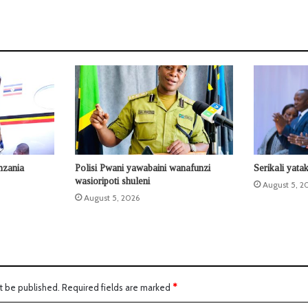
nzania
Polisi Pwani yawabaini wanafunzi
Serikali yata
wasioripoti shuleni
August 5, 2
August 5, 2026
t be published.
Required fields are marked
*