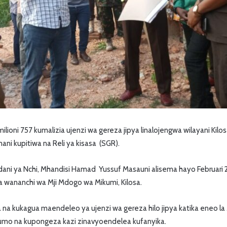
lioni 757 kumalizia ujenzi wa gereza jipya linalojengwa wilayani Kil
ni kupitiwa na Reli ya kisasa (SGR).
ani ya Nchi, Mhandisi Hamad Yussuf Masauni alisema hayo Februari
 wananchi wa Mji Mdogo wa Mikumi, Kilosa.
a kukagua maendeleo ya ujenzi wa gereza hilo jipya katika eneo la
humo na kupongeza kazi zinavyoendelea kufanyika.