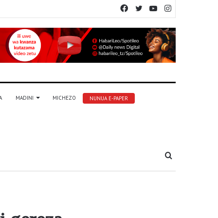
Facebook
Twitter
YouTube
Instagram
A
MADINI
MICHEZO
NUNUA E-PAPER
Tafuta