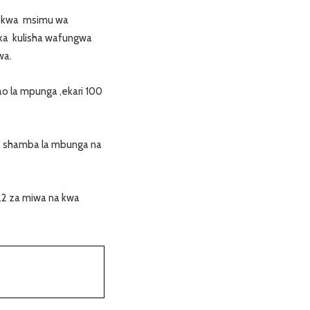
o kwa msimu wa
ika kulisha wafungwa
wa.
 la mpunga ,ekari 100
e shamba la mbunga na
.2 za miwa na kwa