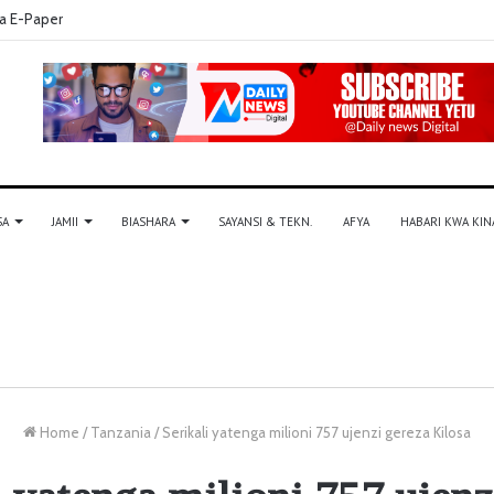
a E-Paper
SA
JAMII
BIASHARA
SAYANSI & TEKN.
AFYA
HABARI KWA KIN
Home
/
Tanzania
/
Serikali yatenga milioni 757 ujenzi gereza Kilosa