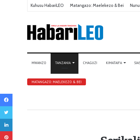
Kuhusu HabariLEO
Matangazo: Maelekezo & Bei
Nunu
MWANZO
TANZANIA
CHAGUZI
KIMATAIFA
SIA
MATANGAZO: MAELEKEZO & BEI
Facebook
Twitter
LinkedIn
Pinterest