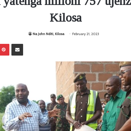
i yatenga milioni 757 ujenz
Kilosa
Na John Nditi, Kilosa
February 21, 2023
Pinterest
Sambaza kupitia barua pepe