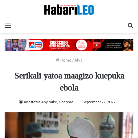
Menu
Ta
Home
/
Afya
Serikali yatoa maagizo kuepuka
ebola
Anastazia Anyimike, Dodoma
September 22, 2022