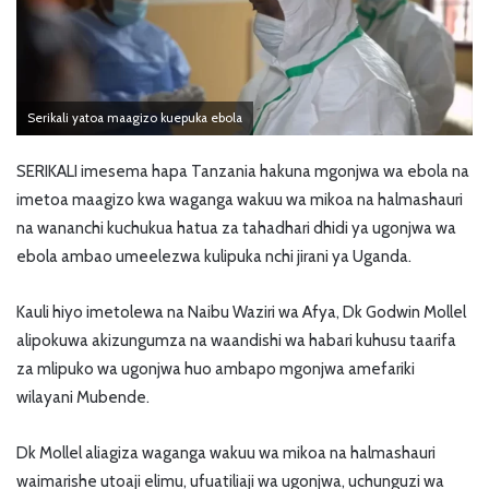
Serikali yatoa maagizo kuepuka ebola
SERIKALI imesema hapa Tanzania hakuna mgonjwa wa ebola na
imetoa maagizo kwa waganga wakuu wa mikoa na halmashauri
na wananchi kuchukua hatua za tahadhari dhidi ya ugonjwa wa
ebola ambao umeelezwa kulipuka nchi jirani ya Uganda.
Kauli hiyo imetolewa na Naibu Waziri wa Afya, Dk Godwin Mollel
alipokuwa akizungumza na waandishi wa habari kuhusu taarifa
za mlipuko wa ugonjwa huo ambapo mgonjwa amefariki
wilayani Mubende.
Dk Mollel aliagiza waganga wakuu wa mikoa na halmashauri
waimarishe utoaji elimu, ufuatiliaji wa ugonjwa, uchunguzi wa