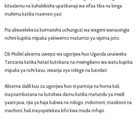
kitaalamu na kuhakikisha upatikanaji wa vifaa tiba na kinga
muhimu katika maeneo yao.
Pia aliwaelekeza kuimarisha uchunguzi wa wageni wanaoingia
nchini kupitia mipaka yakiwemo matumizi ya vipima joto.
Dk Mollel alisema uwepo wa ugonjwa huo Uganda unaiweka
Tanzania katika hatari kutokana na mwingiliano wa watu kupitia
mipaka ya nchi kavu, viwanja vya ndege na bandari.
Alisema dalili kuu za ugonjwa huo ni pamoja na homa kali,
inayoambatana na kutokwa damu katika matundu ya mwili
yaani pua, njia ya haja kubwa na ndogo, mdomoni, masikioni na
machoni, hali inayopelekea kifo kwa muda mfupi.