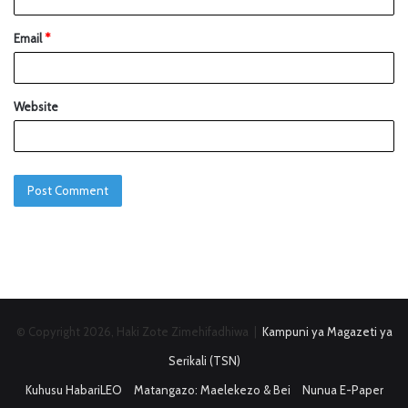
Email
*
Website
© Copyright 2026, Haki Zote Zimehifadhiwa |
Kampuni ya Magazeti ya
Serikali (TSN)
Kuhusu HabariLEO
Matangazo: Maelekezo & Bei
Nunua E-Paper