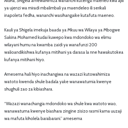
Aidha, Shigela amewahimiza wananchi kutenga maeneo kwa ajili
ya ujenzi wa miradi mbalimbali ya maendeleo ili serikali
inapoleta fedha, wananchi wasihangaike kutafuta maeneo.
Kauli ya Shigela imekuja baada ya Mkuu wa Wilaya ya Mbogwe
Sakina Mohamed kudai kuwepo kwa mdondoko wa elimu
wilayani humu na kwamba zaidi ya wanafunzi 200
walioandikishwa kufanya mitihani ya darasa la nne hawakutokea
kufanya mitihani hiyo.
Amesema hali hiyo inachangiwa na wazazi kutowahimiza
watoto kwenda shule badala yake wanawatumia kwenye
shughuli zao za kibiashara.
“Wazazi wanachangia mdondoko wa shule kwa watoto wao,
wanawatuma kwenye biashara zingine zisizo rasmi kama uuzaji
wa mafuta kiholela barabarani.” amesema