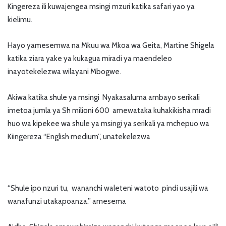
Kingereza ili kuwajengea msingi mzuri katika safari yao ya
kielimu.
Hayo yamesemwa na Mkuu wa Mkoa wa Geita, Martine Shigela
katika ziara yake ya kukagua miradi ya maendeleo
inayotekelezwa wilayani Mbogwe.
Akiwa katika shule ya msingi Nyakasaluma ambayo serikali
imetoa jumla ya Sh milioni 600 amewataka kuhakikisha mradi
huo wa kipekee wa shule ya msingi ya serikali ya mchepuo wa
Kiingereza “English medium”, unatekelezwa
“Shule ipo nzuri tu, wananchi waleteni watoto pindi usajili wa
wanafunzi utakapoanza.” amesema