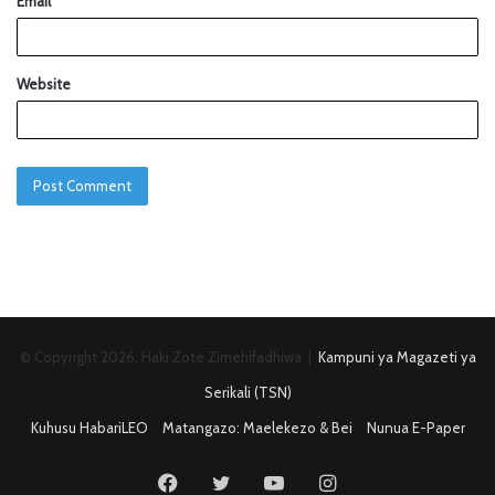
Email
*
Website
© Copyright 2026, Haki Zote Zimehifadhiwa |
Kampuni ya Magazeti ya
Serikali (TSN)
Kuhusu HabariLEO
Matangazo: Maelekezo & Bei
Nunua E-Paper
Facebook
Twitter
YouTube
Instagram