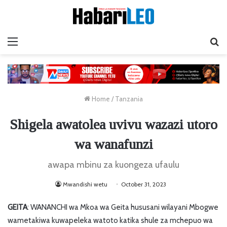
Menu
Ta
Home
/
Tanzania
Shigela awatolea uvivu wazazi utoro
wa wanafunzi
awapa mbinu za kuongeza ufaulu
Mwandishi wetu
October 31, 2023
GEITA
: WANANCHI wa Mkoa wa Geita hususani wilayani Mbogwe
wametakiwa kuwapeleka watoto katika shule za mchepuo wa