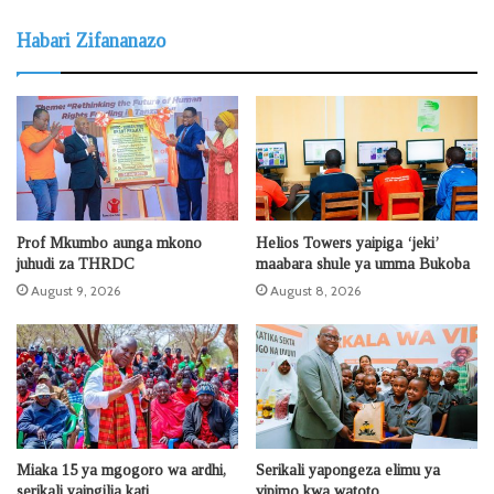
Habari Zifananazo
Prof Mkumbo aunga mkono
Helios Towers yaipiga ‘jeki’
juhudi za THRDC
maabara shule ya umma Bukoba
August 9, 2026
August 8, 2026
Miaka 15 ya mgogoro wa ardhi,
Serikali yapongeza elimu ya
serikali yaingilia kati
vipimo kwa watoto