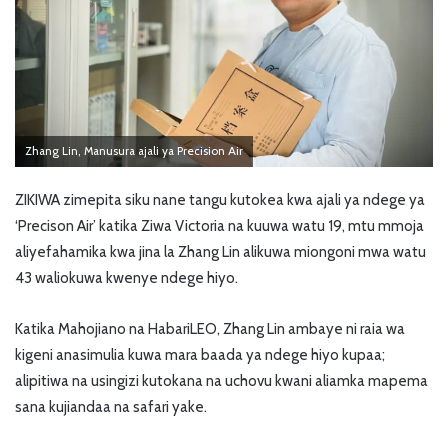
Zhang Lin, Manusura ajali ya Precision Air
ZIKIWA zimepita siku nane tangu kutokea kwa ajali ya ndege ya
‘Precison Air’ katika Ziwa Victoria na kuuwa watu 19, mtu mmoja
aliyefahamika kwa jina la Zhang Lin alikuwa miongoni mwa watu
43 waliokuwa kwenye ndege hiyo.
Katika Mahojiano na HabariLEO, Zhang Lin ambaye ni raia wa
kigeni anasimulia kuwa mara baada ya ndege hiyo kupaa;
alipitiwa na usingizi kutokana na uchovu kwani aliamka mapema
sana kujiandaa na safari yake.