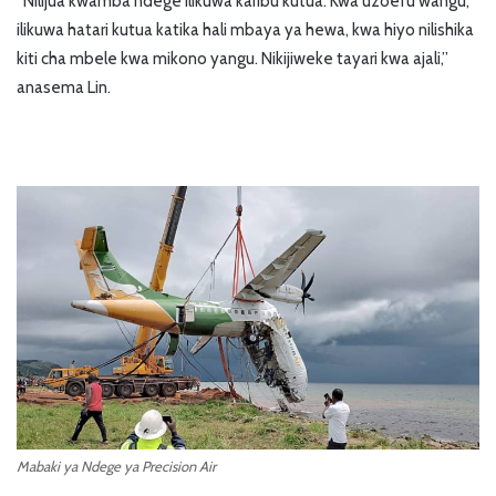
“Nilijua kwamba ndege ilikuwa karibu kutua. Kwa uzoefu wangu,
ilikuwa hatari kutua katika hali mbaya ya hewa, kwa hiyo nilishika
kiti cha mbele kwa mikono yangu. Nikijiweke tayari kwa ajali,”
anasema Lin.
Mabaki ya Ndege ya Precision Air