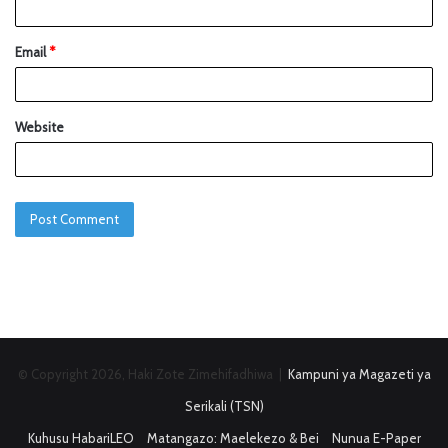
Email
*
Website
© Copyright 2026, Haki Zote Zimehifadhiwa |
Kampuni ya Magazeti ya
Serikali (TSN)
Kuhusu HabariLEO
Matangazo: Maelekezo & Bei
Nunua E-Paper