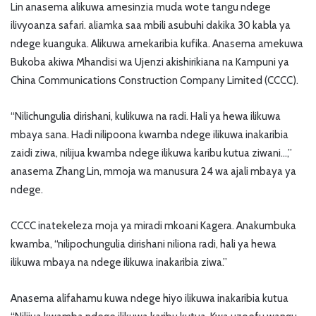
Lin anasema alikuwa amesinzia muda wote tangu ndege
ilivyoanza safari. aliamka saa mbili asubuhi dakika 30 kabla ya
ndege kuanguka. Alikuwa amekaribia kufika. Anasema amekuwa
Bukoba akiwa Mhandisi wa Ujenzi akishirikiana na Kampuni ya
China Communications Construction Company Limited (CCCC).
“Nilichungulia dirishani, kulikuwa na radi. Hali ya hewa ilikuwa
mbaya sana. Hadi nilipoona kwamba ndege ilikuwa inakaribia
zaidi ziwa, nilijua kwamba ndege ilikuwa karibu kutua ziwani…,”
anasema Zhang Lin, mmoja wa manusura 24 wa ajali mbaya ya
ndege.
CCCC inatekeleza moja ya miradi mkoani Kagera. Anakumbuka
kwamba, “nilipochungulia dirishani niliona radi, hali ya hewa
ilikuwa mbaya na ndege ilikuwa inakaribia ziwa.”
Anasema alifahamu kuwa ndege hiyo ilikuwa inakaribia kutua