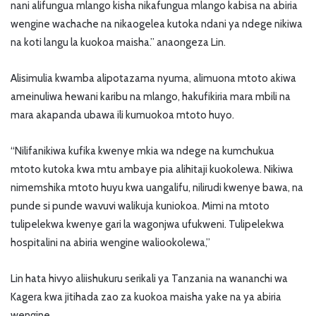
nani alifungua mlango kisha nikafungua mlango kabisa na abiria
wengine wachache na nikaogelea kutoka ndani ya ndege nikiwa
na koti langu la kuokoa maisha.” anaongeza Lin.
Alisimulia kwamba alipotazama nyuma, alimuona mtoto akiwa
ameinuliwa hewani karibu na mlango, hakufikiria mara mbili na
mara akapanda ubawa ili kumuokoa mtoto huyo.
“Nilifanikiwa kufika kwenye mkia wa ndege na kumchukua
mtoto kutoka kwa mtu ambaye pia alihitaji kuokolewa. Nikiwa
nimemshika mtoto huyu kwa uangalifu, nilirudi kwenye bawa, na
punde si punde wavuvi walikuja kuniokoa. Mimi na mtoto
tulipelekwa kwenye gari la wagonjwa ufukweni. Tulipelekwa
hospitalini na abiria wengine waliookolewa,”
Lin hata hivyo aliishukuru serikali ya Tanzania na wananchi wa
Kagera kwa jitihada zao za kuokoa maisha yake na ya abiria
wengine.