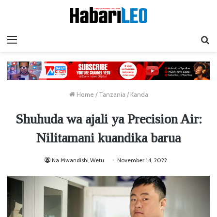
Menu
Ta
Home
/
Tanzania
/
Kanda
Shuhuda wa ajali ya Precision Air:
Nilitamani kuandika barua
Na Mwandishi Wetu
November 14, 2022