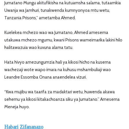
Jumatano Mungu akitufikisha na kutuamsha salama, tutaamkia
Uwanja wa Jamhuri, tunakwenda kumnyonyoa mtu wetu,
Tanzania Prisons,” ametamba Ahmed.
Kuelekea mchezo wao wa Jumatano, Ahmed amesema
utakuwa mchezo mgumu, kwani Prisons wameimarika lakini hilo
halitawazuia wao kuvuna alama tatu.
Hata hivyo amezungumzia hali ya kikosi hicho na kusema
wachezaji wote wapo imara na kuhusu mshambuliaji wao
Leandre Essomba Onana anaendelea vizuri.
“Kwa mujibu wa taarifa za madaktari wetu, huwenda akawa
sehemu ya kikosi kitakachoanza siku ya Jumatano.” Amesema
Meneja huyo.
Habari Zifananazo