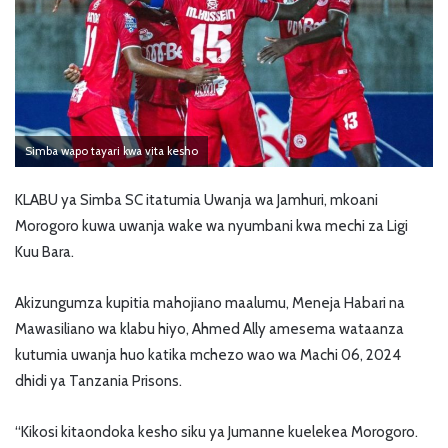
Simba wapo tayari kwa vita kesho
KLABU ya Simba SC itatumia Uwanja wa Jamhuri, mkoani
Morogoro kuwa uwanja wake wa nyumbani kwa mechi za Ligi
Kuu Bara.
Akizungumza kupitia mahojiano maalumu, Meneja Habari na
Mawasiliano wa klabu hiyo, Ahmed Ally amesema wataanza
kutumia uwanja huo katika mchezo wao wa Machi 06, 2024
dhidi ya Tanzania Prisons.
“Kikosi kitaondoka kesho siku ya Jumanne kuelekea Morogoro.