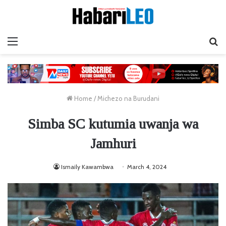
Menu
Ta
Home
/
Michezo na Burudani
Simba SC kutumia uwanja wa
Jamhuri
Ismaily Kawambwa
March 4, 2024