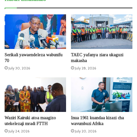
Serikali yawaendeleza wabunifu
TAEC yafanya ziara ukaguzi
70
makasha
July 30, 2026
July 28, 2026
Waziri Kairuki atoa maagizo
Inua 1961 kuandaa kizazi cha
utekelezaji mradi FTTH
wavumbuzi Afrika
July 24, 2026
July 20, 2026