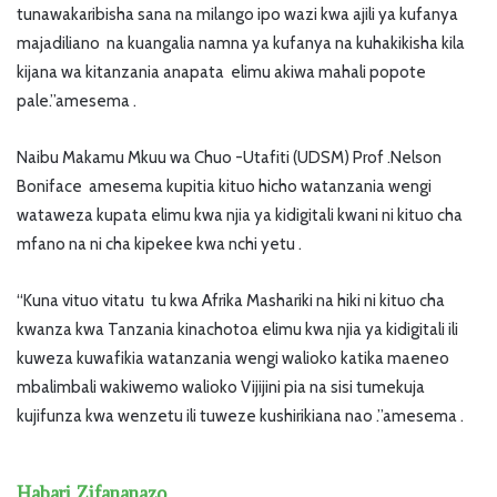
tunawakaribisha sana na milango ipo wazi kwa ajili ya kufanya
majadiliano na kuangalia namna ya kufanya na kuhakikisha kila
kijana wa kitanzania anapata elimu akiwa mahali popote
pale.”amesema .
Naibu Makamu Mkuu wa Chuo -Utafiti (UDSM) Prof .Nelson
Boniface amesema kupitia kituo hicho watanzania wengi
wataweza kupata elimu kwa njia ya kidigitali kwani ni kituo cha
mfano na ni cha kipekee kwa nchi yetu .
“Kuna vituo vitatu tu kwa Afrika Mashariki na hiki ni kituo cha
kwanza kwa Tanzania kinachotoa elimu kwa njia ya kidigitali ili
kuweza kuwafikia watanzania wengi walioko katika maeneo
mbalimbali wakiwemo walioko Vijijini pia na sisi tumekuja
kujifunza kwa wenzetu ili tuweze kushirikiana nao .”amesema .
Habari Zifananazo