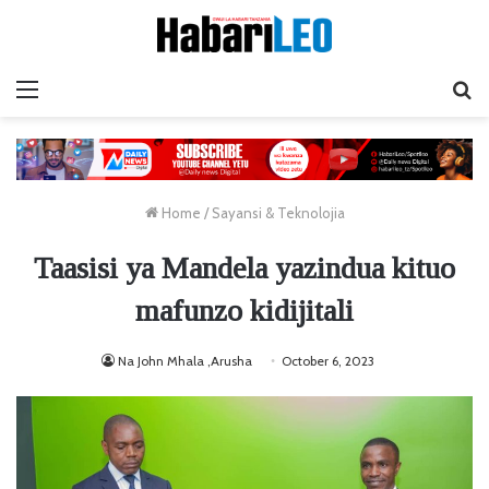
Menu
Ta
Home
/
Sayansi & Teknolojia
Taasisi ya Mandela yazindua kituo
mafunzo kidijitali
Na John Mhala ,Arusha
October 6, 2023