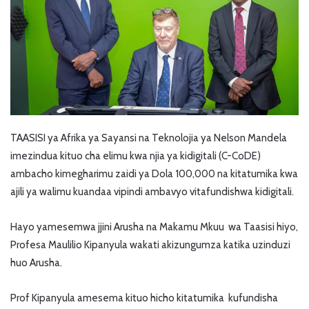
TAASISI ya Afrika ya Sayansi na Teknolojia ya Nelson Mandela
imezindua kituo cha elimu kwa njia ya kidigitali (C-CoDE)
ambacho kimegharimu zaidi ya Dola 100,000 na kitatumika kwa
ajili ya walimu kuandaa vipindi ambavyo vitafundishwa kidigitali.
Hayo yamesemwa jjini Arusha na Makamu Mkuu wa Taasisi hiyo,
Profesa Maulilio Kipanyula wakati akizungumza katika uzinduzi
huo Arusha.
Prof Kipanyula amesema kituo hicho kitatumika kufundisha