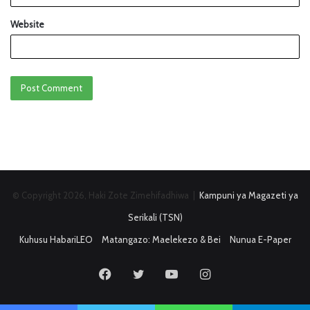
Website
© Copyright 2026, Haki Zote Zimehifadhiwa |
Kampuni ya Magazeti ya
Serikali (TSN)
Kuhusu HabariLEO
Matangazo: Maelekezo & Bei
Nunua E-Paper
Facebook
Twitter
YouTube
Instagram