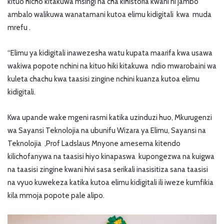
kituo hicho kitakuwa msingi na cha kihistoria kwani ni jambo
ambalo walikuwa wanatamani kutoa elimu kidigitali kwa muda
mrefu .
“Elimu ya kidigitali inawezesha watu kupata maarifa kwa usawa
wakiwa popote nchini na kituo hiki kitakuwa ndio mwarobaini wa
kuleta chachu kwa taasisi zingine nchini kuanza kutoa elimu
kidigitali.
Kwa upande wake mgeni rasmi katika uzinduzi huo, Mkurugenzi
wa Sayansi Teknolojia na ubunifu Wizara ya Elimu, Sayansi na
Teknolojia ,Prof Ladslaus Mnyone amesema kitendo
kilichofanywa na taasisi hiyo kinapaswa kupongezwa na kuigwa
na taasisi zingine kwani hivi sasa serikali inasisitiza sana taasisi
na vyuo kuwekeza katika kutoa elimu kidigitali ili iweze kumfikia
kila mmoja popote pale alipo.