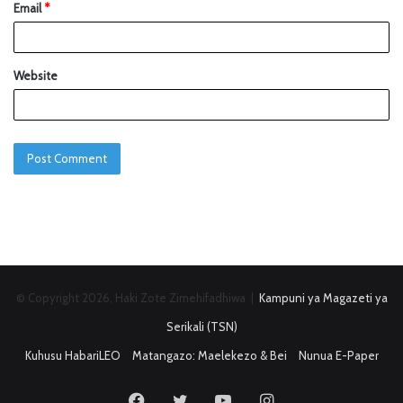
Email
*
Website
© Copyright 2026, Haki Zote Zimehifadhiwa |
Kampuni ya Magazeti ya
Serikali (TSN)
Kuhusu HabariLEO
Matangazo: Maelekezo & Bei
Nunua E-Paper
Facebook
Twitter
YouTube
Instagram