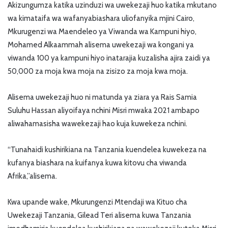
Akizungumza katika uzinduzi wa uwekezaji huo katika mkutano
wa kimataifa wa wafanyabiashara uliofanyika mjini Cairo,
Mkurugenzi wa Maendeleo ya Viwanda wa Kampuni hiyo,
Mohamed Alkaammah alisema uwekezaji wa kongani ya
viwanda 100 ya kampuni hiyo inatarajia kuzalisha ajira zaidi ya
50,000 za moja kwa moja na zisizo za moja kwa moja.
Alisema uwekezaji huo ni matunda ya ziara ya Rais Samia
Suluhu Hassan aliyoifaya nchini Misri mwaka 2021 ambapo
aliwahamasisha wawekezaji hao kuja kuwekeza nchini.
“Tunahaidi kushirikiana na Tanzania kuendelea kuwekeza na
kufanya biashara na kuifanya kuwa kitovu cha viwanda
Afrika,”alisema.
Kwa upande wake, Mkurungenzi Mtendaji wa Kituo cha
Uwekezaji Tanzania, Gilead Teri alisema kuwa Tanzania