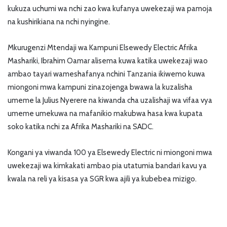
kukuza uchumi wa nchi zao kwa kufanya uwekezaji wa pamoja
na kushirikiana na nchi nyingine.
Mkurugenzi Mtendaji wa Kampuni Elsewedy Electric Afrika
Mashariki, Ibrahim Oamar alisema kuwa katika uwekezaji wao
ambao tayari wameshafanya nchini Tanzania ikiwemo kuwa
miongoni mwa kampuni zinazojenga bwawa la kuzalisha
umeme la Julius Nyerere na kiwanda cha uzalishaji wa vifaa vya
umeme umekuwa na mafanikio makubwa hasa kwa kupata
soko katika nchi za Afrika Mashariki na SADC.
Kongani ya viwanda 100 ya Elsewedy Electric ni miongoni mwa
uwekezaji wa kimkakati ambao pia utatumia bandari kavu ya
kwala na reli ya kisasa ya SGR kwa ajili ya kubebea mizigo.