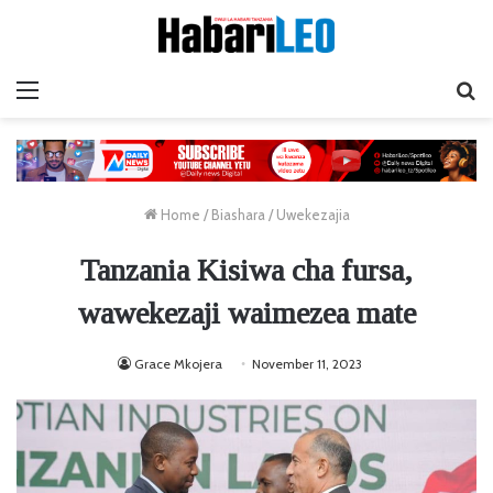
Menu
Ta
Home
/
Biashara
/
Uwekezajia
Tanzania Kisiwa cha fursa,
wawekezaji waimezea mate
Grace Mkojera
November 11, 2023