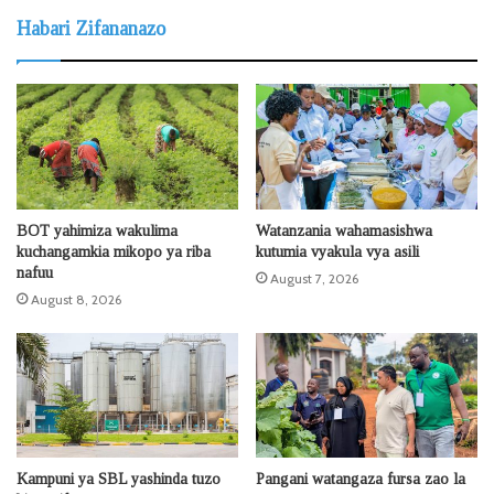
Habari Zifananazo
BOT yahimiza wakulima
Watanzania wahamasishwa
kuchangamkia mikopo ya riba
kutumia vyakula vya asili
nafuu
August 7, 2026
August 8, 2026
Kampuni ya SBL yashinda tuzo
Pangani watangaza fursa zao la