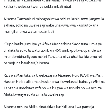
imedhamiria kuendelea kushirikiana na wawekezaji kutoka Misri
katika kuwekeza kwenye sekta mbalimbali.
Alisema Tanzania ni miongoni mwa nchi za kusini mwa jangwa la
sahara, soko na uwekezaji wake unakuwa kwa kasi kutokana
muingiliano wa watu mbalimbali
“Tupo katika Jumuiya ya Afrika Mashariki na Sadc tuna jumla ya
uhakika la soko la watu takribani 450 ambapo kwa upande wa
miundombinu iliyopo nchini Tanzania ni ya uhakika ikiwemo reli
pamoja na barabara,”alisema.
Rais wa Mamlaka ya Uwekezaji na Maeneo Huru (GAFI) wa Misri,
Hassan Heiba alisema uhusiano wa kiuwekezaji baina ya Misri na
Tanzania umekuwa mfano wa kuigwa wa ushirikano wa nchi za
Afrika kwenye suala zima la uwekezaji.
Alisema nchi za Afrika zinatakiwa kushirikiana kwa pamoja