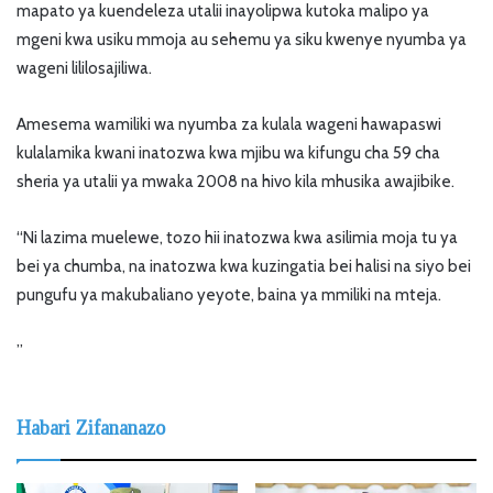
mapato ya kuendeleza utalii inayolipwa kutoka malipo ya
mgeni kwa usiku mmoja au sehemu ya siku kwenye nyumba ya
wageni lililosajiliwa.
Amesema wamiliki wa nyumba za kulala wageni hawapaswi
kulalamika kwani inatozwa kwa mjibu wa kifungu cha 59 cha
sheria ya utalii ya mwaka 2008 na hivo kila mhusika awajibike.
“Ni lazima muelewe, tozo hii inatozwa kwa asilimia moja tu ya
bei ya chumba, na inatozwa kwa kuzingatia bei halisi na siyo bei
pungufu ya makubaliano yeyote, baina ya mmiliki na mteja.
”
Habari Zifananazo