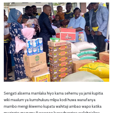
Sengati alisema mamlaka hiyo kama sehemu ya jamii kupitia
wiki maalum ya kumshukuru mlipa kodi huwa wanafanya
mambo mengi ikiwemo kupata wahitaji ambao wapo katika
mazingira magumu ili waweze kuwachangiwa walichojaliwa