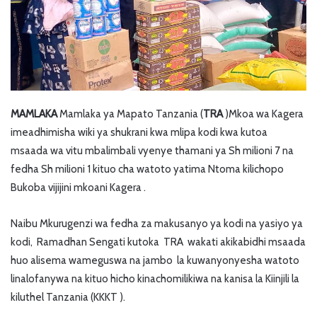
MAMLAKA
Mamlaka ya Mapato Tanzania (
TRA
)Mkoa wa Kagera
imeadhimisha wiki ya shukrani kwa mlipa kodi kwa kutoa
msaada wa vitu mbalimbali vyenye thamani ya Sh milioni 7 na
fedha Sh milioni 1 kituo cha watoto yatima Ntoma kilichopo
Bukoba vijijini mkoani Kagera .
Naibu Mkurugenzi wa fedha za makusanyo ya kodi na yasiyo ya
kodi, Ramadhan Sengati kutoka TRA wakati akikabidhi msaada
huo alisema wameguswa na jambo la kuwanyonyesha watoto
linalofanywa na kituo hicho kinachomilikiwa na kanisa la Kiinjili la
kiluthel Tanzania (KKKT ).