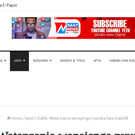
a E-Paper
SA
JAMII
BIASHARA
SAYANSI & TEKN.
AFYA
HABARI KWA KIN
Home
/
Jamii
/
Utafiti: Watanzania wanajenga nyumba kwa miaka18