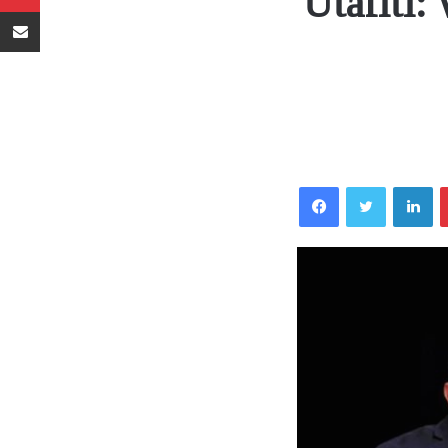
Utafiti
Sambaza kupitia barua pepe
Facebook
Twitter
LinkedIn