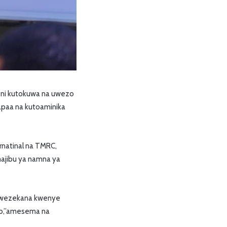
 ni kutokuwa na uwezo
yapaa na kutoaminika
rnatinal na TMRC,
majibu ya namna ya
inawezekana kwenye
do,”amesema na