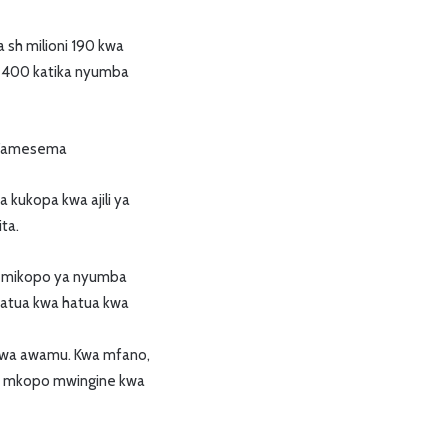
sh milioni 190 kwa
u 400 katika nyumba
i,”amesema
 kukopa kwa ajili ya
ta.
a mikopo ya nyumba
hatua kwa hatua kwa
 kwa awamu. Kwa mfano,
ua mkopo mwingine kwa