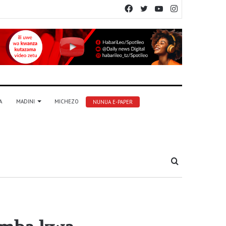
Facebook
Twitter
YouTube
Instagram
A
MADINI
MICHEZO
NUNUA E-PAPER
Tafuta