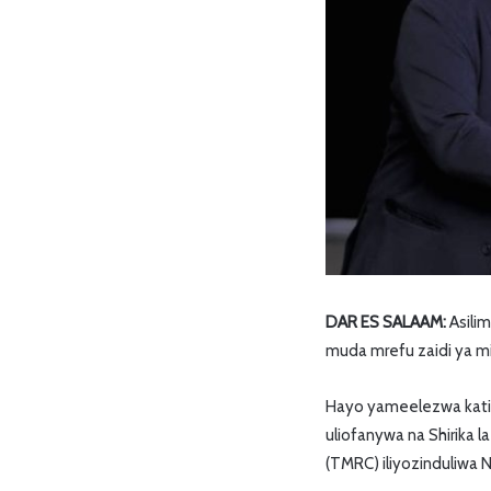
DAR ES SALAAM:
Asili
muda mrefu zaidi ya mi
Hayo yameelezwa katika
uliofanywa na Shirika 
(TMRC) iliyozinduliwa N