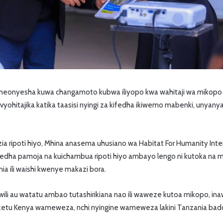
o imeonyesha kuwa changamoto kubwa iliyopo kwa wahitaji wa mikopo
yohitajika katika taasisi nyingi za kifedha ikiwemo mabenki, unyan
ia ripoti hiyo, Mhina anasema uhusiano wa Habitat For Humanity Inte
fedha pamoja na kuichambua ripoti hiyo ambayo lengo ni kutoka na 
 ili waishi kwenye makazi bora.
ili au watatu ambao tutashirikiana nao ili waweze kutoa mikopo, 
tu Kenya wameweza, nchi nyingine wameweza lakini Tanzania ba