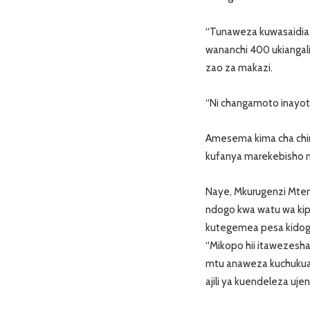
“Tunaweza kuwasaidia
wananchi 400 ukiangal
zao za makazi.
“Ni changamoto inayotu
Amesema kima cha chini
kufanya marekebisho m
Naye, Mkurugenzi Mten
ndogo kwa watu wa kip
kutegemea pesa kido
“Mikopo hii itawezesh
mtu anaweza kuchukua
ajili ya kuendeleza uj