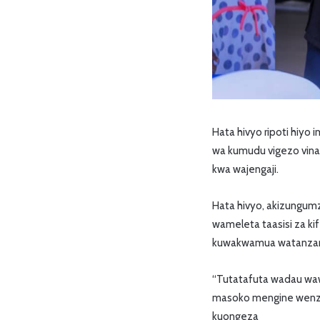
Hata hivyo ripoti hiy
wa kumudu vigezo vinav
kwa wajengaji.
Hata hivyo, akizungumz
wameleta taasisi za ki
kuwakwamua watanzania
“Tutatafuta wadau waw
masoko mengine wenze
kuongeza