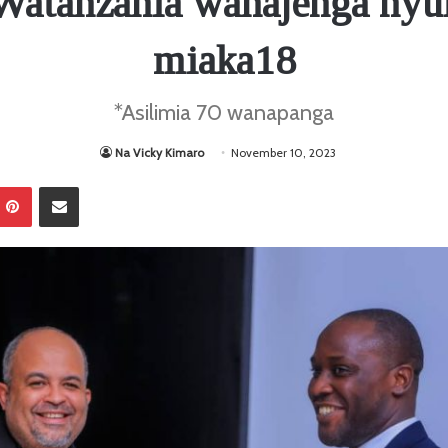
: Watanzania wanajenga ny
miaka18
*Asilimia 70 wanapanga
Na Vicky Kimaro
November 10, 2023
Pinterest
Sambaza kupitia barua pepe