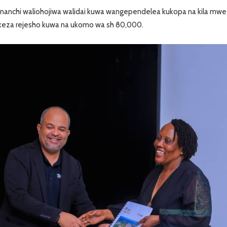
ananchi waliohojiwa walidai kuwa wangependelea kukopa na kila mwe
keza rejesho kuwa na ukomo wa sh 80,000.