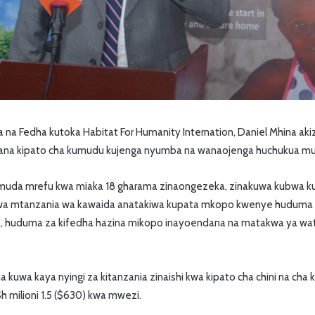
na Fedha kutoka Habitat For Humanity Internation, Daniel Mhina 
ana kipato cha kumudu kujenga nyumba na wanaojenga huchukua mu
uda mrefu kwa miaka 18 gharama zinaongezeka, zinakuwa kubwa ku
kwa mtanzania wa kawaida anatakiwa kupata mkopo kwenye huduma 
a, huduma za kifedha hazina mikopo inayoendana na matakwa ya w
kuwa kaya nyingi za kitanzania zinaishi kwa kipato cha chini na cha k
h milioni 1.5 ($630) kwa mwezi.