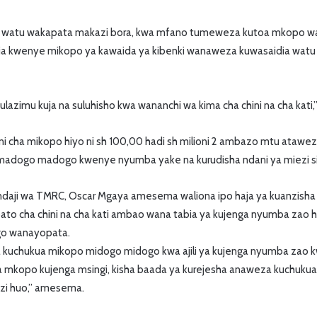
 watu wakapata makazi bora, kwa mfano tumeweza kutoa mkopo wa 
ia kwenye mikopo ya kawaida ya kibenki wanaweza kuwasaidia wat
lazimu kuja na suluhisho kwa wananchi wa kima cha chini na cha kat
 cha mikopo hiyo ni sh 100,00 hadi sh milioni 2 ambazo mtu ataweza
adogo madogo kwenye nyumba yake na kurudisha ndani ya miezi si
daji wa TMRC, Oscar Mgaya amesema waliona ipo haja ya kuanzish
ato cha chini na cha kati ambao wana tabia ya kujenga nyumba zao 
go wanayopata.
a kuchukua mikopo midogo midogo kwa ajili ya kujenga nyumba zao
 mkopo kujenga msingi, kisha baada ya kurejesha anaweza kuchuk
enzi huo,” amesema.