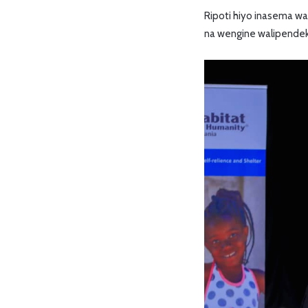
Ripoti hiyo inasema w
na wengine walipende