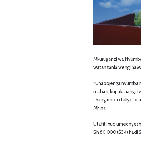
Mkurugenzi wa Nyumba 
watanzania wengi haw
“Unapojenga nyumba m
mabati, kupaka rangi 
changamoto tuliyoion
Mhina
Utafiti huo umeonyesha 
Sh 80,000 ($34) hadi S