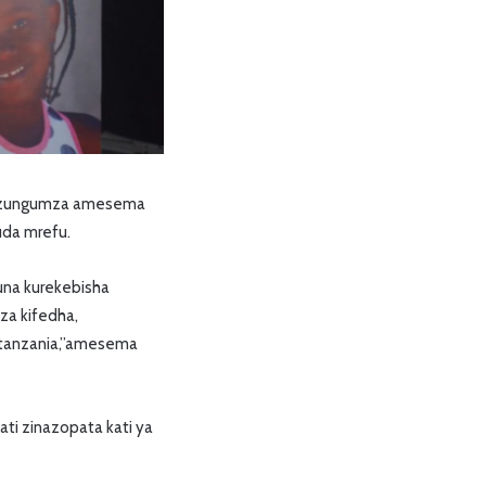
akizungumza amesema
da mrefu.
na kurekebisha
za kifedha,
atanzania,”amesema
ati zinazopata kati ya