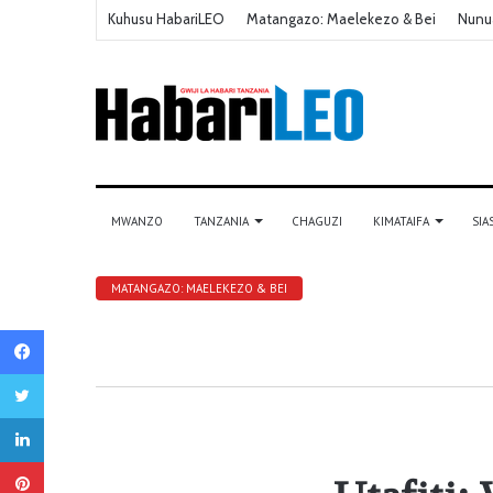
Kuhusu HabariLEO
Matangazo: Maelekezo & Bei
Nunu
MWANZO
TANZANIA
CHAGUZI
KIMATAIFA
SIA
MATANGAZO: MAELEKEZO & BEI
Facebook
Twitter
LinkedIn
Pinterest