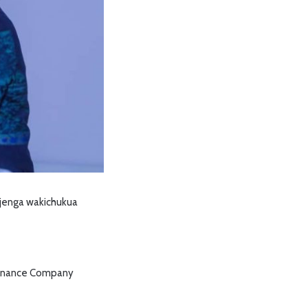
ojenga wakichukua
efinance Company