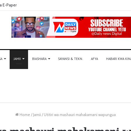
a E-Paper
SA
JAMII
BIASHARA
SAYANSI & TEKN.
AFYA
HABARI KWA KIN
Home
/
Jamii
/
Utitiri wa mashauri mahakamani wapungua