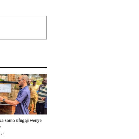
oa somo ufugaji wenye
e
026