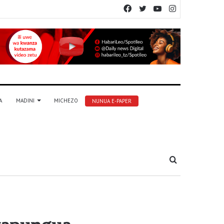
Facebook
Twitter
YouTube
Instagram
A
MADINI
MICHEZO
NUNUA E-PAPER
Tafuta