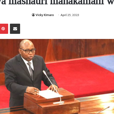
 wa mashauri mahakamani 
Vicky Kimaro
April 25, 2023
Pinterest
Sambaza kupitia barua pepe