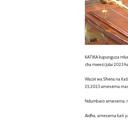
KATIKA kupunguza mlund
cha mwezi Julai 2023 h
Waziri wa Sheria na Ka
25,2023 amesema masha
Ndumbaro amesema mash
Aidha, amesema kati y