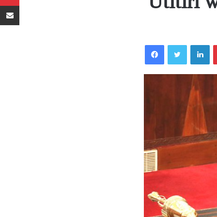
Utitiri
Sambaza kupitia barua pepe
Facebook
Twitter
LinkedIn