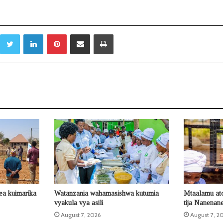
Twitter
LinkedIn
Pinterest
Sambaza kupitia barua pepe
Print
ea kuimarika
Watanzania wahamasishwa kutumia
Mtaalamu at
vyakula vya asili
tija Nanenan
August 7, 2026
August 7, 2