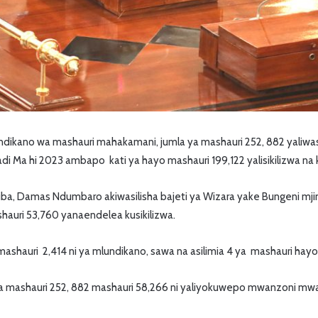
ikano wa mashauri mahakamani, jumla ya mashauri 252, 882 yaliwasil
adi Ma hi 2023 ambapo kati ya hayo mashauri 199,122 yalisikilizwa na 
tiba, Damas Ndumbaro akiwasilisha bajeti ya Wizara yake Bungeni mji
uri 53,760 yanaendelea kusikilizwa.
auri 2,414 ni ya mlundikano, sawa na asilimia 4 ya mashauri hay
a mashauri 252, 882 mashauri 58,266 ni yaliyokuwepo mwanzoni mwa