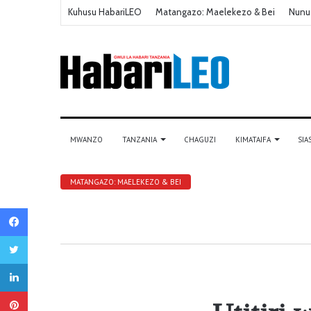
Kuhusu HabariLEO
Matangazo: Maelekezo & Bei
Nunu
MWANZO
TANZANIA
CHAGUZI
KIMATAIFA
SIA
MATANGAZO: MAELEKEZO & BEI
Facebook
Twitter
LinkedIn
Pinterest