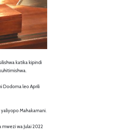
ishwa katika kipindi
kuhitimishwa.
ni Dodoma leo Aprili
o yaliyopo Mahakamani.
 mwezi wa Julai 2022