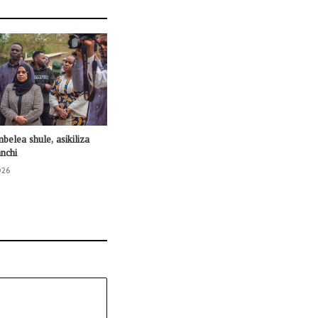
mbelea shule, asikiliza
nchi
026