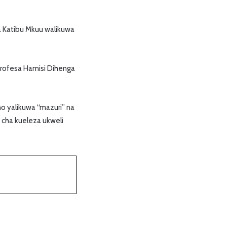
a Katibu Mkuu walikuwa
Profesa Hamisi Dihenga
no yalikuwa “mazuri” na
 cha kueleza ukweli