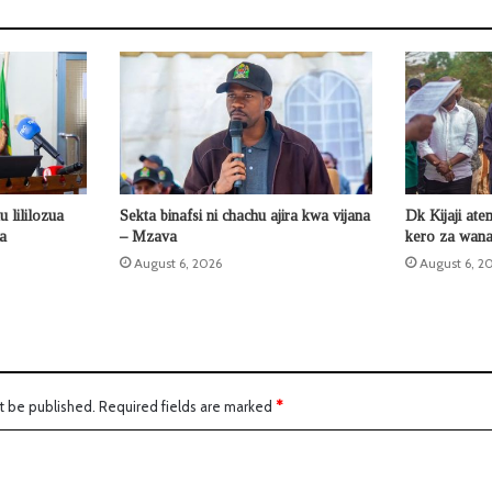
 lililozua
Sekta binafsi ni chachu ajira kwa vijana
Dk Kijaji ate
la
– Mzava
kero za wana
August 6, 2026
August 6, 2
t be published.
Required fields are marked
*