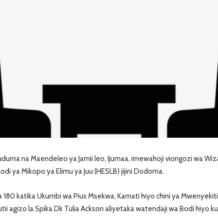
uma na Maendeleo ya Jamii leo, Ijumaa, imewahoji viongozi wa Wiza
odi ya Mikopo ya Elimu ya Juu (HESLB) jijini Dodoma.
ika 180 katika Ukumbi wa Pius Msekwa, Kamati hiyo chini ya Mwenyeki
kutii agizo la Spika Dk Tulia Ackson aliyetaka watendaji wa Bodi hiyo k