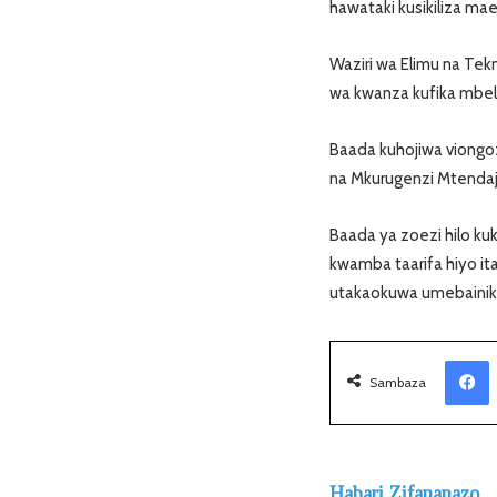
hawataki kusikiliza mae
Waziri wa Elimu na Tek
wa kwanza kufika mbel
Baada kuhojiwa viongoz
na Mkurugenzi Mtendaj
Baada ya zoezi hilo kuk
kwamba taarifa hiyo it
utakaokuwa umebainik
Facebook
Sambaza
Habari Zifananazo