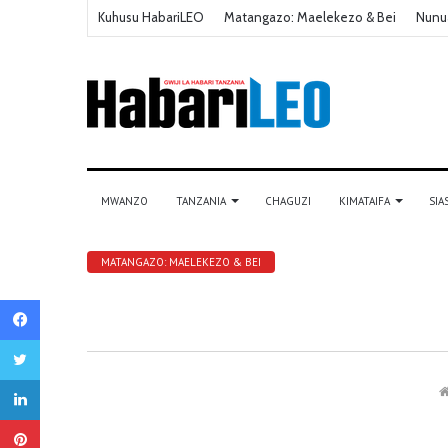
Kuhusu HabariLEO
Matangazo: Maelekezo & Bei
Nunu
MWANZO
TANZANIA
CHAGUZI
KIMATAIFA
SIA
MATANGAZO: MAELEKEZO & BEI
Facebook
Twitter
LinkedIn
Pinterest