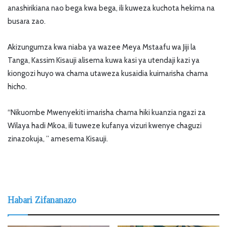
anashirikiana nao bega kwa bega, ili kuweza kuchota hekima na
busara zao.
Akizungumza kwa niaba ya wazee Meya Mstaafu wa Jiji la
Tanga, Kassim Kisauji alisema kuwa kasi ya utendaji kazi ya
kiongozi huyo wa chama utaweza kusaidia kuimarisha chama
hicho.
“Nikuombe Mwenyekiti imarisha chama hiki kuanzia ngazi za
Wilaya hadi Mkoa, ili tuweze kufanya vizuri kwenye chaguzi
zinazokuja, ” amesema Kisauji.
Habari Zifananazo