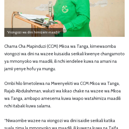
'Viongozi wa dini himizeni maadili'
Chama Cha Mapinduzi (CCM) Mkoa wa Tanga, kimewaomba
viongozi wa dini na wazee kuisaidia serikali kwenye changamoto
ya mmonyoko wa maadili, ili nchi iendelee kuwa na amani na
jamii yenye hofu ya mungu.
Ombi hilo limetolewa na Mwenyekiti wa CCM Mkoa wa Tanga,
Rajab Abdulrahman, wakati wa kikao chake na wazee wa Mkoa
wa Tanga, ambapo amesema kuwa iwapo watahimiza maadili
nchi itabaki kuwa salama.
“Niwaombe wazee na viongozi wa dini isaidie serikali katika
suala zima la mmonyoko wa maadili, ili kuweza kuwa na Taifa