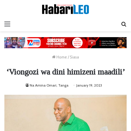
Menu
Ta
Home
/
Siasa
‘Viongozi wa dini himizeni maadili’
Na Amina Omari, Tanga
January 19, 2023