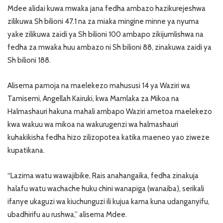
Mdee alidai kuwa mwaka jana fedha ambazo hazikurejeshwa
zilikuwa Sh bilioni 47.1 na za miaka mingine minne ya nyuma
yake zilikuwa zaidi ya Sh bilioni 100 ambapo zikijumlishwa na
fedha za mwaka huu ambazo ni Sh bilioni 88, zinakuwa zaidi ya
Sh bilioni 188.
Alisema pamoja na maelekezo mahususi 14 ya Waziri wa
Tamisemi, Angellah Kairuki, kwa Mamlaka za Mikoa na
Halmashauri hakuna mahali ambapo Waziri ametoa maelekezo
kwa wakuu wa mikoa na wakurugenzi wa halmashauri
kuhakikisha fedha hizo zilizopotea katika maeneo yao ziweze
kupatikana.
“Lazima watu wawajibike, Rais anahangaika, fedha zinakuja
halafu watu wachache huku chini wanapiga (wanaiba), serikali
ifanye ukaguzi wa kiuchunguzi ili kujua kama kuna udanganyifu,
ubadhirifu au rushwa,” alisema Mdee.