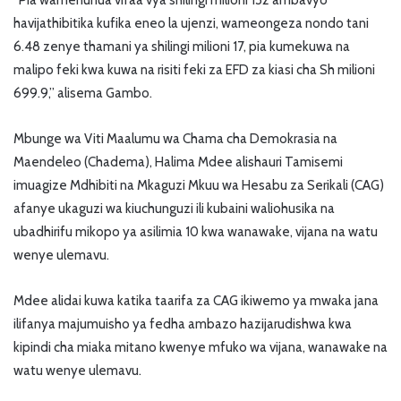
“Pia wamenunua vifaa vya shilingi milioni 132 ambavyo
havijathibitika kufika eneo la ujenzi, wameongeza nondo tani
6.48 zenye thamani ya shilingi milioni 17, pia kumekuwa na
malipo feki kwa kuwa na risiti feki za EFD za kiasi cha Sh milioni
699.9,” alisema Gambo.
Mbunge wa Viti Maalumu wa Chama cha Demokrasia na
Maendeleo (Chadema), Halima Mdee alishauri Tamisemi
imuagize Mdhibiti na Mkaguzi Mkuu wa Hesabu za Serikali (CAG)
afanye ukaguzi wa kiuchunguzi ili kubaini waliohusika na
ubadhirifu mikopo ya asilimia 10 kwa wanawake, vijana na watu
wenye ulemavu.
Mdee alidai kuwa katika taarifa za CAG ikiwemo ya mwaka jana
ilifanya majumuisho ya fedha ambazo hazijarudishwa kwa
kipindi cha miaka mitano kwenye mfuko wa vijana, wanawake na
watu wenye ulemavu.