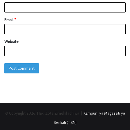
Email
*
Website
© Copyright 2026, Haki Zote Zimehifadhiwa |
Kampuni ya Magazeti ya
Serikali (TSN)