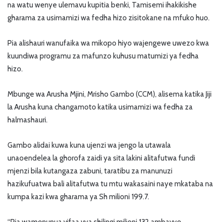
na watu wenye ulemavu kupitia benki, Tamisemi ihakikishe
gharama za usimamizi wa fedha hizo zisitokane na mfuko huo.
Pia alishauri wanufaika wa mikopo hiyo wajengewe uwezo kwa
kuundiwa programu za mafunzo kuhusu matumizi ya fedha
hizo.
Mbunge wa Arusha Mjini, Mrisho Gambo (CCM), alisema katika Jiji
la Arusha kuna changamoto katika usimamizi wa fedha za
halmashauri.
Gambo alidai kuwa kuna ujenzi wa jengo la utawala
unaoendelea la ghorofa zaidi ya sita lakini alitafutwa fundi
mjenzi bila kutangaza zabuni, taratibu za manunuzi
hazikufuatwa bali alitafutwa tu mtu wakasaini naye mkataba na
kumpa kazi kwa gharama ya Sh milioni 199.7.