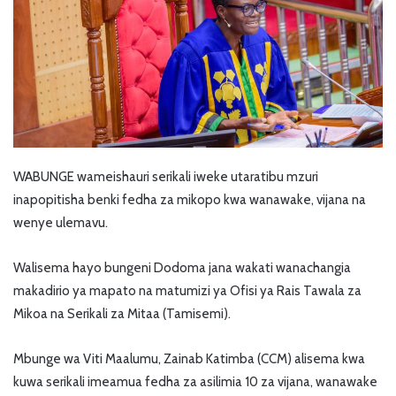
WABUNGE wameishauri serikali iweke utaratibu mzuri
inapopitisha benki fedha za mikopo kwa wanawake, vijana na
wenye ulemavu.
Walisema hayo bungeni Dodoma jana wakati wanachangia
makadirio ya mapato na matumizi ya Ofisi ya Rais Tawala za
Mikoa na Serikali za Mitaa (Tamisemi).
Mbunge wa Viti Maalumu, Zainab Katimba (CCM) alisema kwa
kuwa serikali imeamua fedha za asilimia 10 za vijana, wanawake