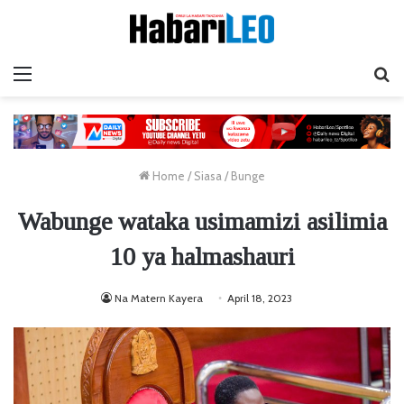
Menu
Ta
Home
/
Siasa
/
Bunge
Wabunge wataka usimamizi asilimia
10 ya halmashauri
Na Matern Kayera
April 18, 2023