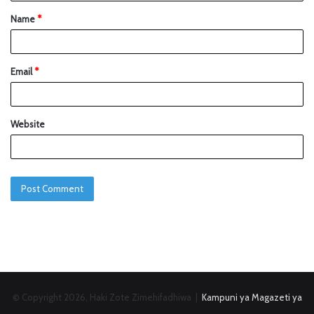
Name
*
Email
*
Website
© Copyright 2026, Haki Zote Zimehifadhiwa |
Kampuni ya Magazeti ya