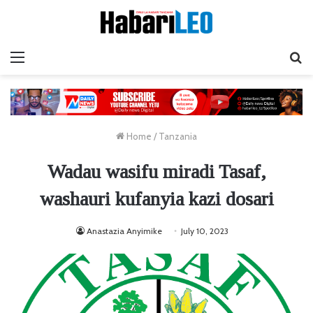
Menu
Ta
Home
/
Tanzania
Wadau wasifu miradi Tasaf,
washauri kufanyia kazi dosari
Anastazia Anyimike
July 10, 2023