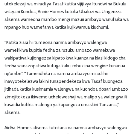
utekelezaji wa miradi ya Tasaf katika vijiji vya Itundwi na Bukulu
wilayani Kondoa, Annie Homes kutoka Ubalozi wa Uingereza
alisema wameona mambo mengi mazuri ambayo wanufaika wa
mpango huo wamefanya katika kujikwamua kiuchumi.
“Katika ziara hii tumeona namna ambavyo walengwa
wamefikiwa kupitia fedha za ruzuku ambazo wamekuwa
wakipatiwa kujiongezea kipato kwa kuanza na kiasi kidogo cha
fedha wanazopatiwa kufuga kuku, mbuzi na wengine kununua
ng’ombe”. “Tumeridhika na namna ambavyo miradi hii
inavyotekelezwa lakini tunapendekeza kwa Tasaf kuongeza
jitihada katika kusimamia walengwa na kuondoa dosari ambazo
zimejitokeza ikiwemo ucheleweshaji wa malipo ya walengwa ili
kusaidia kufikia malengo ya kupunguza umaskini Tanzania,”
alisema.
Aidha, Homes alisema kutokana na namna ambavyo walengwa