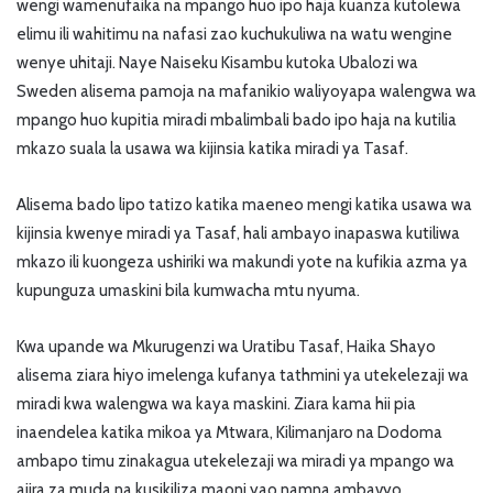
wengi wamenufaika na mpango huo ipo haja kuanza kutolewa
elimu ili wahitimu na nafasi zao kuchukuliwa na watu wengine
wenye uhitaji. Naye Naiseku Kisambu kutoka Ubalozi wa
Sweden alisema pamoja na mafanikio waliyoyapa walengwa wa
mpango huo kupitia miradi mbalimbali bado ipo haja na kutilia
mkazo suala la usawa wa kijinsia katika miradi ya Tasaf.
Alisema bado lipo tatizo katika maeneo mengi katika usawa wa
kijinsia kwenye miradi ya Tasaf, hali ambayo inapaswa kutiliwa
mkazo ili kuongeza ushiriki wa makundi yote na kufikia azma ya
kupunguza umaskini bila kumwacha mtu nyuma.
Kwa upande wa Mkurugenzi wa Uratibu Tasaf, Haika Shayo
alisema ziara hiyo imelenga kufanya tathmini ya utekelezaji wa
miradi kwa walengwa wa kaya maskini. Ziara kama hii pia
inaendelea katika mikoa ya Mtwara, Kilimanjaro na Dodoma
ambapo timu zinakagua utekelezaji wa miradi ya mpango wa
ajira za muda na kusikiliza maoni yao namna ambavyo