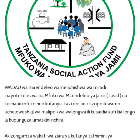
WADAU wa maendeleo wameridhishwa wa miradi
inayotekelezwa na Mfuko wa Maendeleo ya Jamii (Tasaf) na
kushauri mfuko huo kufanyia kazi dosari zilizopo ikiwamo
ucheleweshaji wa malipo kwa walengwa ili kusaidia kufi kia lengo
la kupunguza umaskini nchini.
Akizungumza wakati wa ziara ya kufanya tathimini ya