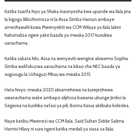
Katika taarifa hiyo ya Shaka inaonyesha kwa upande wa Ilala jina
la kigogo lililochomoza ni la Assa Simba Haroun ambaye
ameshawahi kuwa Mwenyekiti wa CCM Wilaya ya Ilala lakini
hakumaliza ngwe yake baada ya mwaka 2017 kuvuliwa
uanachama.
Katika sakata hilo, Assa na wenyeviti wengine akiwemo Sophia
Simba walifukuzwa uanachama na kikao cha NEC baada ya
vuguvugu la Uchaguzi Mkuu wa mwaka 2015.
Hata hivyo, mwaka 2020 alisamehewa na kurejeshewa
uwanachama wake ambapo alijitosa kuwania ubunge Jimbo la
Segerea na kushika nafasi ya pili, Bonna Karua akiibuka kidedea.
Naye katibu Mwenezi wa CCM Ilala, Said Sultan Sidde Salima
Hamisi Hilary ni sura ngeni katika medali ya siasa za Ilala.