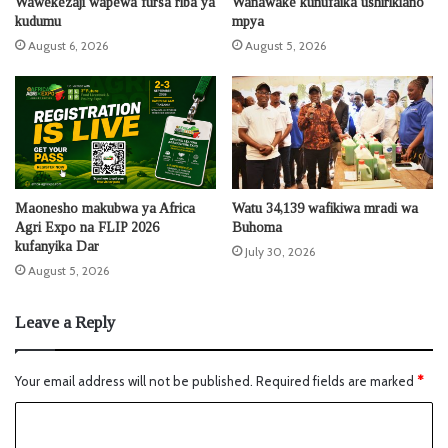
Wawekezaji wapewa fursa riba ya
Wanawake kunufaika ushirikiano
kudumu
mpya
August 6, 2026
August 5, 2026
Maonesho makubwa ya Africa
Watu 34,139 wafikiwa mradi wa
Agri Expo na FLIP 2026
Buhoma
kufanyika Dar
July 30, 2026
August 5, 2026
Leave a Reply
Your email address will not be published.
Required fields are marked
*