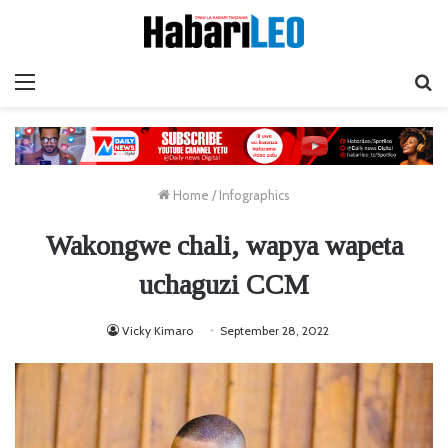
Menu
Ta
Home
/
Infographics
Wakongwe chali, wapya wapeta
uchaguzi CCM
Vicky Kimaro
September 28, 2022