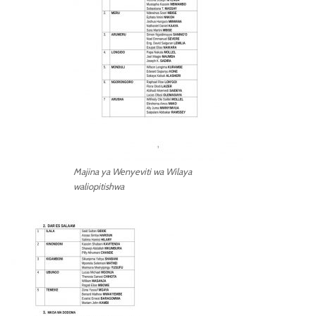
Majina ya Wenyeviti wa Wilaya
waliopitishwa