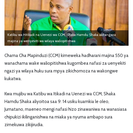
Katibu wa Hitikadi na Uenezi wa CCM, Shaka Hamdu Shaka akitangaza
majina ya wenyeviti wa wilaya waliopitishwa
Chama Cha Mapinduzi (CCM) kimeweka hadharani majina 550 ya
wanachama wake waliopitishwa kugombea nafasi za uenyekiti
ngazi ya wilaya huku sura mpya zikichomoza na wakongwe
kukatwa.
Kwa mujibu wa Katibu wa Itikadi na Uenezi wa CCM, Shaka
Hamdu Shaka aliyoitoa saa 9: 14 usiku kuamkia le oleo,
Jumatano, maeneo mengi nafasi hizo zinawaniwa na wanasiasa
chipukizi ikilinganishwa na miaka ya nyuma ambapo sura
zimekuwa zikijirudia.